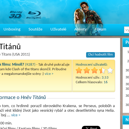
Unboxing
Soutěže
Uživatelé
Ankety
Fórum
P
Titánů
1
 Titans (USA 2011)
Chci hodnotit film
2
 filmu:
Mino87
(9287)
- Tak druhé pokračuje
Hodnocení uživatelů:
am kde Clash of the titans skončil. Pribudne
30
r a megalomanskejšie scény :)
více >
Hodnocení uživ.:
3,53
30
Celkem hlasovalo:
16
30
30
30
nformace o
Hněv Titánů
30
o tom, co hrdinně porazil obrovského Krakena, se Perseus, polobůh a
aží vést klidný život jako vesnický rybář a otec desetiletého syna Helia.
 boj
...
více >
N
00 min.
kční filmy / Fantasy filmy / 3D Filmy