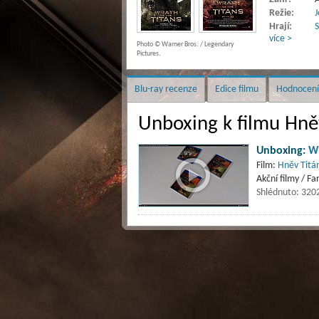
Režie:
J
Hrají:
více >
Photo © Warner Bros. / Legendary
Pictures.
Blu-ray recenze
Edice filmu
Hodnocení
Unboxing k filmu Hně
Unboxing:
Wr
Film:
Hněv Titán
Akční filmy / Fa
Shlédnuto: 320