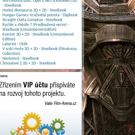
Smrtonosná past: Opět v akci (Extended Cut)
- Steelbook
Hodný dinosaurus 3D + 2D - Steelbook
Hunger Games: Vražedná pomsta - Digibook
Straight Outta Compton - Steelbook
Rychle a zběsile 7 (Prodloužená verze) -
Steelbook (Unnumbered Edtion)
Everest 3D + 2D - Steelbook (Unnumbered
Edition)
Labyrint : Útěk
V srdci moře 3D + 2D - Steelbook (FilmArena
Collection)
Nezlomný - Steelbook
.
Šmoulové 2 3D + 2D - Steelbook