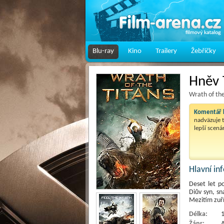
Blu-ray
Kino
Trailery
Žebříčky
Hněv 
Wrath of the
Komentář k
nadväzuje t
lepší scená
Hlavní i
Deset let p
Diův syn, sn
Mezitím zuří
Délka:
1
Žánr:
A