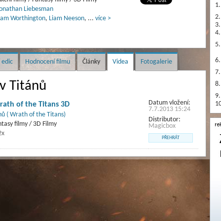
1.
onathan Liebesman
2.
Sam Worthington
,
Liam Neeson
,
...
více >
3.
4.
5.
6.
 edic
Hodnocení filmu
Články
Videa
Fotogalerie
7.
v Titánů
8.
9.
Datum vložení:
ath of the Titans 3D
10
7.7.2013 15:24
ů ( Wrath of the Titans)
Distributor:
ntasy filmy / 3D Filmy
Magicbox
2x
PŘEHRÁT