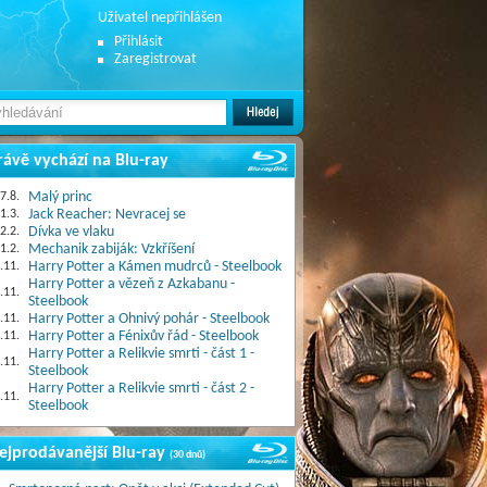
Uživatel nepřihlášen
Přihlásit
Zaregistrovat
rávě vychází na Blu-ray
7.8.
Malý princ
1.3.
Jack Reacher: Nevracej se
2.2.
Dívka ve vlaku
1.2.
Mechanik zabiják: Vzkříšení
.11.
Harry Potter a Kámen mudrců - Steelbook
Harry Potter a vězeň z Azkabanu -
.11.
Steelbook
.11.
Harry Potter a Ohnivý pohár - Steelbook
.11.
Harry Potter a Fénixův řád - Steelbook
Harry Potter a Relikvie smrti - část 1 -
.11.
Steelbook
Harry Potter a Relikvie smrti - část 2 -
.11.
Steelbook
ejprodávanější Blu-ray
(30 dnů)