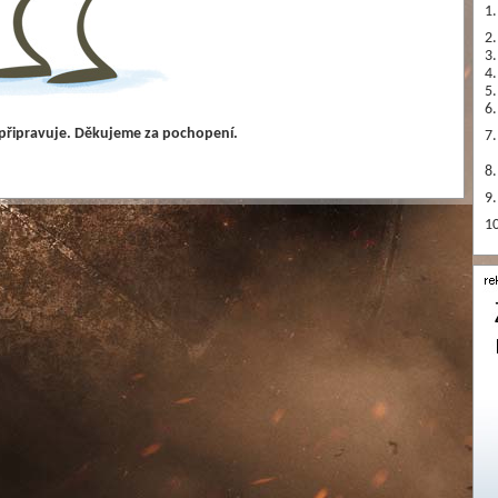
1.
2.
3.
4.
5.
6.
 připravuje. Děkujeme za pochopení.
7.
8.
9.
10