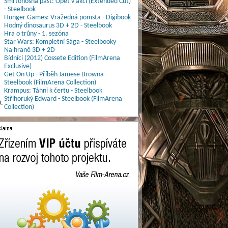
Smrtonosná past: Opět v akci (Extended Cut)
- Steelbook
Hunger Games: Vražedná pomsta - Digibook
Hodný dinosaurus 3D + 2D - Steelbook
Hra o trůny - 1. sezóna
Star Wars: Kompletní Sága - Steelbooky
Na hraně 3D + 2D
Bídníci (2012) Cossete Edition (FilmArena
Exclusive)
Get On Up - Příběh Jamese Browna -
Steelbook (FilmArena Collection)
Krampus: Táhni k čertu - Steelbook
Střihoruký Edward - Steelbook (FilmArena
.
Collection)