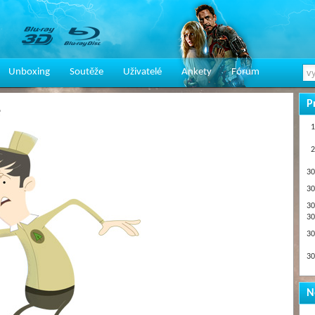
Unboxing
Soutěže
Uživatelé
Ankety
Fórum
P
e
1
2
30
30
30
30
30
30
N