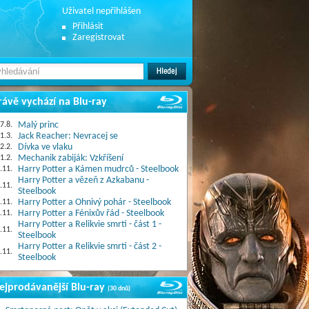
Uživatel nepřihlášen
Přihlásit
Zaregistrovat
rávě vychází na Blu-ray
7.8.
Malý princ
1.3.
Jack Reacher: Nevracej se
2.2.
Dívka ve vlaku
1.2.
Mechanik zabiják: Vzkříšení
.11.
Harry Potter a Kámen mudrců - Steelbook
Harry Potter a vězeň z Azkabanu -
.11.
Steelbook
.11.
Harry Potter a Ohnivý pohár - Steelbook
.11.
Harry Potter a Fénixův řád - Steelbook
Harry Potter a Relikvie smrti - část 1 -
.11.
Steelbook
Harry Potter a Relikvie smrti - část 2 -
.11.
Steelbook
ejprodávanější Blu-ray
(30 dnů)