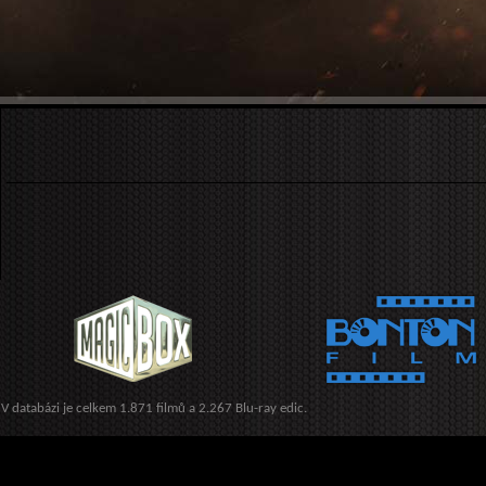
V databázi je celkem 1.871 filmů a 2.267 Blu-ray edic.