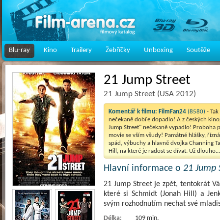
Blu-ray
Kino
Trailery
Žebříčky
Unboxing
Soutěže
21 Jump Street
21 Jump Street (USA 2012)
Komentář k filmu:
FilmFan24
(8580)
- Tak
nečekaně dobře dopadlo! A z českých kin
Jump Street" nečekaně vypadlo! Proboha 
movie se vším všudy! Památné hlášky, řízná 
spád, výbuchy a hlavně dvojka Channing T
Hill, na které je radost se dívat. Už dlouho..
Hlavní informace o
21 Jump 
21 Jump Street je zpět, tentokrát 
které si Schmidt (Jonah Hill) a Je
svým rozhodnutím nechat své mladi
Délka:
109 min.