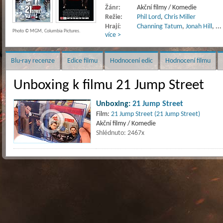
Žánr:
Akční filmy / Komedie
Režie:
Phil Lord
,
Chris Miller
Hrají:
Channing Tatum
,
Jonah Hill
,
...
Photo © MGM, Columbia Pictures.
více >
Blu-ray recenze
Edice filmu
Hodnocení edic
Hodnocení filmu
Unboxing k filmu 21 Jump Street
Unboxing:
21 Jump Street
Film:
21 Jump Street (21 Jump Street)
Akční filmy / Komedie
Shlédnuto: 2467x