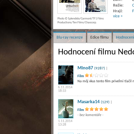
Režie:
O
Hrají:
F
více >
Photo © Splendido/Garmont/TF1 Films
Productions/Ten Films/Chaocorp.
Blu-ray recenze
Edice filmu
Hodnocení
Hodnocení filmu Nedo
Mino87
(9287)
|
Film
Na môj vkus tento film priveľmi tlačil n
6.11.2014
18:33
Masarka14
(129)
|
Film
- bez komentáře -
1.11.2014
13:28