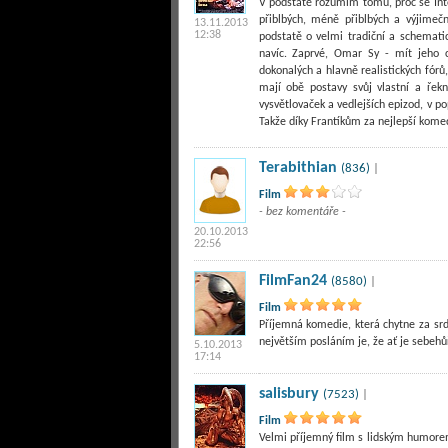
V podstatě rozumím tomu, proč se Into
přiblbých, méně přiblbých a výjimeč
13.11.2013
12:38
podstatě o velmi tradiční a schematic
navíc. Zaprvé, Omar Sy - mít jeho 
dokonalých a hlavně realistických fórů,
mají obě postavy svůj vlastní a řek
vysvětlovaček a vedlejších epizod, v po
Takže díky Frantíkům za nejlepší komed
Terabithian
(836)
|
Film
- bez komentáře -
20.10.2013
22:56
FilmFan24
(8580)
|
Film
Příjemná komedie, která chytne za srdí
největším posláním je, že ať je sebehůř
5.10.2013
17:14
salisbury
(7523)
|
Film
Velmi příjemný film s lidským humore