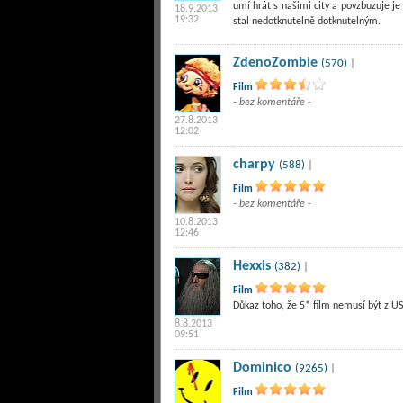
umí hrát s našimi city a povzbuzuje je
18.9.2013
19:32
stal nedotknutelně dotknutelným.
ZdenoZombie
(570)
|
Film
- bez komentáře -
27.8.2013
12:02
charpy
(588)
|
Film
- bez komentáře -
10.8.2013
12:46
Hexxis
(382)
|
Film
Důkaz toho, že 5* film nemusí být z US
8.8.2013
09:51
Dominico
(9265)
|
Film