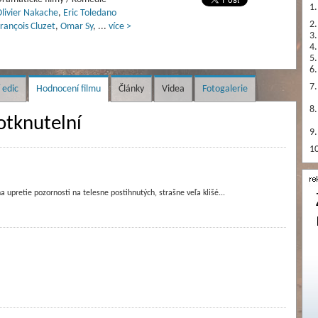
1.
livier Nakache
,
Eric Toledano
2.
rançois Cluzet
,
Omar Sy
,
...
více >
3.
4.
5.
6.
7.
 edic
Hodnocení filmu
Články
Videa
Fotogalerie
8.
tknutelní
9.
10
a upretie pozornosti na telesne postihnutých, strašne veľa klišé...