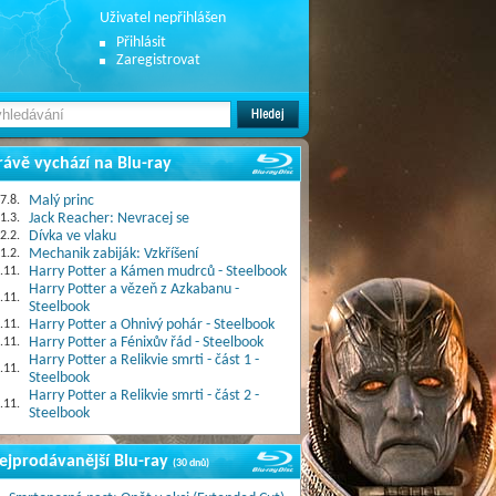
Uživatel nepřihlášen
Přihlásit
Zaregistrovat
rávě vychází na Blu-ray
7.8.
Malý princ
1.3.
Jack Reacher: Nevracej se
2.2.
Dívka ve vlaku
1.2.
Mechanik zabiják: Vzkříšení
.11.
Harry Potter a Kámen mudrců - Steelbook
Harry Potter a vězeň z Azkabanu -
.11.
Steelbook
.11.
Harry Potter a Ohnivý pohár - Steelbook
.11.
Harry Potter a Fénixův řád - Steelbook
Harry Potter a Relikvie smrti - část 1 -
.11.
Steelbook
Harry Potter a Relikvie smrti - část 2 -
.11.
Steelbook
ejprodávanější Blu-ray
(30 dnů)