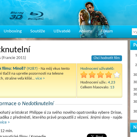
Unboxing
Soutěže
Uživatelé
Ankety
Fórum
P
knutelní
1
 (Francie 2011)
Chci hodnotit film
2
 filmu:
Mino87
(9287)
- Na môj vkus tento
Hodnocení uživatelů:
i tlačil na upretie pozornosti na telesne
30
, strašne veľa klišé...
více >
Hodnocení uživ.:
4,23
30
Celkem hlasovalo:
13
30
30
30
nformace o
Nedotknutelní
30
ohatý aristokrat Philippe si za svého nového opatrovníka vybere Drisse,
adíka z předměstí, kterého právě propustili z vězení. Jinými slovy - najde
více >
N
12 min.
ramatické filmy / Komedie