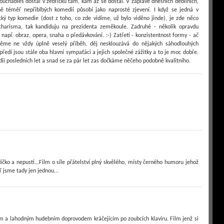
uchables dostal v žebříčku tam, kam až se dostal. V záplavě dnešních debilních,
ně téměř nepřiblbých komedií působí jako naprosté zjevení. I když se jedná v
ký typ komedie (dost z toho, co zde vidíme, už bylo viděno jinde), je zde něco
charisma, tak kandiduju na prezidenta zeměkoule. Zadruhé - několik opravdu
 např. obraz, opera, snaha o předávkování. :-) Zatřetí - konzistentnost formy - ač
něme ne vždy úplně veselý příběh, děj nesklouzává do nějakých sáhodlouhých
předí jsou stále oba hlavní sympaťáci a jejich společné zážitky a to je moc dobře.
ii posledních let a snad se za pár let zas dočkáme něčeho podobně kvalitního.
čko a nepustí...Film o síle přátelství plný skvělého, místy černého humoru jehož
 jsme tady jen jednou...
m a lahodným hudebním doprovodem kráčejícím po zoubcích klavíru. Film jenž si