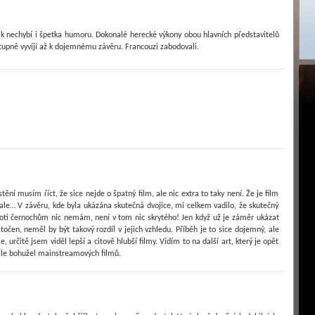
ak nechybí i špetka humoru. Dokonalé herecké výkony obou hlavních představitelů
stupně vyvíjí až k dojemnému závěru. Francouzi zabodovali.
ní musím říct, že sice nejde o špatný film, ale nic extra to taky není. Že je film
 ale… V závěru, kde byla ukázána skutečná dvojice, mi celkem vadilo, že skutečný
roti černochům nic nemám, není v tom nic skrytého! Jen když už je záměr ukázat
atočen, neměl by být takový rozdíl v jejich vzhledu. Příběh je to sice dojemný, ale
e, určitě jsem viděl lepší a citově hlubší filmy. Vidím to na další art, který je opět
ale bohužel mainstreamových filmů.