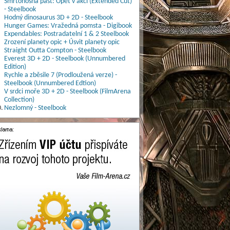
Smrtonosná past: Opět v akci (Extended Cut)
- Steelbook
Hodný dinosaurus 3D + 2D - Steelbook
Hunger Games: Vražedná pomsta - Digibook
Expendables: Postradatelní 1 & 2 Steelbook
Zrození planety opic + Úsvit planety opic
Straight Outta Compton - Steelbook
Everest 3D + 2D - Steelbook (Unnumbered
Edition)
Rychle a zběsile 7 (Prodloužená verze) -
Steelbook (Unnumbered Edtion)
V srdci moře 3D + 2D - Steelbook (FilmArena
Collection)
.
Nezlomný - Steelbook