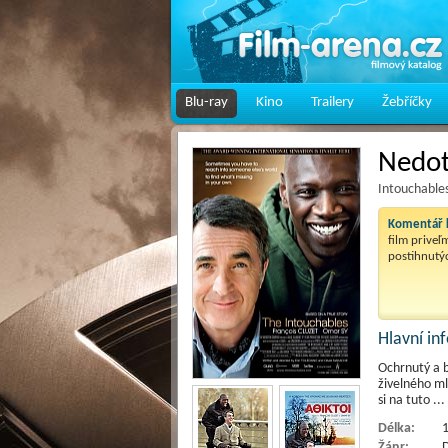
Blu-ray
Kino
Trailery
Žebříčky
Nedot
Intouchables
Komentář k
film priveľm
postihnutých
Hlavní i
Ochrnutý a b
živelného ml
si na tuto
...
Délka:
1
Žánr:
D