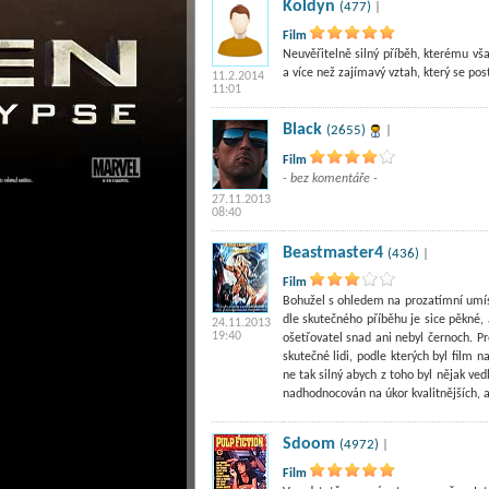
Koldyn
(477)
|
Film
Neuvěřitelně silný příběh, kterému vš
a více než zajímavý vztah, který se po
11.2.2014
11:01
Black
(2655)
|
Film
- bez komentáře -
27.11.2013
08:40
Beastmaster4
(436)
|
Film
Bohužel s ohledem na prozatímní umístě
dle skutečného příběhu je sice pěkné,
24.11.2013
19:40
ošetřovatel snad ani nebyl černoch. P
skutečné lidi, podle kterých byl film n
ne tak silný abych z toho byl nějak vedl
nadhodnocován na úkor kvalitnějších, 
Sdoom
(4972)
|
Film