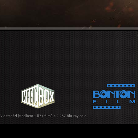
V databázi je celkem 1.871 filmů a 2.267 Blu-ray edic.