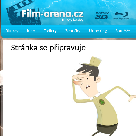
Blu-ray
Kino
Trailery
Žebříčky
Unboxing
Soutěže
Stránka se připravuje