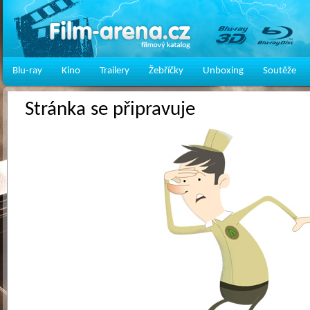
Blu-ray
Kino
Trailery
Žebříčky
Unboxing
Soutěže
Stránka se připravuje