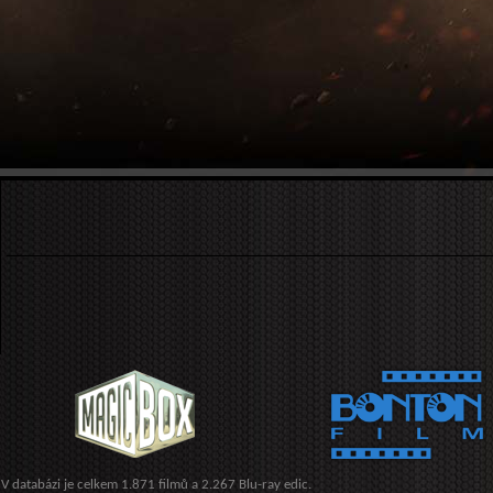
V databázi je celkem 1.871 filmů a 2.267 Blu-ray edic.