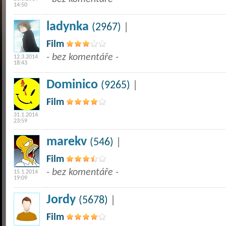
14:50
ladynka
(2967)
|
Film
- bez komentáře -
12.3.2014
18:43
Dominico
(9265)
|
Film
31.1.2014
23:59
marekv
(546)
|
Film
- bez komentáře -
15.1.2014
19:09
Jordy
(5678)
|
Film