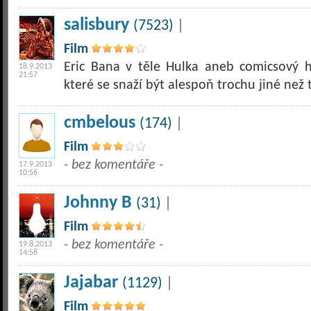
salisbury
(7523)
|
Film
Eric Bana v těle Hulka aneb comicsový h
18.9.2013
21:57
které se snaží být alespoň trochu jiné než t
cmbelous
(174)
|
Film
- bez komentáře -
17.9.2013
10:56
Johnny B
(31)
|
Film
- bez komentáře -
19.8.2013
14:58
Jajabar
(1129)
|
Film