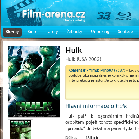
Blu-ray
Kino
Trailery
Žebříčky
Unboxing
Soutěže
Hulk
Hulk (USA 2003)
Komentář k filmu:
Mino87
(9287)
- Tak v
podobe, akú majú dnešné komixáky, nie je 
interpretáciu priestor. Je to kruté ale je to
Hlavní informace o
Hulk
Hulk patří k legendárním hrdinů
osobitém pojetí tohoto specifické
„případu“ dr. Jekylla a pana Hyda. I
Délka:
138 min.