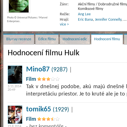
Žánr:
Akční filmy / Dobrodružné filmy /
Komiksové filmy
Režie:
Ang Lee
Photo © Universal Pictures / Marvel
Hrají:
Eric Bana
,
Jennifer Connelly
,
..
Enterprises .
více >
Blu-ray recenze
Edice filmu
Hodnocení edic
Hodnocení filmu
Hodnocení filmu Hulk
Mino87
(9287)
|
Film
Tak v dnešnej podobe, akú majú dnešné k
3.11.2014
20:49
interpretáciu priestor. Je to kruté ale je to
tomik65
(1929)
|
Film
- bez komentáře -
23.8.2014