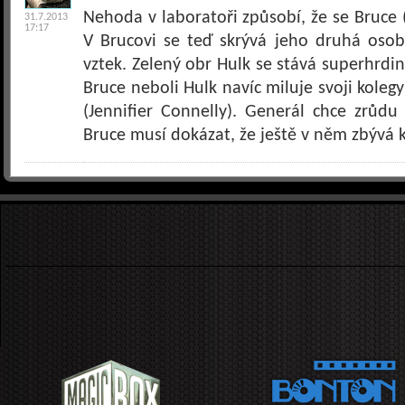
Nehoda v laboratoři způsobí, že se Bruce 
31.7.2013
17:17
V Brucovi se teď skrývá jeho druhá osob
vztek. Zelený obr Hulk se stává superhrdi
Bruce neboli Hulk navíc miluje svoji koleg
(Jennifier Connelly). Generál chce zrůdu
Bruce musí dokázat, že ještě v něm zbývá k