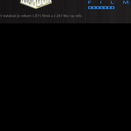
V databázi je celkem 1.871 filmů a 2.267 Blu-ray edic.