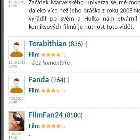
Začátek Marvelského univerza se mě moc l
16.10.2013
13:29
daleko více než jeho bráška z roku 2008 N
vyřádil po svém a Hulka nám stvárnil
komiksových filmů je nutnost toto vidět.
Terabithian
(836)
|
Film
- bez komentáře -
13.10.2013
22:02
Fanda
(264)
|
Film
7.10.2013
20:48
FilmFan24
(8580)
|
Film
.
5.10.2013
17:16