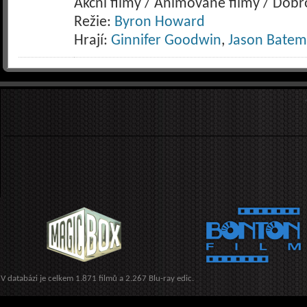
Akční filmy / Animované filmy / Dob
Režie:
Byron Howard
Hrají:
Ginnifer Goodwin
,
Jason Bate
V databázi je celkem 1.871 filmů a 2.267 Blu-ray edic.