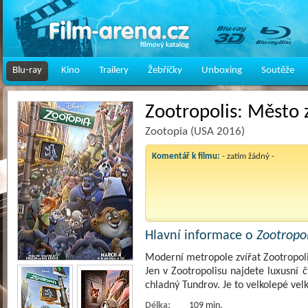
Blu-ray
Kino
Trailery
Žebříčky
Unboxing
Soutěže
Zootropolis: Město z
Zootopia (USA 2016)
Komentář k filmu:
- zatím žádný -
Hlavní informace o
Zootropol
Moderní metropole zvířat Zootropolis
Jen v Zootropolisu najdete luxusní č
chladný Tundrov. Je to velkolepé ve
Délka:
109 min.