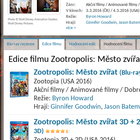
Žánr:
Akční filmy / Animované filmy 
V kinech:
3.3.2016 (ČR) / 4.3.2016 (USA)
Režie:
Byron Howard
Photo © Walt Disney Animation Studios,
Hrají:
Ginnifer Goodwin
,
Jason Bate
Walt Disney Pictures.
více >
Blu-ray recenze
Edice filmu
Hodnocení edic
Hodnocení filmu
Edice filmu Zootropolis: Město zvířa
Zootropolis: Město zvířat
(Blu-ra
Zootopia (USA 2016)
Akční filmy / Animované filmy / Dob
Režie:
Byron Howard
Hrají:
Ginnifer Goodwin
,
Jason Bate
Zootropolis: Město zvířat 3D +
3D)