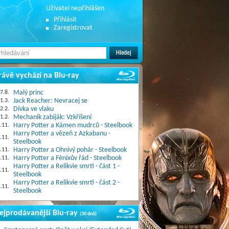
Uživatel nepřihlášen
Přihlásit
Zaregistrovat
rávě vychází na Blu-ray
7.8.
Malý princ
1.3.
Jack Reacher: Nevracej se
2.2.
Dívka ve vlaku
1.2.
Mechanik zabiják: Vzkříšení
.11.
Harry Potter a Kámen mudrců - Steelbook
Harry Potter a vězeň z Azkabanu -
.11.
Steelbook
.11.
Harry Potter a Ohnivý pohár - Steelbook
.11.
Harry Potter a Fénixův řád - Steelbook
Harry Potter a Relikvie smrti - část 1 -
.11.
Steelbook
Harry Potter a Relikvie smrti - část 2 -
.11.
Steelbook
ejprodávanější Blu-ray
(30 dnů)