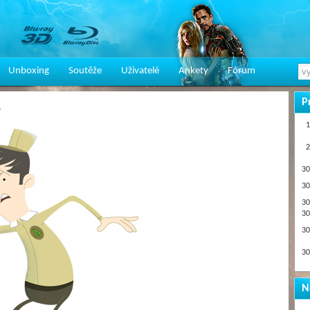
Unboxing
Soutěže
Uživatelé
Ankety
Fórum
P
e
1
2
30
30
30
30
30
30
N