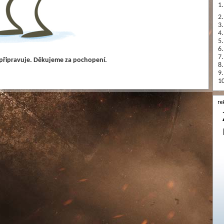
1.
2.
3.
4.
5.
6.
7.
 připravuje. Děkujeme za pochopení.
8.
9.
10