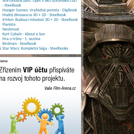
Smrtonosná past: Opět v akci (Extended Cut)
- Steelbook
Hunger Games: Vražedná pomsta - Digibook
Hodný dinosaurus 3D + 2D - Steelbook
X-Men: Budoucí minulost 3D + 2D - Steelbook
Pianista
Nevinnost
Kurt Cobain - About a Son
Hra o trůny - 1. sezóna
Birdman - Steelbook
.
Star Wars: Kompletní Sága - Steelbooky