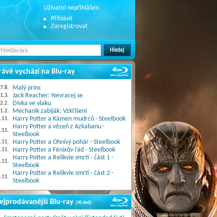
Uživatel nepřihlášen
Přihlásit
Zaregistrovat
rávě vychází na Blu-ray
7.8.
Malý princ
1.3.
Jack Reacher: Nevracej se
2.2.
Dívka ve vlaku
1.2.
Mechanik zabiják: Vzkříšení
.11.
Harry Potter a Kámen mudrců - Steelbook
Harry Potter a vězeň z Azkabanu -
.11.
Steelbook
.11.
Harry Potter a Ohnivý pohár - Steelbook
.11.
Harry Potter a Fénixův řád - Steelbook
Harry Potter a Relikvie smrti - část 1 -
.11.
Steelbook
Harry Potter a Relikvie smrti - část 2 -
.11.
Steelbook
ejprodávanější Blu-ray
(30 dnů)