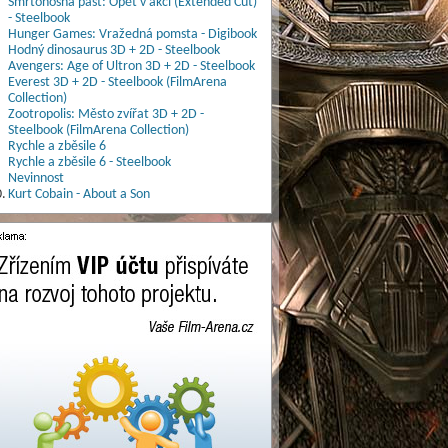
Smrtonosná past: Opět v akci (Extended Cut)
- Steelbook
Hunger Games: Vražedná pomsta - Digibook
Hodný dinosaurus 3D + 2D - Steelbook
Avengers: Age of Ultron 3D + 2D - Steelbook
Everest 3D + 2D - Steelbook (FilmArena
Collection)
Zootropolis: Město zvířat 3D + 2D -
Steelbook (FilmArena Collection)
Rychle a zběsile 6
Rychle a zběsile 6 - Steelbook
Nevinnost
.
Kurt Cobain - About a Son