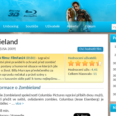
Unboxing
Soutěže
Uživatelé
Ankety
Fórum
P
eland
1
(USA 2009)
Chci hodnotit film
2
 filmu:
FilmFan24
(8580)
- Legrační
Hodnocení uživatelů:
tví plné pravidel k ochraně před zombie!
30
 postavy a humorné situace ve kterých jde
Hodnocení uživ.:
4,41
30
o o život. Billa Murraye převlečeného za
Celkem hlasovalo:
11
m opravdu nečekal a právě scény s
30
 v luxusním sídle patří k tomu nejlepšímu....
30
30
nformace o
Zombieland
30
e Zombieland společnosti Columbia Pictures vypráví příběh dvou mužů,
ží přežít ve světě, ovládaném zombies. Columbus (Jesse Eisenberg) je
abělec –
...
více >
N
8 min.
orory / Komedie