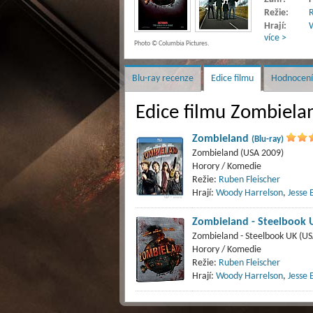
Režie:
R
Hrají:
W
více >
Photo © Columbia Pictures.
Blu-ray recenze
Edice filmu
Hodnocení
Edice filmu Zombiela
Zombieland
(Blu-ray)
Zombieland (USA 2009)
Horory / Komedie
Režie:
Ruben Fleischer
Hrají:
Woody Harrelson
,
Jesse 
Zombieland - Steelbook
Zombieland - Steelbook UK (US
Horory / Komedie
Režie:
Ruben Fleischer
Hrají:
Woody Harrelson
,
Jesse 