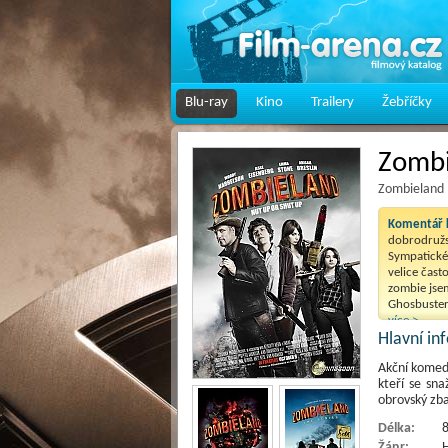
Blu-ray
Kino
Trailery
Žebříčky
Zombi
Zombieland 
Komentář k
dobrodružs
Sympatické
velice čast
zombie jse
Ghosbusters
více >
Hlavní i
Akční komedi
kteří se sna
obrovský zb
Délka:
8
Žánr:
H