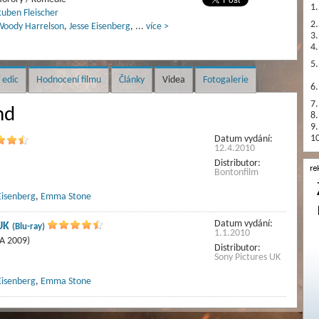
1.
uben Fleischer
2.
oody Harrelson
,
Jesse Eisenberg
,
...
více >
3.
4.
5.
 edic
Hodnocení filmu
Články
Videa
Fotogalerie
6.
7.
nd
8.
9.
10
Datum vydání:
12.4.2010
Distributor:
Bontonfilm
Eisenberg
,
Emma Stone
Datum vydání:
 UK
(Blu-ray)
1.1.2010
A 2009)
Distributor:
Sony Pictures UK
Eisenberg
,
Emma Stone