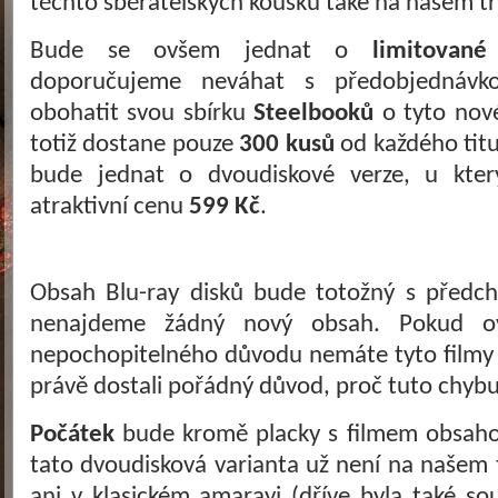
těchto sběratelských kousků také na našem t
Bude se ovšem jednat o
limitované 
doporučujeme neváhat s předobjednávko
obohatit svou sbírku
Steelbooků
o tyto nové
totiž dostane pouze
300 kusů
od každého titu
bude jednat o dvoudiskové verze, u který
atraktivní cenu
599 Kč
.
Obsah Blu-ray disků bude totožný s předch
nenajdeme žádný nový obsah. Pokud o
nepochopitelného důvodu nemáte tyto filmy v
právě dostali pořádný důvod, proč tuto chybu
Počátek
bude kromě placky s filmem obsaho
tato dvoudisková varianta už není na našem 
ani v klasickém amarayi (dříve byla také sou