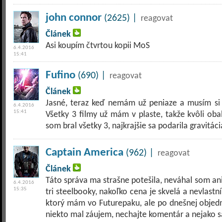
john connor
(2625) |
reagovat
Článek
Asi koupím čtvrtou kopii MoS
6.4.2016
15:41
Fufino
(690) |
reagovat
Článek
Jasné, teraz keď nemám už peniaze a musím si 
6.4.2016
15:41
Všetky 3 filmy už mám v plaste, takže kvôli oba
som bral všetky 3, najkrajšie sa podarila gravitá
Captain America
(962) |
reagovat
Článek
Táto správa ma strašne potešila, neváhal som an
6.4.2016
15:35
tri steelbooky, nakoľko cena je skvelá a nevlastn
ktorý mám vo Futurepaku, ale po dnešnej objed
niekto mal záujem, nechajte komentár a nejako