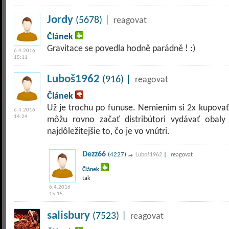
Jordy
(5678) |
reagovat
Článek
Gravitace se povedla hodně parádně ! :)
6.4.2016
15:11
Luboš1962
(916) |
reagovat
Článek
Už je trochu po funuse. Nemienim si 2x kupovať t
6.4.2016
14:24
môžu rovno začať distribútori vydávať obaly
najdôležitejšie to, čo je vo vnútri.
Dezz66
(4227)
|
Luboš1962
reagovat
Článek
tak
6.4.2016
15:15
salisbury
(7523) |
reagovat