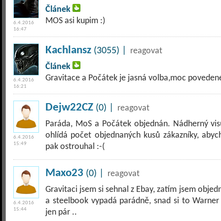
Článek
MOS asi kupim :)
6.4.2016
16:47
Kachlansz
(3055) |
reagovat
Článek
Gravitace a Počátek je jasná volba,moc povedené
6.4.2016
16:21
Dejw22CZ
(0) |
reagovat
Paráda, MoS a Počátek objednán. Nádherný visu
ohlídá počet objednaných kusů zákazníky, abyc
6.4.2016
15:49
pak ostrouhal :-(
Maxo23
(0) |
reagovat
Gravitaci jsem si sehnal z Ebay, zatím jsem obj
a steelbook vypadá parádně, snad si to Warner
6.4.2016
15:44
jen pár ..