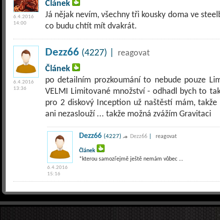
Článek
Já nějak nevím, všechny tři kousky doma ve ste
6.4.2016
14:00
co budu chtít mít dvakrát.
Dezz66
(4227) |
reagovat
Článek
po detailním prozkoumání to nebude pouze Lim
6.4.2016
13:36
VELMI Limitované množství - odhadl bych to tak n
pro 2 diskový Inception už naštěstí mám, takže 
ani nezaslouží ... takže možná zvážím Gravitaci
Dezz66
(4227)
|
Dezz66
reagovat
Článek
*kterou samozřejmě ještě nemám vůbec ...
6.4.2016
15:16