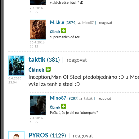
v akých súšenkách? :D
7.4.2016
18:55
M.i.k.e
(3579)
|
Mino87
reagovat
Článek
supermaních od MB
10.4.2016
16:32
taktik
(381) |
reagovat
Článek
Inception,Man Of Steel předobjednáno :D u Mo
6.4.2016
23:04
vyšel za tenhle steel :D
Mino87
(9287)
|
taktik
reagovat
Článek
Počkať, čo je zlé na futurepaku?
7.4.2016
18:55
PYROS
(1129) |
reagovat