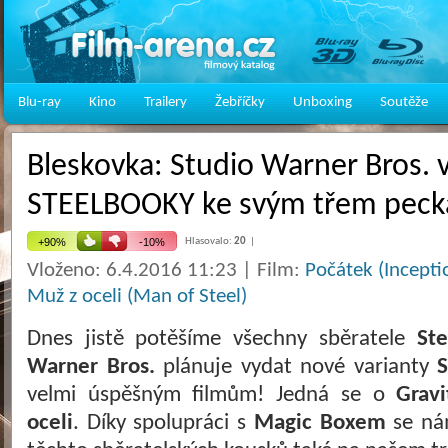
Blu-ray
Kino
Trailery
Žebříčky
Unboxing
Soutěže
Bleskovka: Studio Warner Bros. 
STEELBOOKY ke svým třem pec
Hlasovalo:
20
|
Vloženo: 6.4.2016 11:23 | Film:
Počátek (Incepti
Muž z oceli (Man of Steel)
Dnes jistě potěšíme všechny sběratele
St
Warner Bros.
plánuje vydat nové varianty
velmi úspěšným filmům! Jedná se o
Gravi
oceli
. Díky spolupráci s
Magic Boxem
se ná