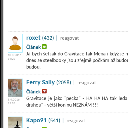
roxet
(432) |
reagovat
Článek
Já bych šel jak do Gravitace tak Mena i když je
10.4.2016
14:23
dnes se steelbooky jsou zřejmě počkám až budou
budou.
Ferry Sally
(2058) |
reagovat
Článek
Gravitace je jako "pecka" - HA HA HA tak led
9.4.2016
13:55
druhou" - větší koninu NEZNÁM !!!
Kapo91
(541) |
reagovat