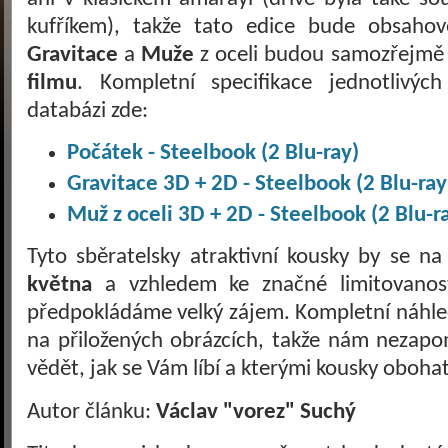
kufříkem), takže tato edice bude obsahov
Gravitace
a
Muže
z oceli budou samozřejmě
filmu
. Kompletní specifikace jednotlivýc
databázi zde:
Počátek - Steelbook (2 Blu-ray)
Gravitace 3D + 2D - Steelbook (2 Blu-ray
Muž z oceli 3D + 2D - Steelbook (2 Blu-r
Tyto sběratelsky atraktivní kousky by se na
května
a vzhledem ke značné limitovano
předpokládáme velký zájem. Kompletní náhle
na přiložených obrázcích, takže nám nezap
vědět, jak se Vám líbí a kterými kousky obohat
Autor článku:
Václav "vorez" Suchý