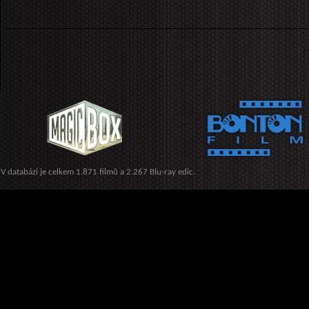
V databázi je celkem 1.871 filmů a 2.267 Blu-ray edic.