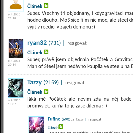
Článek
Super. Vsechny tri objednany, i kdyz gravitaci 
6.4.2016
21:18
hodne dlouho, MoS sice film nic moc, ale steel do
vyjit v reedici v zajeti demonu :)
ryan32
(731) |
reagovat
Článek
Super, právě jsem objednala Počátek a Gravitac
6.4.2016
20:34
Man of Steel jsem nedávno koupila ve steelu na 
Tazzy
(2159) |
reagovat
Článek
láká mě Počátek ale nevim zda na něj bude
6.4.2016
18:07
promyslet, kurňa to je zase dilema :-)
Fufino
(690)
|
Tazzy
reagovat
Článek