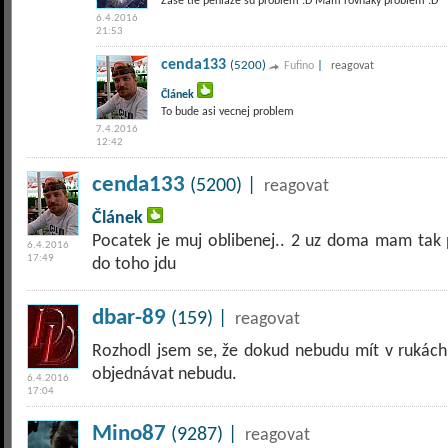
Zase tie peniaze sú problém :D Mám rovnaký problém :D
6.4.2016
21:53
cenda133
(5200)
|
Fufino
reagovat
Článek
To bude asi vecnej problem
7.4.2016
12:42
cenda133
(5200) |
reagovat
Článek
Pocatek je muj oblibenej.. 2 uz doma mam tak 
6.4.2016
17:49
do toho jdu
dbar-89
(159) |
reagovat
Rozhodl jsem se, že dokud nebudu mít v rukách 
objednávat nebudu.
6.4.2016
17:04
Mino87
(9287) |
reagovat