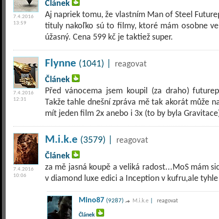
Článek
Aj napriek tomu, že vlastním Man of Steel Future
7.4.2016
13:59
tituly nakoľko sú to filmy, ktoré mám osobne ve
úžasný. Cena 599 kč je taktiež super.
Flynne
(1041) |
reagovat
Článek
Před vánocema jsem koupil (za draho) futurep
7.4.2016
12:31
Takže tahle dnešní zpráva mě tak akorát může na
mít jeden film 2x anebo i 3x (to by byla Gravitace
M.i.k.e
(3579) |
reagovat
Článek
za mě jasná koupě a veliká radost...MoS mám sic
7.4.2016
10:06
v diamond luxe edici a Inception v kufru,ale tyhle 
Mino87
(9287)
|
M.i.k.e
reagovat
Článek