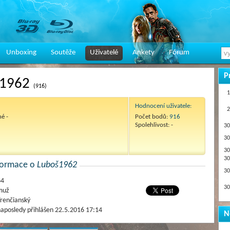
Unboxing
Soutěže
Uživatelé
Ankety
Fórum
P
š1962
(916)
1
Hodnocení uživatele:
2
né -
Počet bodů:
916
Spolehlivost: -
30
30
30
30
nformace o
Luboš1962
30
64
30
muž
renčianský
aposledy přihlášen 22.5.2016 17:14
N