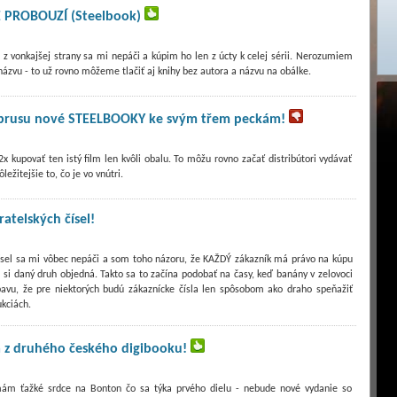
E PROBOUZÍ (Steelbook)
z vonkajšej strany sa mi nepáči a kúpim ho len z úcty k celej sérii. Nerozumiem
názvu - to už rovno môžeme tlačiť aj knihy bez autora a názvu na obálke.
zbrusu nové STEELBOOKY ke svým třem peckám!
 kupovať ten istý film len kvôli obalu. To môžu rovno začať distribútori vydávať
ežitejšie to, čo je vo vnútri.
atelských čísel!
čísel sa mi vôbec nepáči a som toho názoru, že KAŽDÝ zákazník má právo na kúpu
i daný druh objedná. Takto sa to začína podobať na časy, keď banány v zelovoci
avu, že pre niektorých budú zákaznícke čísla len spôsobom ako draho speňažiť
kciách.
z druhého českého digibooku!
mám ťažké srdce na Bonton čo sa týka prvého dielu - nebude nové vydanie so