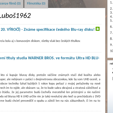
1.
cenze filmů (0)
Filmotéka (0)
2.
3.
Luboš1962
4.
5.
6.
20. VÝROČÍ) - Známe specifikace českého Blu-ray disku!
7.
8.
zia bola aj s bonusovým diskom, všetky však bez českých titulkov.
9.
10
ní tituly studia WARNER BROS. ve formátu Ultra HD BLU-
kto si kupuje bluray disky, pretože väčšine známych stačí dvd kvalita alebo
 super, ale nebývam v paláci s dvojmetrovou obrazovkou, kde by som UHD ocenil, a
robcov techniky ťahať každých 5 rokov kopu peňazí z mojej peňaženky na nové
ch im to vyjde, ale obávam sa, že to bude sakra okrajová a stratová záležitosť a
 štádia, že jej parametre budú čochvíľa merateľné len prístrojmi a nie našimi
odu od bluray HD k UHD určite nie je taký revolučný ako keď sa prechádzalo z DVD
me budú chcieť presvedčiť o opaku a záleží len na nás zákazníkoch, či im na to