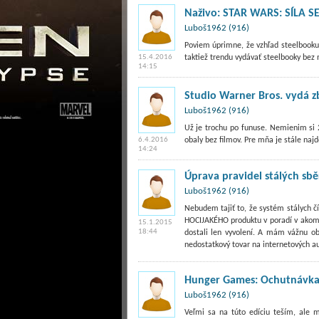
Naživo: STAR WARS: SÍLA S
Luboš1962 (916)
Poviem úprimne, že vzhľad steelbooku 
15.4.2016
taktiež trendu vydávať steelbooky bez 
14:15
Studio Warner Bros. vydá 
Luboš1962 (916)
Už je trochu po funuse. Nemienim si 2x
6.4.2016
obaly bez filmov. Pre mňa je stále najdôl
14:24
Úprava pravidel stálých sběr
Luboš1962 (916)
Nebudem tajiť to, že systém stálych 
HOCIJAKÉHO produktu v poradí v akom s
15.1.2015
18:44
dostali len vyvolení. A mám vážnu ob
nedostatkový tovar na internetových au
Hunger Games: Ochutnávka 
Luboš1962 (916)
Veľmi sa na túto edíciu teším, ale 