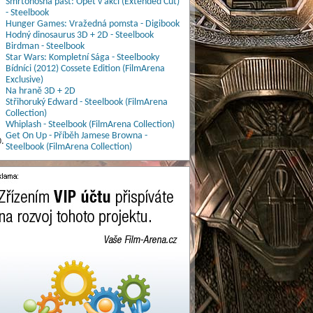
Smrtonosná past: Opět v akci (Extended Cut)
- Steelbook
Hunger Games: Vražedná pomsta - Digibook
Hodný dinosaurus 3D + 2D - Steelbook
Birdman - Steelbook
Star Wars: Kompletní Sága - Steelbooky
Bídníci (2012) Cossete Edition (FilmArena
Exclusive)
Na hraně 3D + 2D
Střihoruký Edward - Steelbook (FilmArena
Collection)
Whiplash - Steelbook (FilmArena Collection)
Get On Up - Příběh Jamese Browna -
.
Steelbook (FilmArena Collection)