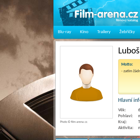
Blu-ray
Kino
Trailery
Žebříčky
Lubo
Motto:
- zatím žád
Hlavní i
Věk:
Pohlaví:
Kraj:
T
Photo © film-arena.cz.
Aktivita:
n