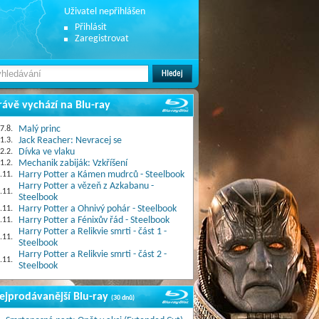
Uživatel nepřihlášen
Přihlásit
Zaregistrovat
rávě vychází na Blu-ray
7.8.
Malý princ
1.3.
Jack Reacher: Nevracej se
2.2.
Dívka ve vlaku
1.2.
Mechanik zabiják: Vzkříšení
.11.
Harry Potter a Kámen mudrců - Steelbook
Harry Potter a vězeň z Azkabanu -
.11.
Steelbook
.11.
Harry Potter a Ohnivý pohár - Steelbook
.11.
Harry Potter a Fénixův řád - Steelbook
Harry Potter a Relikvie smrti - část 1 -
.11.
Steelbook
Harry Potter a Relikvie smrti - část 2 -
.11.
Steelbook
ejprodávanější Blu-ray
(30 dnů)