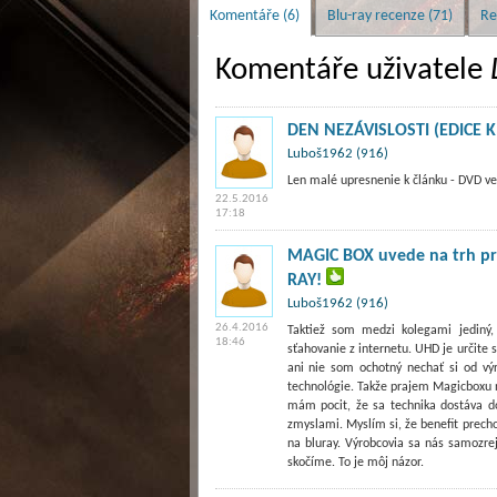
Komentáře (6)
Blu-ray recenze (71)
Re
Komentáře uživatele
DEN NEZÁVISLOSTI (EDICE K 
Luboš1962 (916)
Len malé upresnenie k článku - DVD ver
22.5.2016
17:18
MAGIC BOX uvede na trh prv
RAY!
Luboš1962 (916)
26.4.2016
Taktiež som medzi kolegami jediný, 
18:46
sťahovanie z internetu. UHD je určite
ani nie som ochotný nechať si od vý
technológie. Takže prajem Magicboxu ne
mám pocit, že sa technika dostáva do
zmyslami. Myslím si, že benefit prech
na bluray. Výrobcovia sa nás samozrej
skočíme. To je môj názor.