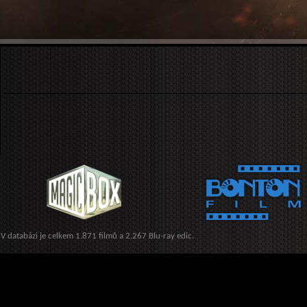
V databázi je celkem 1.871 filmů a 2.267 Blu-ray edic.