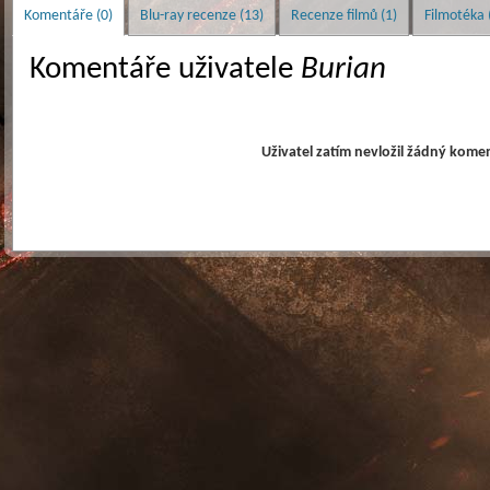
Komentáře (0)
Blu-ray recenze (13)
Recenze filmů (1)
Filmotéka 
Komentáře uživatele
Burian
Uživatel zatím nevložil žádný komen