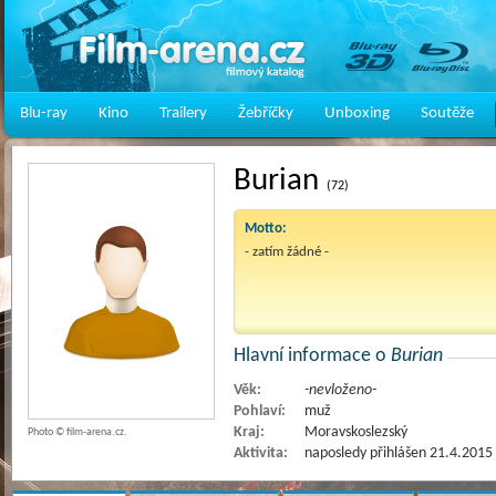
Blu-ray
Kino
Trailery
Žebříčky
Unboxing
Soutěže
Burian
(72)
Motto:
- zatím žádné -
Hlavní informace o
Burian
Věk:
-nevloženo-
Pohlaví:
muž
Kraj:
Moravskoslezský
Photo © film-arena.cz.
Aktivita:
naposledy přihlášen 21.4.2015