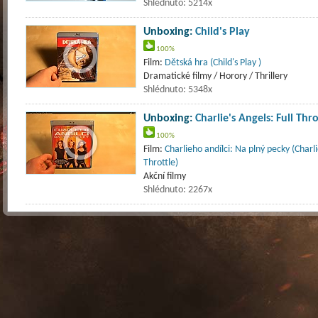
Shlédnuto: 5214x
Unboxing:
Child's Play
100%
Film:
Dětská hra (Child's Play )
Dramatické filmy / Horory / Thrillery
Shlédnuto: 5348x
Unboxing:
Charlie's Angels: Full Thro
100%
Film:
Charlieho andílci: Na plný pecky (Charli
Throttle)
Akční filmy
Shlédnuto: 2267x