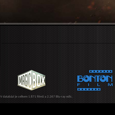
V databázi je celkem 1.871 filmů a 2.267 Blu-ray edic.