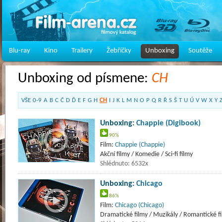
Blu-ray
Kino
Trailery
Žebříčky
Unboxing
Soutěže
Unboxing od písmene:
CH
VŠE
0-9
A
B
C
Č
D
Ď
E
F
G
H
CH
I
J
K
L
M
N
O
P
Q
R
Ř
S
Š
T
U
Ú
V
W
X
Y
Unboxing:
Chappie (Digibook)
90%
Film:
Chappie (Chappie)
Akční filmy / Komedie / Sci-fi filmy
Shlédnuto: 6532x
Unboxing:
Chicago
86%
Film:
Chicago (Chicago)
Dramatické filmy / Muzikály / Romantické f