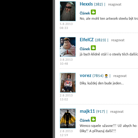
Hexxis
(382) |
reagovat
Článek
No, ale mohl ten artwork steelu být tro
5.8.2013
08:33
EifelCZ
(2823) |
reagovat
Článek
já bych klidně stál i o steely těch další
3.8.2013
10:48
vorez
(7854)
|
reagovat
Díky, každej den bude jeden...
2.8.2013
13:02
majk11
(917) |
reagovat
Článek
Wenco squele užasne!!! Už abych ho 
Diky!! A přihazuj další!!!
2.8.2013
12:59