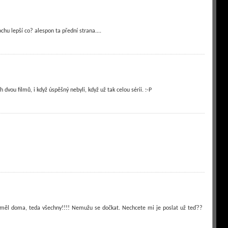
chu lepší co? alespon ta přední strana....
ch dvou filmů, i když úspěšný nebyli, když už tak celou sérii. :-P
měl doma, teda všechny!!!! Nemužu se dočkat. Nechcete mi je poslat už teď??