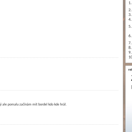
1.
2.
3.
4.
5.
6.
7.
8.
9.
10
rý ale pomalu začínám mít bordel kdo kde hrál.