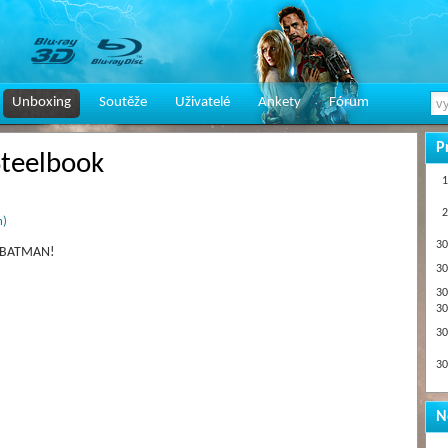
Unboxing
Soutěže
Uživatelé
Ankety
Fórum
P
Steelbook
1
2
n)
30
ku BATMAN!
30
30
30
30
30
N