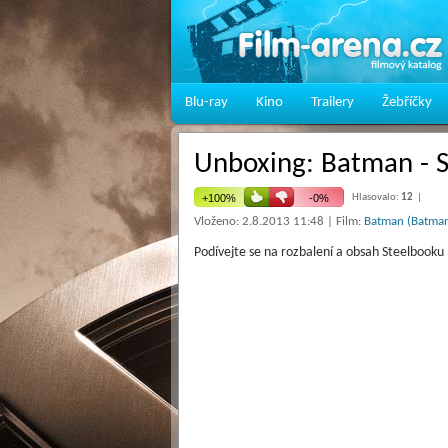
Blu-ray
Kino
Trailery
Žebříčky
Unboxing: Batman - 
Hlasovalo:
12
|
Vloženo: 2.8.2013 11:48 | Film:
Batman (Batma
Podívejte se na rozbalení a obsah Steelboo