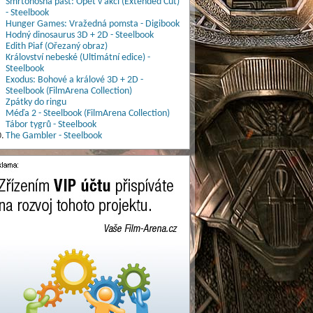
Smrtonosná past: Opět v akci (Extended Cut)
- Steelbook
Hunger Games: Vražedná pomsta - Digibook
Hodný dinosaurus 3D + 2D - Steelbook
Edith Piaf (Ořezaný obraz)
Království nebeské (Ultimátní edice) -
Steelbook
Exodus: Bohové a králové 3D + 2D -
Steelbook (FilmArena Collection)
Zpátky do ringu
Méďa 2 - Steelbook (FilmArena Collection)
Tábor tygrů - Steelbook
.
The Gambler - Steelbook