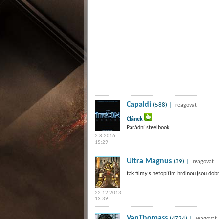
Capaldi
(588) |
reagovat
Článek
Parádní steelbook.
2.8.2016
15:29
Ultra Magnus
(39) |
reagovat
tak filmy s netopířím hrdinou jsou dob
22.12.2013
13:39
VanThomass
(4724) |
reagovat