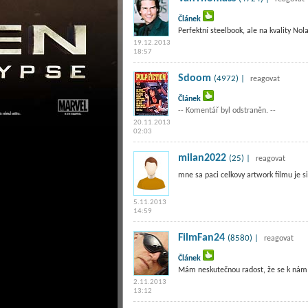
Článek
Perfektní steelbook, ale na kvality No
19.12.2013
18:57
Sdoom
(4972) |
reagovat
Článek
-- Komentář byl odstraněn. --
20.11.2013
02:03
milan2022
(25) |
reagovat
mne sa paci celkovy artwork filmu je si
5.11.2013
14:59
FilmFan24
(8580) |
reagovat
Článek
Mám neskutečnou radost, že se k nám 
2.11.2013
13:12