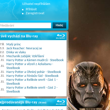
Uživatel nepřihlášen
Přihlásit
Zaregistrovat
rávě vychází na Blu-ray
7.8.
Malý princ
1.3.
Jack Reacher: Nevracej se
2.2.
Dívka ve vlaku
1.2.
Mechanik zabiják: Vzkříšení
.11.
Harry Potter a Kámen mudrců - Steelbook
Harry Potter a vězeň z Azkabanu -
.11.
Steelbook
.11.
Harry Potter a Ohnivý pohár - Steelbook
.11.
Harry Potter a Fénixův řád - Steelbook
Harry Potter a Relikvie smrti - část 1 -
.11.
Steelbook
Harry Potter a Relikvie smrti - část 2 -
.11.
Steelbook
ejprodávanější Blu-ray
(30 dnů)