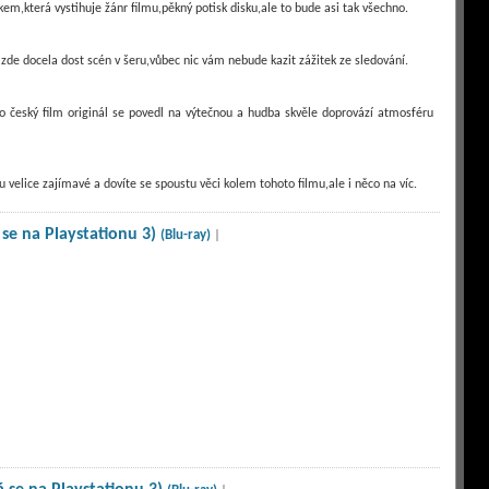
m,která vystihuje žánr filmu,pěkný potisk disku,ale to bude asi tak všechno.
 zde docela dost scén v šeru,vůbec nic vám nebude kazit zážitek ze sledování.
e o český film originál se povedl na výtečnou a hudba skvěle doprovází atmosféru
velice zajímavé a dovíte se spoustu věci kolem tohoto filmu,ale i něco na víc.
 se na Playstationu 3)
(Blu-ray)
|