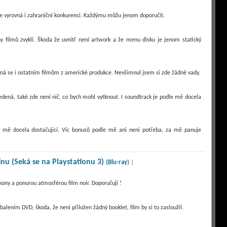
 se vyrovná i zahraniční konkurenci. Každýmu můžu jenom doporučit.
ny filmů zvyklí. Škoda že uvnitř není artwork a že menu disku je jenom statický
vná se i ostatním filmům z americké produkce. Nevšimnul jsem si zde žádné vady.
edená, také zde není nič, co bych mohl vytknout. I soundtrack je podle mě docela
e mě docela dostačující. Víc bonusů podle mě ani není potřeba, za mě panuje
ínu (Seká se na Playstationu 3)
(Blu-ray)
|
kony a ponurou atmosférou film noir. Doporučuji !
alením DVD, škoda, že není přiložen žádný booklet, film by si to zasloužil.