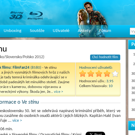
Unboxing
Soutěže
Uživatelé
Ankety
Fórum
P
nu
1
sko/Slovensko/Polsko 2012)
Chci hodnotit film
2
 filmu:
FilmFan24
(8580)
- Ve stínu
Hodnocení uživatelů:
a jiných vysmátých filmových hrůz z našich
30
 je tady temná kriminálka odehrávající se v
Hodnocení uživ.:
3,95
30
době padesátýh let minulého století. Zaujme
Celkem hlasovalo:
10
práce s kamerou, dobovou výpravou a
30
ereckými výkony. Škoda jen, že...
více >
30
30
nformace o
Ve stínu
30
skoslovensku 50. let se odehrává napínavý kriminální příběh, který ve
u zasáhne do osobních osudů aktérů i jejich blízkých. Kapitán Hakl (Ivan
třuje
...
více >
N
06 min.
eské a Slovenské filmy / Dramatické filmy / Krimi