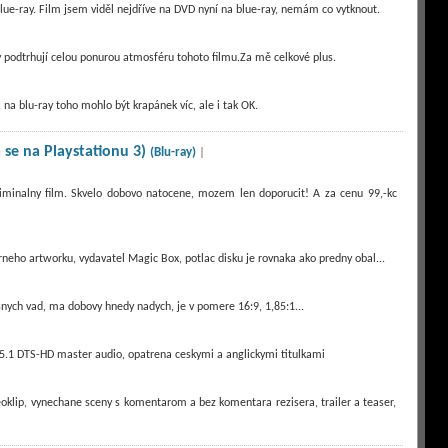
lue-ray. Film jsem viděl nejdříve na DVD nyní na blue-ray, nemám co vytknout.
y podtrhují celou ponurou atmosféru tohoto filmu.Za mě celkové plus.
a blu-ray toho mohlo být krapánek víc, ale i tak OK.
á se na Playstationu 3)
(Blu-ray)
|
iminalny film. Skvelo dobovo natocene, mozem len doporucit! A za cenu 99,-kc
rneho artworku, vydavatel Magic Box, potlac disku je rovnaka ako predny obal...
esnych vad, ma dobovy hnedy nadych, je v pomere 16:9, 1,85:1...
5.1 DTS-HD master audio, opatrena ceskymi a anglickymi titulkami
deoklip, vynechane sceny s komentarom a bez komentara rezisera, trailer a teaser,