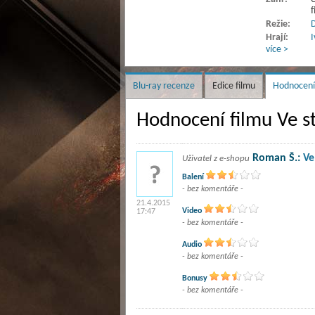
f
Režie:
D
Hrají:
I
více >
Blu-ray recenze
Edice filmu
Hodnocení
Hodnocení filmu Ve s
Roman Š.:
Ve
Uživatel z e-shopu
Balení
- bez komentáře -
21.4.2015
Video
17:47
- bez komentáře -
Audio
- bez komentáře -
Bonusy
- bez komentáře -