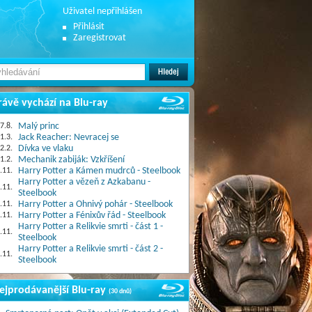
Uživatel nepřihlášen
Přihlásit
Zaregistrovat
rávě vychází na Blu-ray
7.8.
Malý princ
1.3.
Jack Reacher: Nevracej se
2.2.
Dívka ve vlaku
1.2.
Mechanik zabiják: Vzkříšení
.11.
Harry Potter a Kámen mudrců - Steelbook
Harry Potter a vězeň z Azkabanu -
.11.
Steelbook
.11.
Harry Potter a Ohnivý pohár - Steelbook
.11.
Harry Potter a Fénixův řád - Steelbook
Harry Potter a Relikvie smrti - část 1 -
.11.
Steelbook
Harry Potter a Relikvie smrti - část 2 -
.11.
Steelbook
ejprodávanější Blu-ray
(30 dnů)