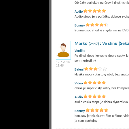
Obrázky perfektní na úrovni dnešních b
Audio
Audio stopa je v pořádku, dobové zvuk
Bonusy
Bonusy jsou shodné s vydáním na DVD, n
Marko
:
Ve stínu (Sek
(2447)
Verdikt
Po dlhej dobe konecne dobry cesky kr
som neriesil :-)
12.7.2014
11:48
Balení
klasika modry plastovy obal, bez vnuto
Video
obraz je super cisty, ostry, bez kompr
Audio
audio ceska stopa je dobra dynamicka 
Bonusy
bonusov je tak akurat film o filme, vi
ja som spokojny