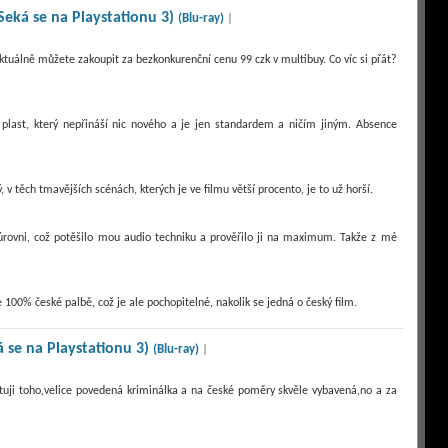
(Seká se na Playstationu 3)
(Blu-ray)
|
aktuálně můžete zakoupit za bezkonkurenční cenu 99 czk v multibuy. Co víc si přát?
ý plast, který nepřináší nic nového a je jen standardem a ničím jiným. Absence
 v těch tmavějších scénách, kterých je ve filmu větší procento, je to už horší.
úrovni, což potěšilo mou audio techniku a prověřilo ji na maximum. Takže z mé
100% české palbě, což je ale pochopitelné, nakolik se jedná o český film.
á se na Playstationu 3)
(Blu-ray)
|
ituji toho,velice povedená kriminálka a na české poměry skvěle vybavená,no a za