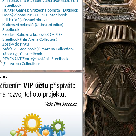
Smrtonosná past: Opět v akci (Extended Cut)
- Steelbook
Hunger Games: Vražedná pomsta - Digibook
Hodný dinosaurus 3D + 2D - Steelbook
Edith Piaf (Ořezaný obraz)
Království nebeské (Ultimátní edice) -
Steelbook
Exodus: Bohové a králové 3D + 2D -
Steelbook (FilmArena Collection)
Zpátky do ringu
Méďa 2 - Steelbook (FilmArena Collection)
Tábor tygrů - Steelbook
REVENANT Zmrtvýchvstání - Steelbook
.
(FilmArena Collection)