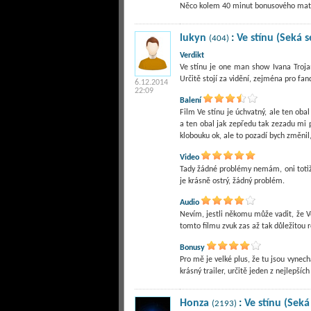
Něco kolem 40 minut bonusového materiálu 
lukyn
:
Ve stínu (Seká 
(404)
Verdikt
Ve stínu je one man show Ivana Trojan
Určitě stojí za vidění, zejména pro fan
6.12.2014
22:09
Balení
Film Ve stínu je úchvatný, ale ten oba
a ten obal jak zepředu tak zezadu mi p
klobouku ok, ale to pozadí bych změni
Video
Tady žádné problémy nemám, oni totiž t
je krásně ostrý, žádný problém.
Audio
Nevím, jestli někomu může vadit, že Ve s
tomto filmu zvuk zas až tak důležitou 
Bonusy
Pro mě je velké plus, že tu jsou vynech
krásný trailer, určitě jeden z nejlepších
Honza
:
Ve stínu (Seká
(2193)