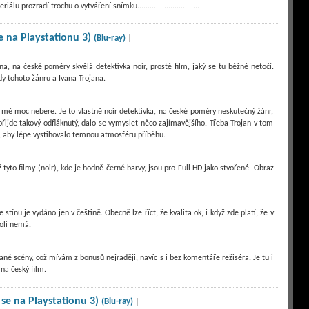
prozradí trochu o vytváření snímku..............................
se na Playstationu 3)
(Blu-ray)
|
a, na české poměry skvělá detektivka noir, prostě film, jaký se tu běžně netočí.
dy tohoto žánru a Ivana Trojana.
l mě moc nebere. Je to vlastně noir detektivka, na české poměry neskutečný žánr,
řijde takový odfláknutý, dalo se vymyslet něco zajímavějšího. Třeba Trojan v tom
l, aby lépe vystihovalo temnou atmosféru příběhu.
yto filmy (noir), kde je hodně černé barvy, jsou pro Full HD jako stvořené. Obraz
tínu je vydáno jen v češtině. Obecně lze říct, že kvalita ok, i když zde platí, že v
roli nemá.
ané scény, což mívám z bonusů nejraději, navíc s i bez komentáře režiséra. Je tu i
 na český film.
 se na Playstationu 3)
(Blu-ray)
|