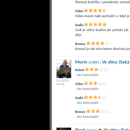
Plastová krabička s povedeným artworke
Video
Video musím také pochválit a i když je
Audio
Zvuk je velice kvalitní,ale protože jd
děje.
Bonusy
Bonusů je zde něco kolem 40minut,jsou 
Morin
:
Ve stínu (Seká
(1989)
Balení
- bez komentáře -
9.6.2014
Video
09:40
- bez komentáře -
Audio
- bez komentáře -
Bonusy
- bez komentáře -