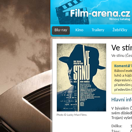
Blu-ray
Kino
Trailery
Žebříčky
Ve stí
Ve stínu (Če
Komentář k
Bábovřesek 
luhů a hájů
depresivní 
především 
především h
Hlavní i
V bývalém Če
svém důsledk
Photo © Lucky Man Films.
Trojan) vyše
Délka:
1
Žánr:
Č