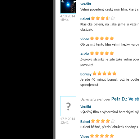
Verdikt
Velmi povedený český noir film, který
4.10.2014
Balení
18:54
Klasické balení, na jaké jsme u vězši
obrázek.
Video
Obraz má tento film velmi hezký, vyro
Audio
Zvuková stránka je zde také velmi pov
povedný.
Bonusy
Je zde 40 minut bonusl, což je podl
spokojenost.
Petr D.:
Ve st
Uživatel z e-shopu
Verdikt
Výtečný film s výbornými hereckými vý
17.9.2014
Balení
12:41
Balení běžné, přední obrázek shodný s b
Video