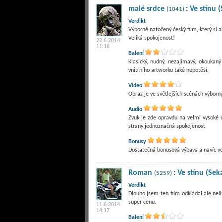
malé srdce
:
Ve stínu 
(1041)
Verdikt
Výborně natočený český film, který si 
Veliká spokojenost!
22.6.2014
11:16
Balení
Klasický, nudný, nezajímavý, okoukan
vnitřního artworku také nepotěší.
Video
Obraz je ve světlejších scénách výborný,
Audio
Zvuk je zde opravdu na velmi vysoké 
strany jednoznačná spokojenost.
Bonusy
Dostatečná bonusová výbava a navíc ve 
Roman
:
Ve stínu (Sek
(5259)
Verdikt
Dlouho jsem ten film odkládal,ale nel
super cenu.
11.6.2014
14:17
Balení