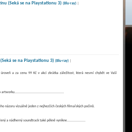
tínu (Seká se na Playstationu 3)
(Blu-ray)
|
 (Seká se na Playstationu 3)
(Blu-ray)
|
 úroveň a za cenu 99 Kč v akci zkrátka záležitost, která nesmí chybět ve Vaší
.......................................................
ého názoru vizuálně jeden z nejhezčích českých filmařských počinů.
 a nádherný soundtrack také pěkně vynikne.....................