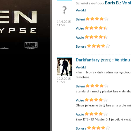
Boris B.:
Ve s
Uživatel z e-shopu
Verdikt
Balení
14.4.2015
11:58
Video
Audio
Bonusy
Darkfantasy
:
Ve stínu
(3131)
Verdikt
Film i blu-ray disk řadím na vysokou
filmotéce.
19.2.2015
15:53
Balení
Standardní modrý plasťák bez vnitřního artworku.
Video
Obraz je krásně čistý bez zrna a dle m
Audio
Zvuk DTS-HD Master 5.1 je pěkně vyvážený
Bonusy