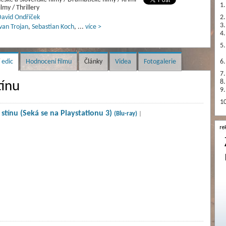
1.
ilmy / Thrillery
avid Ondříček
2.
3.
van Trojan
,
Sebastian Koch
,
...
více >
4.
5.
 edic
Hodnocení filmu
Články
Videa
Fotogalerie
6.
7.
8.
tínu
9.
10
 stínu (Seká se na Playstationu 3)
(Blu-ray)
|