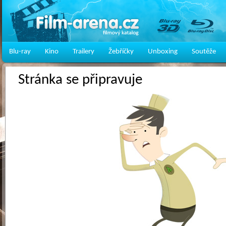
Blu-ray
Kino
Trailery
Žebříčky
Unboxing
Soutěže
Stránka se připravuje