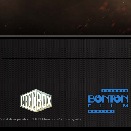
V databázi je celkem 1.871 filmů a 2.267 Blu-ray edic.