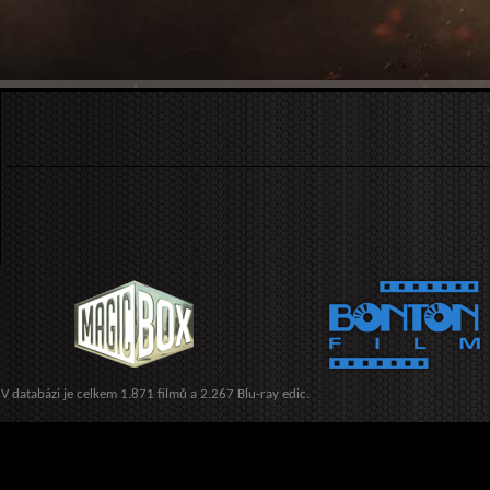
V databázi je celkem 1.871 filmů a 2.267 Blu-ray edic.