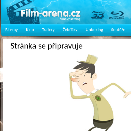
Blu-ray
Kino
Trailery
Žebříčky
Unboxing
Soutěže
Stránka se připravuje