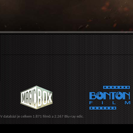
V databázi je celkem 1.871 filmů a 2.267 Blu-ray edic.