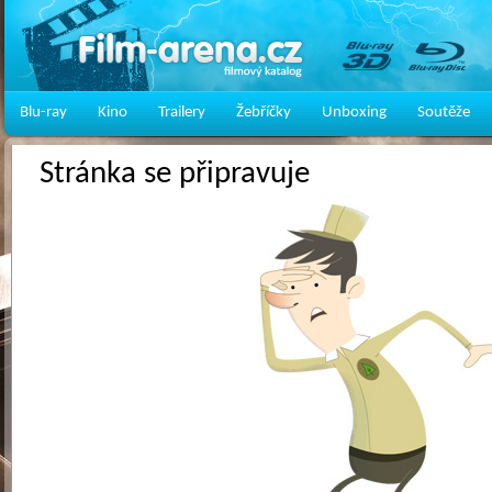
Blu-ray
Kino
Trailery
Žebříčky
Unboxing
Soutěže
Stránka se připravuje