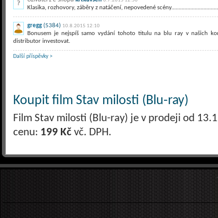
6.7.2015 12:56
Klasika, rozhovory, záběry z natáčení, nepovedené scény...................................
gregg
(5384)
10.8.2015 12:10
Bonusem je nejspíš samo vydání tohoto titulu na blu ray v našich kon
distributor investovat.
Další příspěvky >
Koupit film Stav milosti (Blu-ray)
Film Stav milosti (Blu-ray) je v prodeji od 1
cenu:
199 Kč
vč. DPH.