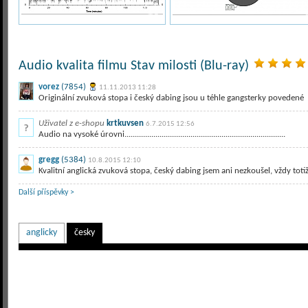
Audio kvalita filmu Stav milosti (Blu-ray)
vorez
(7854)
11.11.2013 11:28
Originální zvuková stopa i český dabing jsou u téhle gangsterky povedené
Uživatel z e-shopu
krtkuvsen
6.7.2015 12:56
Audio na vysoké úrovni..............................................................................
gregg
(5384)
10.8.2015 12:10
Kvalitní anglická zvuková stopa, český dabing jsem ani nezkoušel, vždy t
Další příspěvky >
anglicky
česky