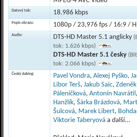
MPEG-4 AVC Video
Datový tok:
18.986 kbps
Popis obrazu:
1080p / 23,976 fps / 16:9 / Hi
Audio:
DTS-HD Master 5.1 anglicky
(
tok: 1.626 kbps)
DTS-HD Master 5.1 česky
(Bi
tok: 2.066 kbps)
Český dabing:
Pavel Vondra
,
Alexej Pyško
,
Ja
Libor Terš
,
Jakub Saic
,
Zdeněk
Páleníčková
,
Antonín Navrátil
Hanžlík
,
Šárka Brázdová
,
Mart
Šulcová
,
Marek Libert
,
Bohda
Viktorie Taberyová
a další...