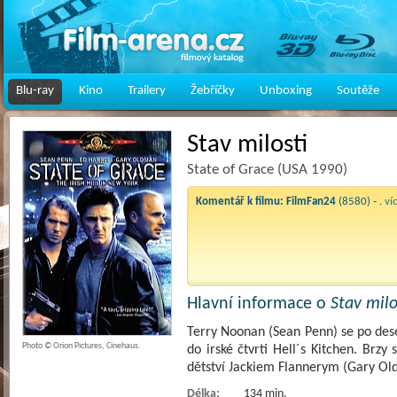
Blu-ray
Kino
Trailery
Žebříčky
Unboxing
Soutěže
Stav milosti
State of Grace (USA 1990)
Komentář k filmu:
FilmFan24
(8580)
- .
ví
Hlavní informace o
Stav milo
Terry Noonan (Sean Penn) se po des
Photo © Orion Pictures, Cinehaus.
do irské čtvrti Hell´s Kitchen. Br
dětství Jackiem Flannerym (Gary Ol
Délka:
134 min.