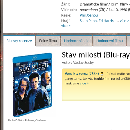
Žánr:
Dramatické filmy / Krimi filmy /
V kinech:
neuvedeno
(ČR) / 14.10.1990 
Režie:
Phil Joanou
Hrají:
Sean Penn
,
Ed Harris
,
...
více >
více >
Blu-ray recenze
Edice filmu
Hodnocení edic
Hodnocení filmu
Stav milosti (Blu-ray
Autor: Václav Suchý
Verdikt:
vorez
(7854)
- Pokud máte ra
gangsterky, tak vás tenhle film na bd určitě
nezklame
více >
Photo © Orion Pictures, Cinehaus.