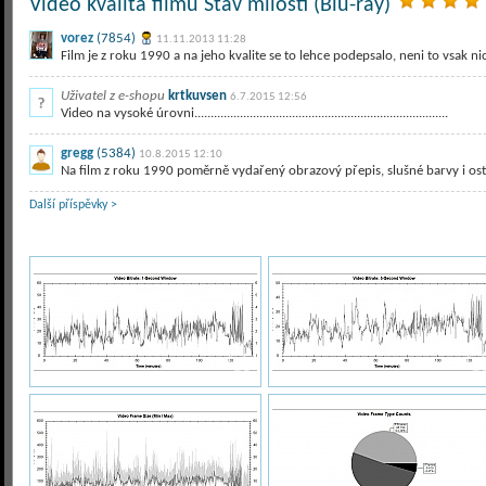
Video kvalita filmu Stav milosti (Blu-ray)
vorez
(7854)
11.11.2013 11:28
Film je z roku 1990 a na jeho kvalite se to lehce podepsalo, neni to vsak n
Uživatel z e-shopu
krtkuvsen
6.7.2015 12:56
Video na vysoké úrovni..............................................................................
gregg
(5384)
10.8.2015 12:10
Na film z roku 1990 poměrně vydařený obrazový přepis, slušné barvy i ost
Další příspěvky >