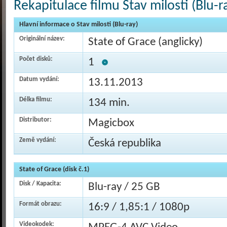
Rekapitulace filmu Stav milosti (Blu-r
Hlavní informace o Stav milosti (Blu-ray)
Originální název:
State of Grace (anglicky)
Počet disků:
1
Datum vydání:
13.11.2013
Délka filmu:
134 min.
Distributor:
Magicbox
Země vydání:
Česká republika
State of Grace (disk č.1)
Disk / Kapacita:
Blu-ray / 25 GB
Formát obrazu:
16:9 / 1,85:1 / 1080p
Videokodek: