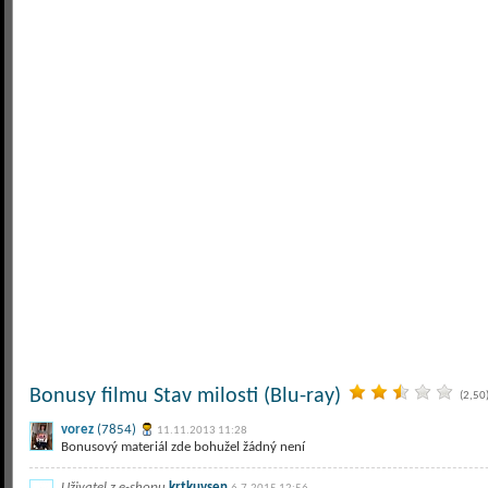
Bonusy filmu Stav milosti (Blu-ray)
(2,50
vorez
(7854)
11.11.2013 11:28
Bonusový materiál zde bohužel žádný není
Uživatel z e-shopu
krtkuvsen