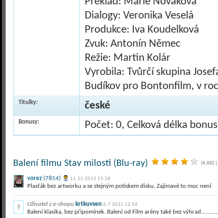
Překlad: Marie Nováková
Dialogy: Veronika Veselá
Produkce: Iva Koudelková
Zvuk: Antonín Němec
Režie: Martin Kolár
Vyrobila: Tvůrčí skupina Josef
Budíkov pro Bontonfilm, v ro
Titulky:
české
Bonusy:
Počet: 0, Celková délka bonu
Balení filmu Stav milosti (Blu-ray)
(4,00)
|
vorez
(7854)
11.11.2013 11:28
Plasťák bez artworku a se stejným potiskem disku. Zajímavé to moc není
Uživatel z e-shopu
krtkuvsen
6.7.2015 12:56
Balení klasika, bez připomínek. Balení od Film arény také bez výhrad..................