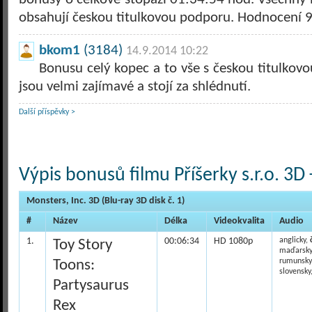
obsahují českou titulkovou podporu. Hodnocení 
bkom1
(3184)
14.9.2014 10:22
Bonusu celý kopec a to vše s českou titulkov
jsou velmi zajímavé a stojí za shlédnutí.
Další příspěvky >
Výpis bonusů filmu Příšerky s.r.o. 3D 
Monsters, Inc. 3D (Blu-ray 3D disk č. 1)
#
Název
Délka
Videokvalita
Audio
1.
00:06:34
HD 1080p
anglicky,
Toy Story
maďarsky
Toons:
rumunsky
slovensky
Partysaurus
Rex