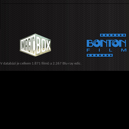
V databázi je celkem 1.871 filmů a 2.267 Blu-ray edic.