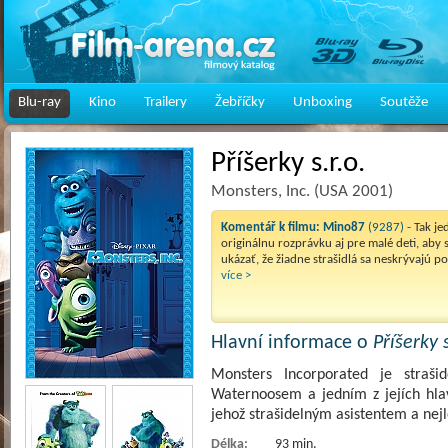
Blu-ray
Kino
Trailery
Žebříčky
Unboxing
Soutěže
Příšerky s.r.o.
Monsters, Inc. (USA 2001)
Komentář k filmu:
Mino87
(9287)
- Tak je
originálnu rozprávku aj pre malé deti, aby 
ukázať, že žiadne strašidlá sa neskrývajú p
více >
Hlavní informace o
Příšerky s
Monsters Incorporated je straš
Waternoosem a jedním z jejích hlavn
jehož strašidelným asistentem a ne
Délka:
93 min.