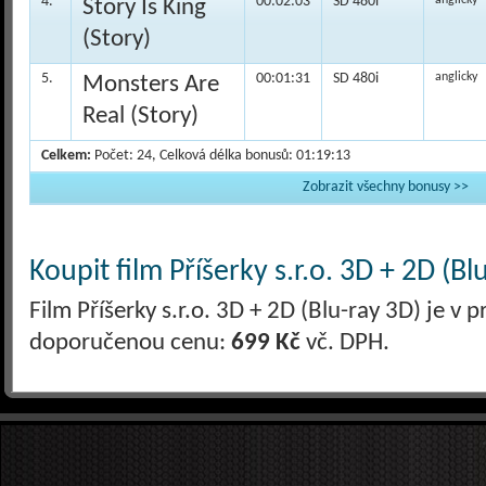
4.
00:02:03
SD 480i
anglicky
Story Is King
(Story)
5.
00:01:31
SD 480i
anglicky
Monsters Are
Real (Story)
Celkem:
Počet: 24, Celková délka bonusů: 01:19:13
Zobrazit všechny bonusy >>
Koupit film Příšerky s.r.o. 3D + 2D (Bl
Film Příšerky s.r.o. 3D + 2D (Blu-ray 3D) je v 
doporučenou cenu:
699 Kč
vč. DPH.