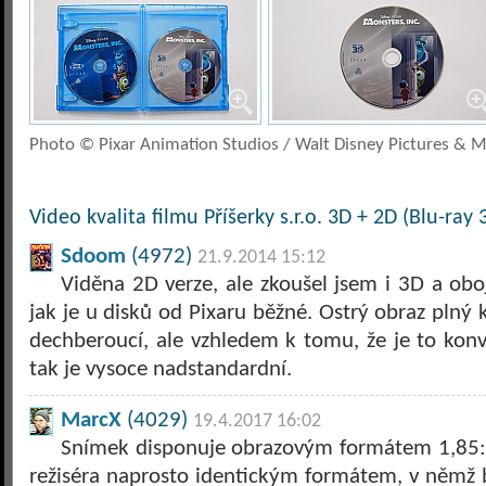
Photo © Pixar Animation Studios / Walt Disney Pictures & M
Video kvalita filmu Příšerky s.r.o. 3D + 2D (Blu-ray 
Sdoom
(4972)
21.9.2014 15:12
Viděna 2D verze, ale zkoušel jsem i 3D a oboj
jak je u disků od Pixaru běžné. Ostrý obraz plný 
dechberoucí, ale vzhledem k tomu, že je to kon
tak je vysoce nadstandardní.
MarcX
(4029)
19.4.2017 16:02
Snímek disponuje obrazovým formátem 1,85:1
režiséra naprosto identickým formátem, v němž 