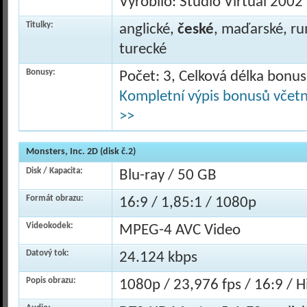
Vyrobilo: Studio Virtual 2002
Titulky:
anglické,
české
, maďarské, ru
turecké
Bonusy:
Počet: 3, Celková délka bonu
Kompletní výpis bonusů včetně
>>
Monsters, Inc. 2D (disk č.2)
Disk / Kapacita:
Blu-ray / 50 GB
Formát obrazu:
16:9 / 1,85:1 / 1080p
Videokodek:
MPEG-4 AVC Video
Datový tok:
24.124 kbps
Popis obrazu:
1080p / 23,976 fps / 16:9 / Hi