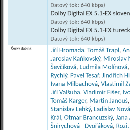
Datový tok: 640 kbps)
Dolby Digital EX 5.1-EX slove
Datový tok: 640 kbps)
Dolby Digital EX 5.1-EX turec
Datový tok: 640 kbps)
Český dabing:
Jiří Hromada
,
Tomáš Trapl
,
An
Jaroslav Kaňkovský
,
Miroslav
Ševčíková
,
Ludmila Molínová
Rychlý
,
Pavel Tesař
,
Jindřich H
Ivana Milbachová
,
Vlastimil Z
Jiří Valšuba
,
Vladimír Fišer
,
Iv
Tomáš Karger
,
Martin Janouš
Stanislav Lehký
,
Ladislav Nov
Král
,
Otmar Brancuzský
,
Jana
Šnirychová - Dvořáková
,
Rozi