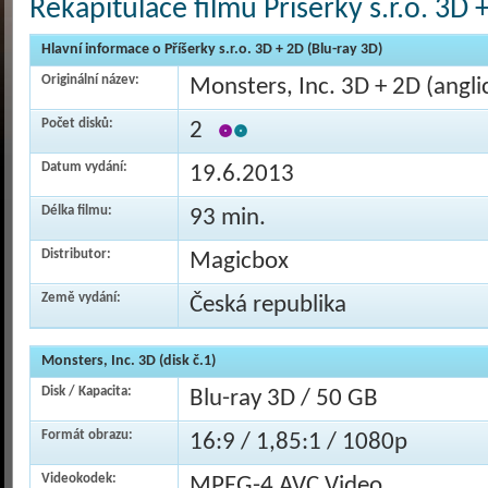
Rekapitulace filmu Příšerky s.r.o. 3D 
Hlavní informace o Příšerky s.r.o. 3D + 2D (Blu-ray 3D)
Originální název:
Monsters, Inc. 3D + 2D (angli
Počet disků:
2
Datum vydání:
19.6.2013
Délka filmu:
93 min.
Distributor:
Magicbox
Země vydání:
Česká republika
Monsters, Inc. 3D (disk č.1)
Disk / Kapacita:
Blu-ray 3D / 50 GB
Formát obrazu:
16:9 / 1,85:1 / 1080p
Videokodek:
MPEG-4 AVC Video