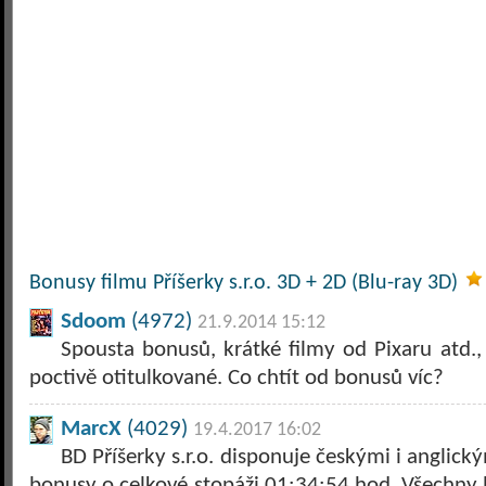
Bonusy filmu Příšerky s.r.o. 3D + 2D (Blu-ray 3D)
Sdoom
(4972)
21.9.2014 15:12
Spousta bonusů, krátké filmy od Pixaru atd., 
poctivě otitulkované. Co chtít od bonusů víc?
MarcX
(4029)
19.4.2017 16:02
BD Příšerky s.r.o. disponuje českými i anglický
bonusy o celkové stopáži 01:34:54 hod. Všechny b