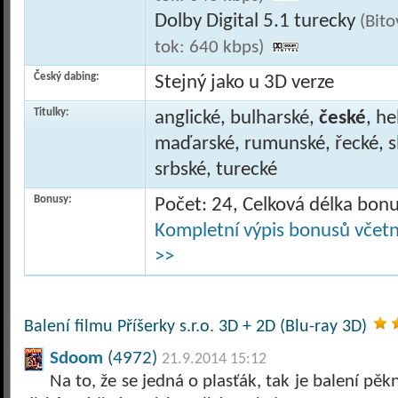
Dolby Digital 5.1 turecky
(Bit
tok: 640 kbps)
Český dabing:
Stejný jako u 3D verze
Titulky:
anglické, bulharské,
české
, h
maďarské, rumunské, řecké, sl
srbské, turecké
Bonusy:
Počet: 24, Celková délka bon
Kompletní výpis bonusů včetně
>>
Balení filmu Příšerky s.r.o. 3D + 2D (Blu-ray 3D)
Sdoom
(4972)
21.9.2014 15:12
Na to, že se jedná o plasťák, tak je balení pě