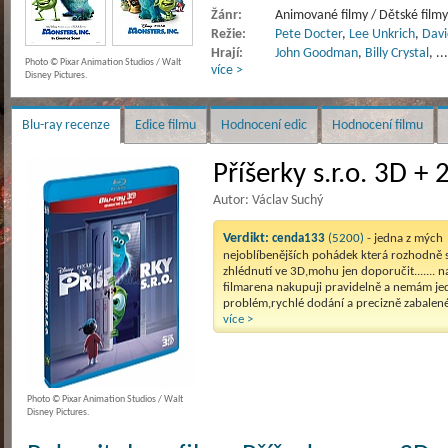
Žánr:
Animované filmy / Dětské film
Režie:
Pete Docter
,
Lee Unkrich
,
Davi
Hrají:
John Goodman
,
Billy Crystal
,
..
Photo © Pixar Animation Studios / Walt
více >
Disney Pictures.
Blu-ray recenze
Edice filmu
Hodnocení edic
Hodnocení filmu
Příšerky s.r.o. 3D + 
Autor: Václav Suchý
Verdikt:
cenda133
(5200)
- jedna z mých
nejoblíbenějších pohádek která rozhodně s
zhlédnutí ve 3D,mohu jen doporučit....... n
filmarena nakupuji pravidelně a nemám je
problém,rychlé dodání a precizně zabalené
více >
Photo © Pixar Animation Studios / Walt
Disney Pictures.