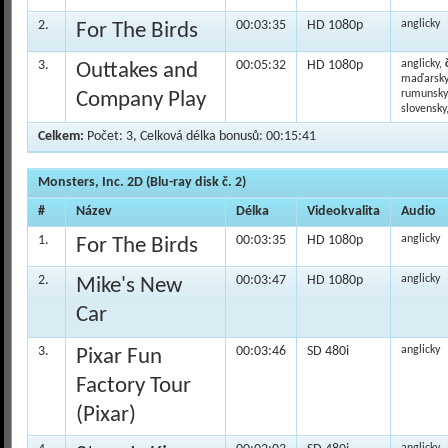
2.
00:03:35
HD 1080p
anglicky
For The Birds
3.
00:05:32
HD 1080p
anglicky,
Outtakes and
maďarsky
Company Play
rumunsky
slovensky
Celkem:
Počet: 3, Celková délka bonusů: 00:15:41
Monsters, Inc. 2D (Blu-ray disk č. 2)
#
Název
Délka
Videokvalita
Audio
1.
00:03:35
HD 1080p
anglicky
For The Birds
2.
00:03:47
HD 1080p
anglicky
Mike's New
Car
3.
00:03:46
SD 480i
anglicky
Pixar Fun
Factory Tour
(Pixar)