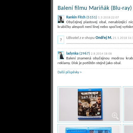
Balení filmu Mariňák (Blu-ray)
Rankin Fitch
(5151)
1.3.2018 22:07
Obyčejnej plastovej obal, nenabízející 
krabičky alespoň neni línej nebo spořivej vytisk
Uživatel z e-shopu
Ondřej M.
21.1.2018 16:
...........................................................................
ladynka
(2967)
2.8.2014 18:08
Balení znamená obyčejnou modrou krabič
reklamy. Disk je potištěn stejně jako obal.
Další příspěvky >