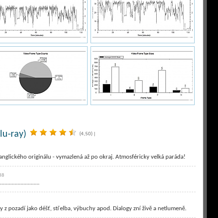
lu-ray)
(4,50)
|
anglického originálu - vymazlená až po okraj. Atmosféricky velká paráda!
38
...........................
z pozadí jako déšť, střelba, výbuchy apod. Dialogy zní živě a netlumeně.