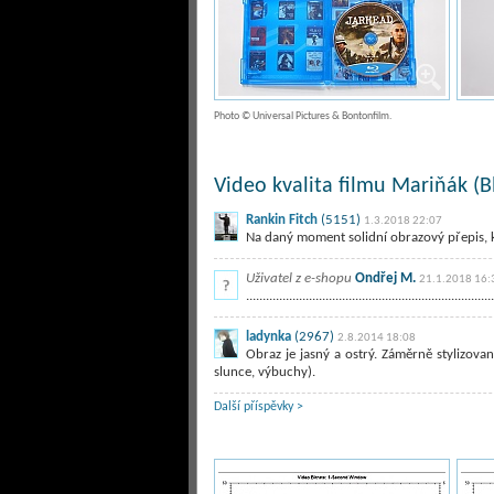
Photo © Universal Pictures & Bontonfilm.
Video kvalita filmu Mariňák (B
Rankin Fitch
(5151)
1.3.2018 22:07
Na daný moment solidní obrazový přepis, kt
Uživatel z e-shopu
Ondřej M.
21.1.2018 16:
...........................................................................
ladynka
(2967)
2.8.2014 18:08
Obraz je jasný a ostrý. Záměrně stylizov
slunce, výbuchy).
Další příspěvky >