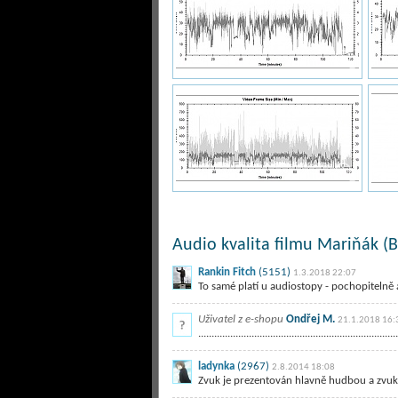
Audio kvalita filmu Mariňák (B
Rankin Fitch
(5151)
1.3.2018 22:07
To samé platí u audiostopy - pochopitelně 
Uživatel z e-shopu
Ondřej M.
21.1.2018 16:
...........................................................................
ladynka
(2967)
2.8.2014 18:08
Zvuk je prezentován hlavně hudbou a zvuky 