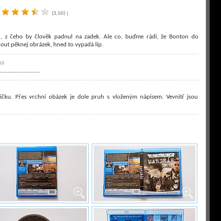
(3,50)
|
nic, z čeho by člověk padnul na zadek. Ale co, buďme rádi, že Bonton do
nout pěknej obrázek, hned to vypadá líp.
38
...........................
ku. Přes vrchní obázek je dole pruh s vloženým nápisem. Vevnitř jsou