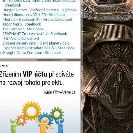
Smrtonosná past: Opět v akci (Extended Cut)
- Steelbook
Hunger Games: Vražedná pomsta - Digibook
Hodný dinosaurus 3D + 2D - Steelbook
Méďa 2 - Steelbook (FilmArena Collection)
Tábor tygrů - Steelbook
The Gambler - Steelbook
REVENANT Zmrtvýchvstání - Steelbook
(FilmArena Collection)
Zrození planety opic + Úsvit planety opic
Expendables: Postradatelní 1 & 2 Steelbook
.
Straight Outta Compton - Steelbook