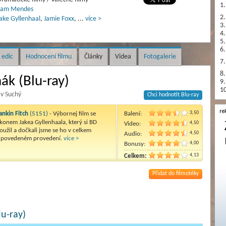
1.
Sam Mendes
2.
ake Gyllenhaal
,
Jamie Foxx
,
...
více >
3.
4.
5.
6.
 edic
Hodnocení filmu
Články
Videa
Fotogalerie
7.
8.
ák (Blu-ray)
9.
10
av Suchý
Chci hodnotit Blu-ray
3,50
ankin Fitch
(5151)
- Výbornej film se
Balení:
konem Jakea Gyllenhaala, který si BD
4,50
Video:
oužil a dočkali jsme se ho v celkem
4,50
Audio:
 povedeném provedení.
více >
4,00
Bonusy:
4,13
Celkem:
Přidat do filmotéky
u-ray)