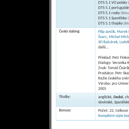
DTS 5.1 VO polsky
DTS 5.1 portugals
DTS 5.1 rusky
(Bito
DTS 5.1 španělsky
(
DTS 5.1 thajsky
(Bi
Český dabing:
Filip Jančík
,
Marek 
Švarc
,
Michal Mich
Jiří Balcárek
,
Ludvík
další...
Překlad: Petr Finko
Dialogy: Veronika 
Zvuk: Tomáš Čisári
Produkce: Petr Ska
Režie českého zně
Výroba: pro Univers
2005
Titulky:
anglické,
české
, c
slovinské, španělsk
Bonusy:
Počet: 22, Celková
Kompletní výpis bon