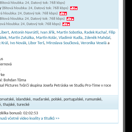
(Bitová hloubka: 24, Datový tok: 768 kbps)
ky
(Bitová hloubka: 24, Datový tok: 768 kbps)
vá hloubka: 24, Datový tok: 768 kbps)
Bitová hloubka: 24, Datový tok: 768 kbps)
tová hloubka: 24, Datový tok: 768 kbps)
Libert
,
Antonín Navrátil
,
Ivan Jiřík
,
Martin Sobotka
,
Radek Kuchař
,
Filip
álek
,
Martin Zahálka
,
Martin Kolár
,
Vladimír Kudla
,
Zdeněk Mahdal
,
 Král
,
Ivo Novák
,
Libor Terš
,
Miroslava Součková
,
Veronika Veselá
a
us
Kernová
k
rke
ní: Bohdan Tůma
al Pictures Tvůrčí skupina Josefa Petráska ve Studiu Pro-Time v roce
horvatské, islandské, maďarské, polské, portugalské, rumunské,
é, thajské, turecké
 délka bonusů: 02:02:53
usů včetně video kvality a titulků >>