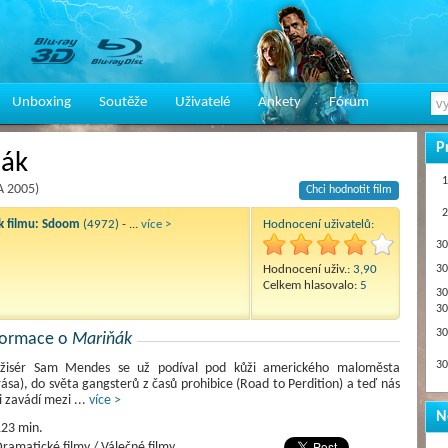
Unboxing
Soutěže
Uživatelé
Ankety
Fórum
P
ák
1
A 2005)
Chci hodnotit film
2
 filmu:
Sdoom
(4972)
- ...
více >
Hodnocení uživatelů:
30
Hodnocení uživ.:
3,90
30
Celkem hlasovalo:
5
30
30
30
nformace o
Mariňák
30
ežisér Sam Mendes se už podíval pod kůži amerického maloměsta
ása), do světa gangsterů z časů prohibice (Road to Perdition) a teď nás
i zavádí mezi
...
více >
N
23 min.
ramatické filmy / Válečné filmy