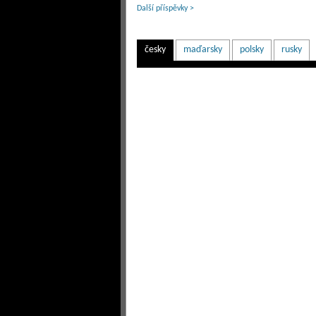
Další příspěvky >
česky
maďarsky
polsky
rusky