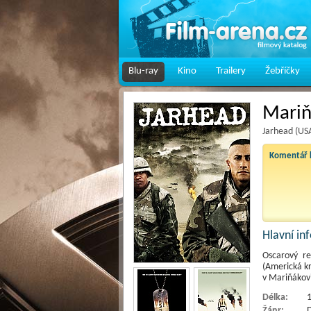
Blu-ray
Kino
Trailery
Žebříčky
Mariň
Jarhead (US
Komentář k
Hlavní i
Oscarový r
(Americká kr
v Mariňákov
Délka:
1
Žánr:
D