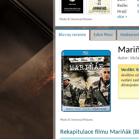
Režie:
Hrají:
J
více >
Photo © Universal Pictures.
Blu-ray recenze
Edice filmu
Hodnocení
Mariň
Autor: Václ
Verdikt:
R
skvělým vý
vydání zasl
důstojném
Photo © Universal Pictures.
Rekapitulace filmu Mariňák (Bl