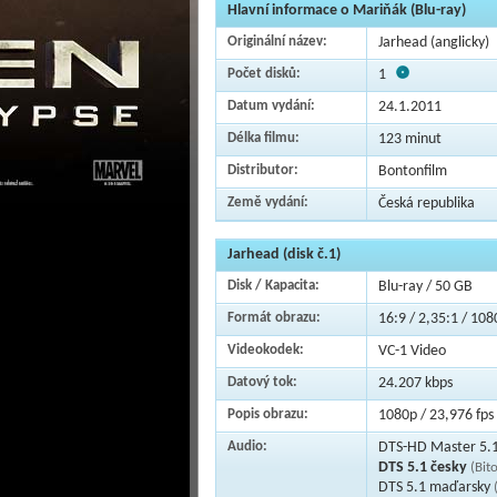
Hlavní informace o Mariňák (Blu-ray)
Originální název:
Jarhead (anglicky)
Počet disků:
1
Datum vydání:
24.1.2011
Délka filmu:
123 minut
Distributor:
Bontonfilm
Země vydání:
Česká republika
Jarhead (disk č.1)
Disk / Kapacita:
Blu-ray / 50 GB
Formát obrazu:
16:9 / 2,35:1 / 108
Videokodek:
VC-1 Video
Datový tok:
24.207 kbps
Popis obrazu:
1080p / 23,976 fps 
Audio:
DTS-HD Master 5.1
DTS 5.1 česky
(Bit
DTS 5.1 maďarsky