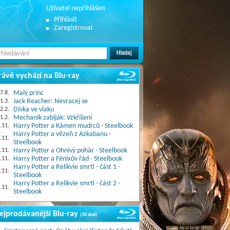
Uživatel nepřihlášen
Přihlásit
Zaregistrovat
rávě vychází na Blu-ray
7.8.
Malý princ
1.3.
Jack Reacher: Nevracej se
2.2.
Dívka ve vlaku
1.2.
Mechanik zabiják: Vzkříšení
.11.
Harry Potter a Kámen mudrců - Steelbook
Harry Potter a vězeň z Azkabanu -
.11.
Steelbook
.11.
Harry Potter a Ohnivý pohár - Steelbook
.11.
Harry Potter a Fénixův řád - Steelbook
Harry Potter a Relikvie smrti - část 1 -
.11.
Steelbook
Harry Potter a Relikvie smrti - část 2 -
.11.
Steelbook
ejprodávanější Blu-ray
(30 dnů)