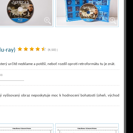
lu-ray)
(4,50)
|
erý určitě nezklame a potěší, neboť rozdíl oproti retroformátu tu je znát.
38
...........................
aný vyšisovaný obraz neposkytuje moc k hodnocení bohatosti (oheň, východ