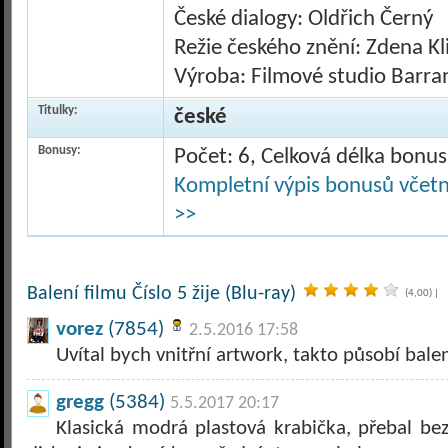
České dialogy: Oldřich Černý
Režie českého znění: Zdena K
Výroba: Filmové studio Barr
Titulky:
české
Bonusy:
Počet: 6, Celková délka bonu
Kompletní výpis bonusů včetně
>>
Balení filmu Číslo 5 žije (Blu-ray)
(4,00)
|
vorez
(7854)
2.5.2016 17:58
Uvítal bych vnitřní artwork, takto působí bale
gregg
(5384)
5.5.2017 20:17
Klasická modrá plastová krabička, přebal bez