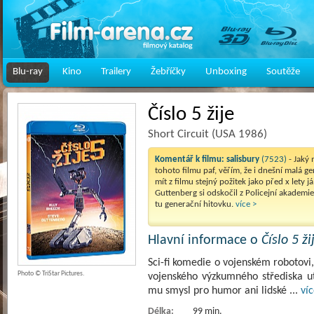
Blu-ray
Kino
Trailery
Žebříčky
Unboxing
Soutěže
Číslo 5 žije
Short Circuit (USA 1986)
Komentář k filmu:
salisbury
(7523)
- Jaký 
tohoto filmu paf, věřím, že i dnešní malá 
mít z filmu stejný požitek jako před x lety já
Guttenberg si odskočil z Policejní akademi
tu generační hitovku.
více >
Hlavní informace o
Číslo 5 ži
Sci-fi komedie o vojenském robotovi,
Photo © TriStar Pictures.
vojenského výzkumného střediska ut
mu smysl pro humor ani lidské
...
víc
Délka:
99 min.