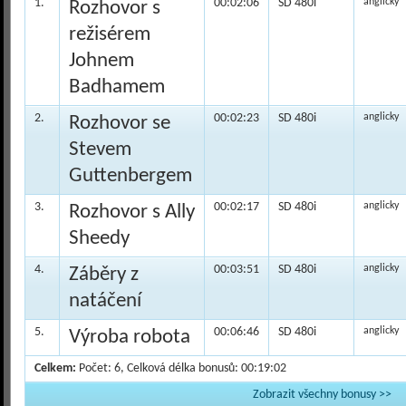
1.
00:02:06
SD 480i
anglicky
Rozhovor s
režisérem
Johnem
Badhamem
2.
00:02:23
SD 480i
anglicky
Rozhovor se
Stevem
Guttenbergem
3.
00:02:17
SD 480i
anglicky
Rozhovor s Ally
Sheedy
4.
00:03:51
SD 480i
anglicky
Záběry z
natáčení
5.
00:06:46
SD 480i
anglicky
Výroba robota
Celkem:
Počet: 6, Celková délka bonusů: 00:19:02
Zobrazit všechny bonusy >>