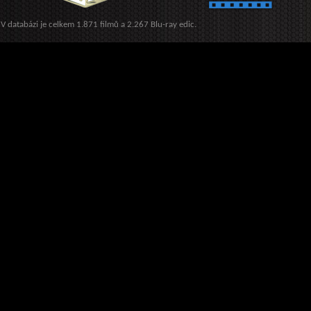
V databázi je celkem 1.871 filmů a 2.267 Blu-ray edic.