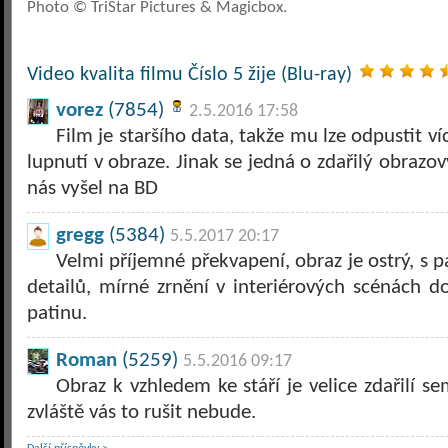
Photo © TriStar Pictures & Magicbox.
Video kvalita filmu Číslo 5 žije (Blu-ray)
vorez
(7854)
2.5.2016 17:58
Film je staršího data, takže mu lze odpustit v
lupnutí v obraze. Jinak se jedná o zdařilý obrazov
nás vyšel na BD
gregg
(5384)
5.5.2017 20:17
Velmi příjemné překvapení, obraz je ostrý, s 
detailů, mírné zrnění v interiérových scénách 
patinu.
Roman
(5259)
5.5.2016 09:17
Obraz k vzhledem ke stáří je velice zdařilí s
zvláště vás to rušit nebude.