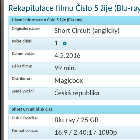
Rekapitulace filmu Číslo 5 žije (Blu-ra
Hlavní informace o Číslo 5 žije (Blu-ray)
Originální název:
Short Circuit (anglicky)
Počet disků:
1
Datum vydání:
4.5.2016
Délka filmu:
99 min.
Distributor:
Magicbox
Země vydání:
Česká republika
Short Circuit (disk č.1)
Disk / Kapacita:
Blu-ray / 25 GB
Formát obrazu:
16:9 / 2,40:1 / 1080p