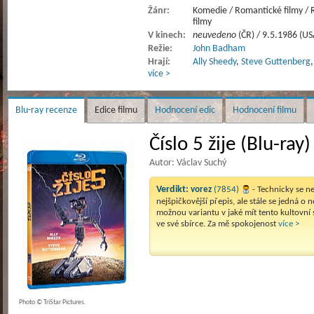
Žánr:
Komedie / Romantické filmy / Ro
filmy
V kinech:
neuvedeno
(ČR) / 9.5.1986 (US
Režie:
John Badham
Hrají:
Ally Sheedy
,
Steve Guttenberg
více >
Blu-ray recenze
Edice filmu
Hodnocení edic
Hodnocení filmu
Číslo 5 žije (Blu-ray)
Autor: Václav Suchý
Verdikt:
vorez
(7854)
- Technicky se n
nejšpičkovější přepis, ale stále se jedná o n
možnou variantu v jaké mít tento kultovní
ve své sbírce. Za mě spokojenost
více >
Photo © TriStar Pictures.