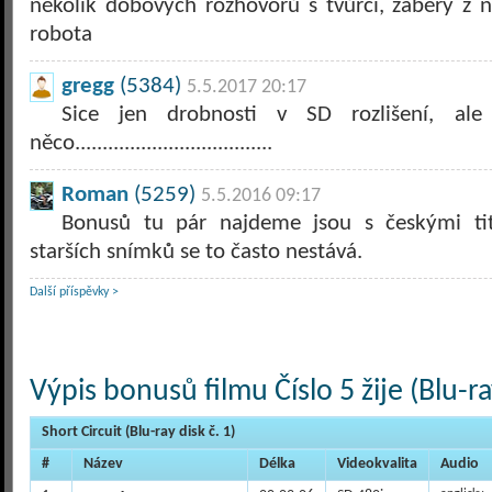
několik dobových rozhovorů s tvůrci, záběry z 
robota
gregg
(5384)
5.5.2017 20:17
Sice jen drobnosti v SD rozlišení, ale
něco....................................
Roman
(5259)
5.5.2016 09:17
Bonusů tu pár najdeme jsou s českými tit
starších snímků se to často nestává.
Další příspěvky >
Výpis bonusů filmu Číslo 5 žije (Blu-ra
Short Circuit (Blu-ray disk č. 1)
#
Název
Délka
Videokvalita
Audio