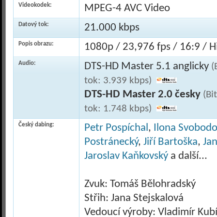
Videokodek:
MPEG-4 AVC Video
Datový tok:
21.000 kbps
Popis obrazu:
1080p / 23,976 fps / 16:9 / Hi
Audio:
DTS-HD Master 5.1 anglicky
(
tok: 3.939 kbps)
DTS-HD Master 2.0 česky
(Bi
tok: 1.748 kbps)
Český dabing:
Petr Pospíchal
,
Ilona Svobod
Postránecký
,
Jiří Bartoška
,
Jan
Jaroslav Kaňkovský
a další...
Zvuk: Tomáš Bělohradský
Střih: Jana Stejskalová
Vedoucí výroby: Vladimír Kub