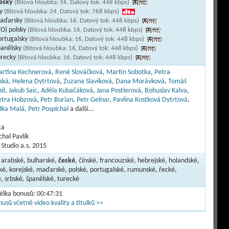
česky
(Bitová hloubka: 16, Datový tok: 448 kbps)
ky
(Bitová hloubka: 24, Datový tok: 768 kbps)
maďarsky
(Bitová hloubka: 16, Datový tok: 448 kbps)
VO) polsky
(Bitová hloubka: 16, Datový tok: 448 kbps)
ortugalsky
(Bitová hloubka: 16, Datový tok: 448 kbps)
panělsky
(Bitová hloubka: 16, Datový tok: 448 kbps)
urecky
(Bitová hloubka: 16, Datový tok: 448 kbps)
rtina Kechnerová
,
René Slováčková
,
Martin Sobotka
,
Petra
ská
,
Helena Dytrtová
,
Zuzana Slavíková
,
Dana Morávková
,
Tomáš
il
,
Jakub Saic
,
Adéla Kubačáková
,
Jana Postlerová
,
Bohuslav Kalva
,
etra Hobzová
,
Petr Burian
,
Petr Gelnar
,
Pavlína Kostková Dytrtová
,
dka Malá
,
Petr Pospíchal
a další...
ca
chal Pavlík
Studio a.s. 2015
, arabské, bulharské,
české
, čínské, francouzské, hebrejské, holandské,
ské, korejské, maďarské, polské, portugalské, rumunské, řecké,
é, srbské, španělské, turecké
délka bonusů: 00:47:31
usů včetně video kvality a titulků >>