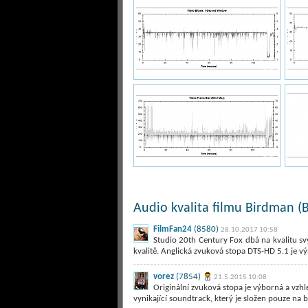
Audio kvalita filmu Birdman (B
FilmFan24
(8580)
28.10.2017 10:58
Studio 20th Century Fox dbá na kvalitu sv
kvalitě. Anglická zvuková stopa DTS-HD 5.1 je 
vorez
(7854)
21.5.2015 10:08
Originální zvuková stopa je výborná a vzhl
vynikající soundtrack, který je složen pouze na b