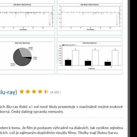
lu-ray)
(4,50)
|
ých Blu-ray disků a i své nové tituly prezentuje v maximálně možné zvukové
výborná. Český dabing opravdu nemusím.
edem k tomu, že film je postaven výhradně na dialozích, tak vynikne zejména
icích, což je zajímavým doplněním vizuálu filmu. Titulky mají žlutou barvu.