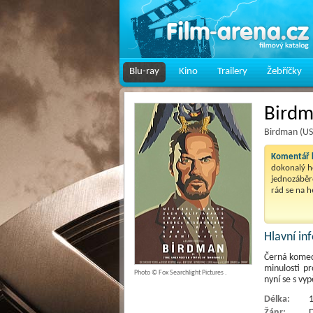
Blu-ray
Kino
Trailery
Žebříčky
Bird
Birdman (US
Komentář k
dokonalý he
jednozáběr
rád se na 
Hlavní i
Černá komedi
minulosti pr
Photo © Fox Searchlight Pictures .
nyní se s vyp
Délka:
1
Žánr:
D