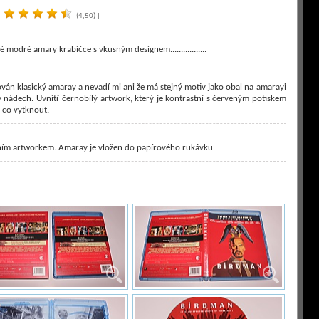
(4,50)
|
 modré amary krabičce s vkusným designem.................
hován klasický amaray a nevadí mi ani že má stejný motiv jako obal na amarayi
ý nádech. Uvnitř černobílý artwork, který je kontrastní s červeným potiskem
 co vytknout.
ním artworkem. Amaray je vložen do papírového rukávku.