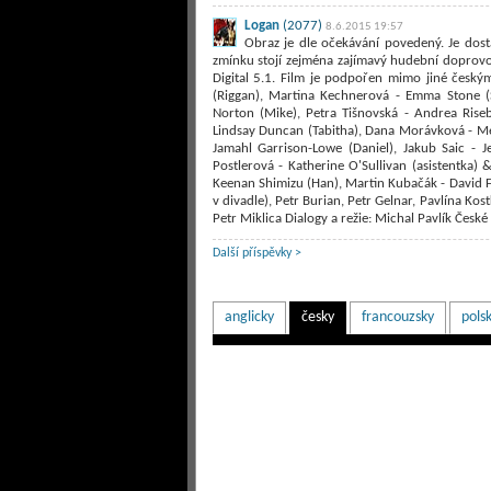
Logan
(2077)
8.6.2015 19:57
Obraz je dle očekávání povedený. Je dosta
zmínku stojí zejména zajímavý hudební doprovod
Digital 5.1. Film je podpořen mimo jiné českým
(Riggan), Martina Kechnerová - Emma Stone (
Norton (Mike), Petra Tišnovská - Andrea Riseb
Lindsay Duncan (Tabitha), Dana Morávková - Merr
Jamahl Garrison-Lowe (Daniel), Jakub Saic - 
Postlerová - Katherine O'Sullivan (asistentka) 
Keenan Shimizu (Han), Martin Kubačák - David F
v divadle), Petr Burian, Petr Gelnar, Pavlína Kos
Petr Miklica Dialogy a režie: Michal Pavlík České
Další příspěvky >
anglicky
česky
francouzsky
pols