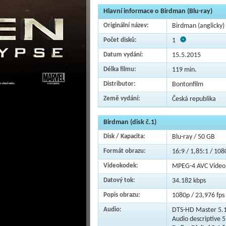
Hlavní informace o Birdman (Blu-ray)
Originální název:
Birdman (anglicky)
Počet disků:
1
Datum vydání:
15.5.2015
Délka filmu:
119 min.
Distributor:
Bontonfilm
Země vydání:
Česká republika
Birdman (disk č.1)
Disk / Kapacita:
Blu-ray / 50 GB
Formát obrazu:
16:9 / 1,85:1 / 108
Videokodek:
MPEG-4 AVC Video
Datový tok:
34.182 kbps
Popis obrazu:
1080p / 23,976 fps 
Audio:
DTS-HD Master 5.1
Audio descriptive 5