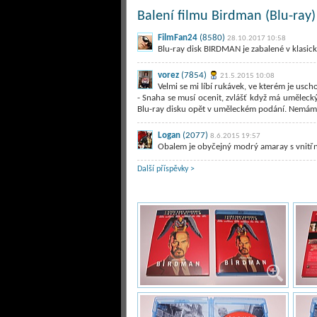
Balení filmu Birdman (Blu-ray)
FilmFan24
(8580)
28.10.2017 10:58
Blu-ray disk BIRDMAN je zabalené v klasické
vorez
(7854)
21.5.2015 10:08
Velmi se mi líbí rukávek, ve kterém je usc
- Snaha se musí ocenit, zvlášť když má uměleck
Blu-ray disku opět v uměleckém podání. Nemám
Logan
(2077)
8.6.2015 19:57
Obalem je obyčejný modrý amaray s vnitř
Další příspěvky >