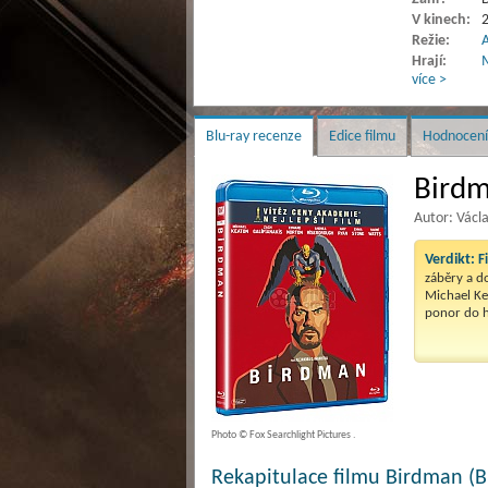
V kinech:
2
Režie:
A
Hrají:
M
více >
Blu-ray recenze
Edice filmu
Hodnocení
Birdm
Autor: Václ
Verdikt:
F
záběry a do
Michael Ke
ponor do h
Photo © Fox Searchlight Pictures .
Rekapitulace filmu Birdman (B