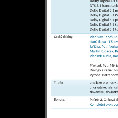
Dolby Digital 5.1 
DTS 5.1 francouzs
Dolby Digital 5.1 
Dolby Digital 5.1 (
Dolby Digital 5.1 p
Dolby Digital 5.1 š
Dolby Digital 5.1 t
Český dabing:
Vladislav Beneš
,
Ma
Hanžlíková - Tišnov
Juřička
,
Petr Neskus
Martin Kubačák
,
P
Vladimír Kudla
,
Ra
Překlad: Petr Mikli
Dialogy a režie: Mi
Výroba: Barrandov 
Titulky:
anglické pro nesly.
chorvatské, island
slovenské, slovinsk
Bonusy:
Počet: 3, Celková 
Kompletní výpis bon