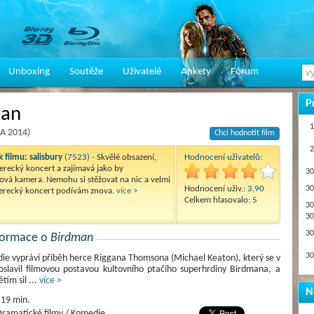
Unboxing
Soutěže
Uživatelé
Ankety
Fórum
P
man
1
A 2014)
Chci hodnotit film
2
 filmu:
salisbury
(7523)
- Skvělé obsazení,
Hodnocení uživatelů:
recký koncert a zajímavá jako by
30
ová kamera. Nemohu si stěžovat na nic a velmi
Hodnocení uživ.:
3,90
30
herecký koncert podívám znova.
více >
Celkem hlasovalo:
5
30
30
30
nformace o
Birdman
30
e vypráví příběh herce Riggana Thomsona (Michael Keaton), který se v
oslavil filmovou postavou kultovního ptačího superhrdiny Birdmana, a
ětím sil
...
více >
N
19 min.
ramatické filmy / Komedie