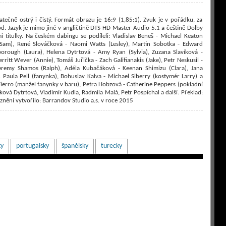
tečně ostrý i čistý. Formát obrazu je 16:9 (1,85:1). Zvuk je v pořádku, za
. Jazyk je mimo jiné v angličtině DTS-HD Master Audio 5.1 a češtině Dolby
i titulky. Na českém dabingu se podíleli: Vladislav Beneš - Michael Keaton
Sam), René Slováčková - Naomi Watts (Lesley), Martin Sobotka - Edward
orough (Laura), Helena Dytrtová - Amy Ryan (Sylvia), Zuzana Slavíková -
itt Wever (Annie), Tomáš Juřička - Zach Galifianakis (Jake), Petr Neskusil -
Jeremy Shamos (Ralph), Adéla Kubačáková - Keenan Shimizu (Clara), Jana
& Paula Pell (fanynka), Bohuslav Kalva - Michael Siberry (kostymér Larry) a
ierro (manžel fanynky v baru), Petra Hobzová - Catherine Peppers (pokladní
tková Dytrtová, Vladimír Kudla, Radmila Malá, Petr Pospíchal a další. Překlad:
 znění vytvořilo: Barrandov Studio a.s. v roce 2015
ky
portugalsky
španělsky
turecky