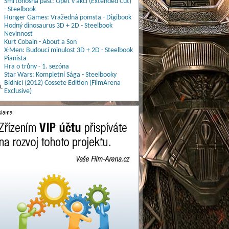
Smrtonosná past: Opět v akci (Extended Cut)
- Steelbook
Hunger Games: Vražedná pomsta - Digibook
Hodný dinosaurus 3D + 2D - Steelbook
Nevinnost
Kurt Cobain - About a Son
X-Men: Budoucí minulost 3D + 2D - Steelbook
Pianista
Hra o trůny - 1. sezóna
Star Wars: Kompletní Sága - Steelbooky
Bídníci (2012) Cossete Edition (FilmArena
.
Exclusive)