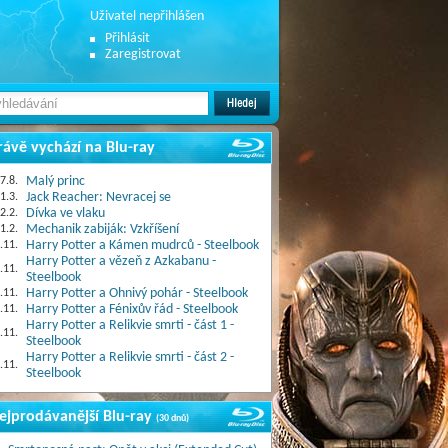
Uživatel nepřihlášen
Přihlásit
Zaregistrovat
rávě vychází na Blu-ray
7.8.
Malý princ
1.3.
Jack Reacher: Nevracej se
2.2.
Dívka ve vlaku
1.2.
Mechanik zabiják: Vzkříšení
.11.
Harry Potter a Kámen mudrců - Steelbook
Harry Potter a vězeň z Azkabanu -
.11.
Steelbook
.11.
Harry Potter a Ohnivý pohár - Steelbook
.11.
Harry Potter a Fénixův řád - Steelbook
Harry Potter a Relikvie smrti - část 1 -
.11.
Steelbook
Harry Potter a Relikvie smrti - část 2 -
.11.
Steelbook
ejprodávanější Blu-ray
(30 dnů)