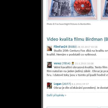
Photo © Fox Searchlight Pictures & Bontonfilm.
Video kvalita filmu Birdman (B
FilmFan24
(8580)
28.10.2017 10:58
Studio 20th Century Fox dbá na kvalitu sv
kvalitě. Nemám v podstatě co vytknout.
vorez
(7854)
21.5.2015 10:08
Velmi kavalitní obrazová kvalita. Tento fil
film natočen na jeden jediný záběr. Obraz je pr
hru. I datové toky jsou v tomto případě hodně 
Logan
(2077)
8.6.2015 19:57
Obraz je dle očekávání povedený. Je dostate
Další příspěvky >