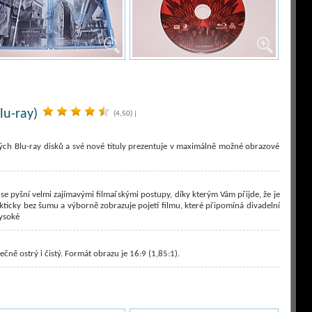
lu-ray)
(4,50)
|
ých Blu-ray disků a své nové tituly prezentuje v maximálně možné obrazové
m se pyšní velmi zajímavými filmařskými postupy, díky kterým Vám přijde, že je
akticky bez šumu a výborně zobrazuje pojetí filmu, které připomíná divadelní
vysoké
čně ostrý i čistý. Formát obrazu je 16:9 (1,85:1).