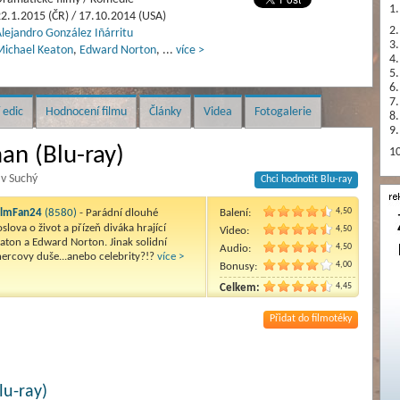
1.
2.1.2015 (ČR) / 17.10.2014 (USA)
2.
lejandro González Iñárritu
3.
ichael Keaton
,
Edward Norton
,
...
více >
4.
5.
6.
7.
 edic
Hodnocení filmu
Články
Videa
Fotogalerie
8.
9.
an (Blu-ray)
10
av Suchý
Chci hodnotit Blu-ray
4,50
ilmFan24
(8580)
- Parádní dlouhé
Balení:
slova o život a přízeň diváka hrající
4,50
Video:
aton a Edward Norton. Jinak solidní
4,50
Audio:
ercovy duše...anebo celebrity?!?
více >
4,00
Bonusy:
4,45
Celkem:
Přidat do filmotéky
lu-ray)