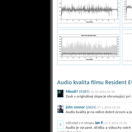
Audio kvalita filmu Resident E
Mino87
(9287)
26.10.2014 02:32
Zvuk v originálnej stope je ohromujúci pri 
john connor
(2625)
27.1.2016 14:13
Audio kvalita je na velice dobré úrovni a 
Uživatel z e-shopu
Jan P.
22.9.2016 19:34
Audio je výrazné, střelba a výbuchy ostré 