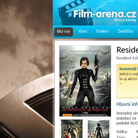
Blu-ray
Kino
Trailery
Žebříčky
Resid
Resident Evi
Komentář k
jedná o naj
to aj akčný
>
Hlavní i
Smrtelný vir
populaci na 
podobě ALIC
Délka:
9
Žánr:
A