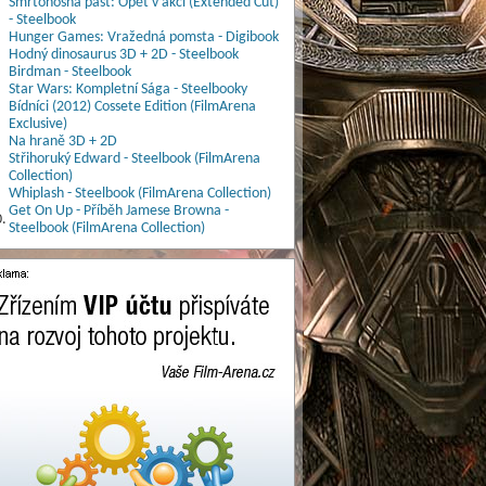
Smrtonosná past: Opět v akci (Extended Cut)
- Steelbook
Hunger Games: Vražedná pomsta - Digibook
Hodný dinosaurus 3D + 2D - Steelbook
Birdman - Steelbook
Star Wars: Kompletní Sága - Steelbooky
Bídníci (2012) Cossete Edition (FilmArena
Exclusive)
Na hraně 3D + 2D
Střihoruký Edward - Steelbook (FilmArena
Collection)
Whiplash - Steelbook (FilmArena Collection)
Get On Up - Příběh Jamese Browna -
.
Steelbook (FilmArena Collection)