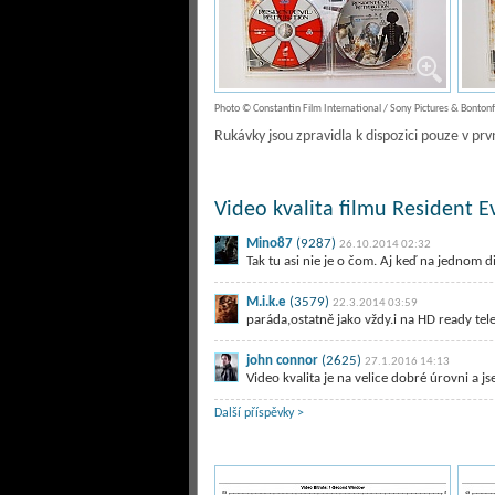
Photo © Constantin Film International / Sony Pictures & Bontonf
Rukávky jsou zpravidla k dispozici pouze v prv
Video kvalita filmu Resident E
Mino87
(9287)
26.10.2014 02:32
Tak tu asi nie je o čom. Aj keď na jednom di
M.i.k.e
(3579)
22.3.2014 03:59
paráda,ostatně jako vždy.i na HD ready telev
john connor
(2625)
27.1.2016 14:13
Video kvalita je na velice dobré úrovni a j
Další příspěvky >