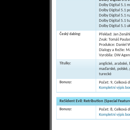
Dolby Digital 5.1 
Dolby Digital 5.1 p
Dolby Digital 5.1 r
Dolby Digital 5.1 t
Dolby Digital 5.1 u
Český dabing:
Překlad: Jan Zenáhl
Zvuk: Tomáš Paulas
Produkce: Daniel W
Dialogy a Režie: M
Vyrobila: DW Agent
Titulky:
anglické, arabské,
maďarské, polské, p
turecké
Bonusy:
Počet: 9, Celková 
Kompletní výpis bon
Re5ident Evil: Retribution (Special Feature
Bonusy:
Počet: 8, Celková 
Kompletní výpis bon