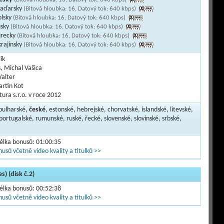
maďarsky
(Bitová hloubka: 16, Datový tok: 640 kbps)
olsky
(Bitová hloubka: 16, Datový tok: 640 kbps)
usky
(Bitová hloubka: 16, Datový tok: 640 kbps)
urecky
(Bitová hloubka: 16, Datový tok: 640 kbps)
krajinsky
(Bitová hloubka: 16, Datový tok: 640 kbps)
ík
, Michal Vašica
alter
artin Kot
ura s.r.o. v roce 2012
 bulharské,
české
, estonské, hebrejské, chorvatské, islandské, litevské,
ortugalské, rumunské, ruské, řecké, slovenské, slovinské, srbské,
délka bonusů: 01:00:35
usů včetně video kvality a titulků >>
s) (disk č.2)
délka bonusů: 00:52:38
usů včetně video kvality a titulků >>