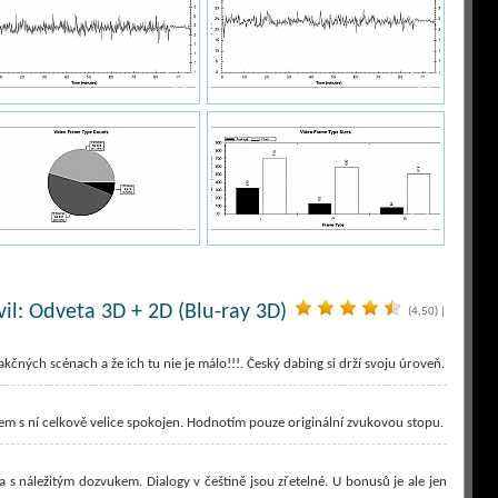
vil: Odveta 3D + 2D (Blu-ray 3D)
(4,50)
|
akčných scénach a že ich tu nie je málo!!!. Český dabing si drží svoju úroveň.
jsem s ní celkově velice spokojen. Hodnotím pouze originální zvukovou stopu.
a s náležitým dozvukem. Dialogy v češtině jsou zřetelné. U bonusů je ale jen