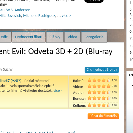
1.
ilmy
aul W.S. Anderson
2.
3.
illa Jovovich
,
Michelle Rodriguez
,
...
více >
4.
5.
6.
 edic
Hodnocení filmu
Články
Videa
Fotogalerie
7.
8.
ent Evil: Odveta 3D + 2D (Blu-ray
9.
10
av Suchý
Chci hodnotit Blu-ray
4,50
ino87
(9287)
- Pokiaľ máte radi
Balení:
 akciu, veľa spomalovačiek a epické
5,00
Video:
k tento film má všetkého dostatok.
více >
4,50
Audio:
4,50
Bonusy:
4,60
Celkem:
Přidat do filmotéky