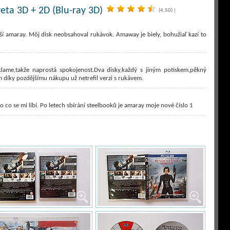
veta 3D + 2D (Blu-ray 3D)
(4,50)
|
ší amaray. Môj disk neobsahoval rukávok. Amaway je biely, bohužiaľ kazí to
ame,takže naprostá spokojenost.Dva disky,každý s jiným potiskem,pěkný
em díky pozdějšímu nákupu už netrefil verzi s rukávem.
to co se mi líbí. Po letech sbírání steelbooků je amaray moje nové číslo 1