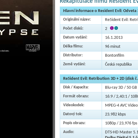
Rekapitulace filmu Resident Ev
Hlavní informace o Resident Evil: Odveta 
Originální název:
Re5ident Evil: Retr
Počet disků:
2
Datum vydání:
16.1.2013
Délka filmu:
96 minut
Distributor:
Bontonfilm
Země vydání:
Česká republika
Re5ident Evil: Retribution 3D + 2D (disk č.
Disk / Kapacita:
Blu-ray 3D / 50 GB
Formát obrazu:
16:9 / 2,40:1 / 108
Videokodek:
MPEG-4 AVC Video
Datový tok:
23.982 kbps
Popis obrazu:
1080p / 23,976 fps
Audio:
DTS-HD Master 5.1
Dolby Digital 5.1 