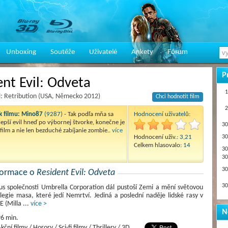
Unboxing
Soutěže
Uživatelé
Ankety
Fórum
P
ent Evil: Odveta
1
l: Retribution (USA, Německo 2012)
Chci hodnotit film
2
 filmu:
Mino87
(9287)
- Tak podľa mňa sa
Hodnocení uživatelů:
lepší evil hneď po výbornej štvorke, konečne je
30
 film a nie len bezduché zabíjanie zombie..
více
Hodnocení uživ.:
3,21
30
Celkem hlasovalo:
14
30
30
30
nformace o
Resident Evil: Odveta
30
us společnosti Umbrella Corporation dál pustoší Zemi a mění světovou
legie masa, které jedí Nemrtví. Jediná a poslední naděje lidské rasy v
E (Milla
...
více >
N
6 min.
kční filmy / Horory / Sci-fi filmy / Thrillery / 3D