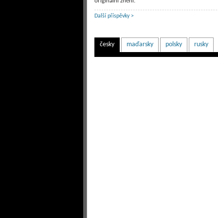
originální znění.
Další příspěvky >
česky
maďarsky
polsky
rusky