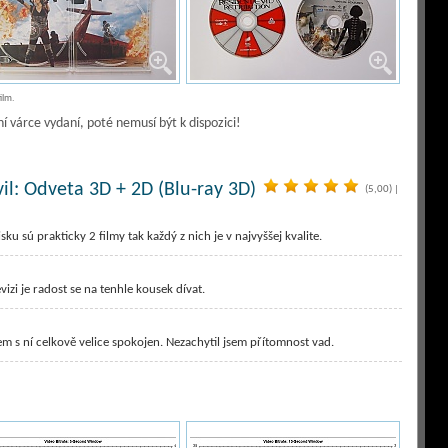
ilm.
ní várce vydaní, poté nemusí být k dispozici!
vil: Odveta 3D + 2D (Blu-ray 3D)
(5,00)
|
sku sú prakticky 2 filmy tak každý z nich je v najvyššej kvalite.
izi je radost se na tenhle kousek dívat.
sem s ní celkově velice spokojen. Nezachytil jsem přítomnost vad.