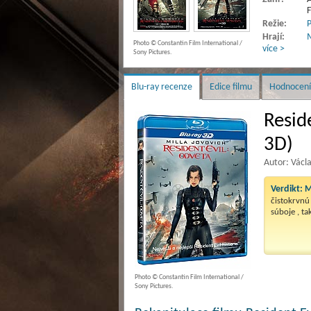
F
Režie:
P
Hrají:
M
Photo © Constantin Film International /
více >
Sony Pictures.
Blu-ray recenze
Edice filmu
Hodnocení
Resid
3D)
Autor: Václ
Verdikt:
M
čistokrvnú
súboje , ta
Photo © Constantin Film International /
Sony Pictures.