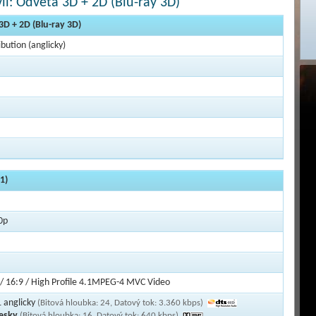
il: Odveta 3D + 2D (Blu-ray 3D)
3D + 2D (Blu-ray 3D)
ibution (anglicky)
1)
0p
 / 16:9 / High Profile 4.1MPEG-4 MVC Video
 anglicky
(Bitová hloubka: 24, Datový tok: 3.360 kbps)
česky
(Bitová hloubka: 16, Datový tok: 640 kbps)