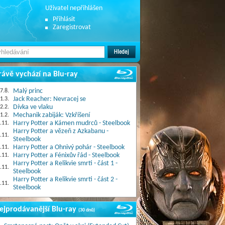
Uživatel nepřihlášen
Přihlásit
Zaregistrovat
rávě vychází na Blu-ray
7.8.
Malý princ
1.3.
Jack Reacher: Nevracej se
2.2.
Dívka ve vlaku
1.2.
Mechanik zabiják: Vzkříšení
.11.
Harry Potter a Kámen mudrců - Steelbook
Harry Potter a vězeň z Azkabanu -
.11.
Steelbook
.11.
Harry Potter a Ohnivý pohár - Steelbook
.11.
Harry Potter a Fénixův řád - Steelbook
Harry Potter a Relikvie smrti - část 1 -
.11.
Steelbook
Harry Potter a Relikvie smrti - část 2 -
.11.
Steelbook
ejprodávanější Blu-ray
(30 dnů)