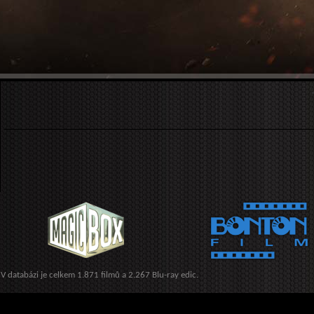
V databázi je celkem 1.871 filmů a 2.267 Blu-ray edic.