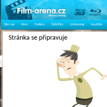
Blu-ray
Kino
Trailery
Žebříčky
Unboxing
Soutěže
Stránka se připravuje