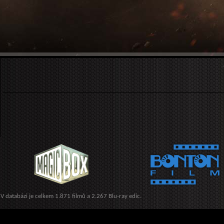
V databázi je celkem 1.871 filmů a 2.267 Blu-ray edic.