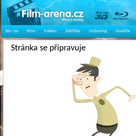
Blu-ray
Kino
Trailery
Žebříčky
Unboxing
Soutěže
Stránka se připravuje