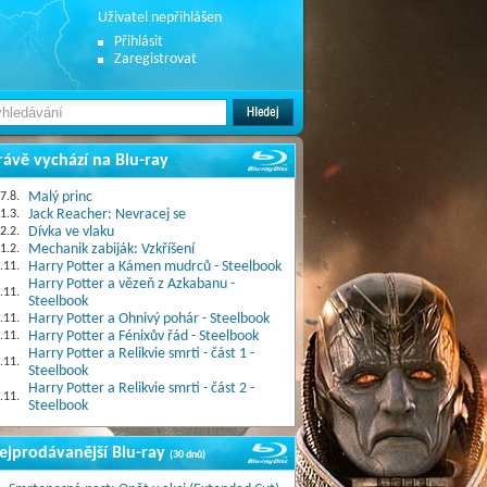
Uživatel nepřihlášen
Přihlásit
Zaregistrovat
rávě vychází na Blu-ray
7.8.
Malý princ
1.3.
Jack Reacher: Nevracej se
2.2.
Dívka ve vlaku
1.2.
Mechanik zabiják: Vzkříšení
.11.
Harry Potter a Kámen mudrců - Steelbook
Harry Potter a vězeň z Azkabanu -
.11.
Steelbook
.11.
Harry Potter a Ohnivý pohár - Steelbook
.11.
Harry Potter a Fénixův řád - Steelbook
Harry Potter a Relikvie smrti - část 1 -
.11.
Steelbook
Harry Potter a Relikvie smrti - část 2 -
.11.
Steelbook
ejprodávanější Blu-ray
(30 dnů)