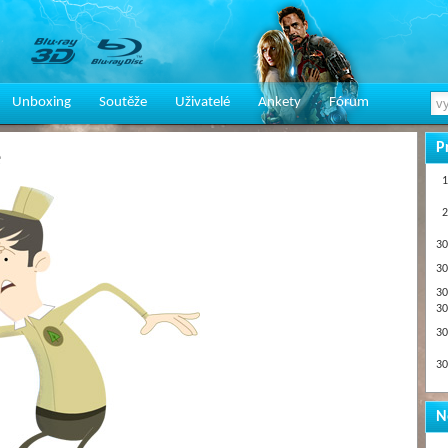
Unboxing
Soutěže
Uživatelé
Ankety
Fórum
P
e
1
2
30
30
30
30
30
30
N