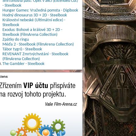
Smrtonosná past: Opět v akci (Extended Cut)
- Steelbook
Hunger Games: Vražedná pomsta - Digibook
Hodný dinosaurus 3D + 2D - Steelbook
Království nebeské (Ultimátní edice) -
Steelbook
Exodus: Bohové a králové 3D + 2D -
Steelbook (FilmArena Collection)
Zpátky do ringu
Méďa 2 - Steelbook (FilmArena Collection)
Tábor tygrů - Steelbook
REVENANT Zmrtvýchvstání - Steelbook
(FilmArena Collection)
.
The Gambler - Steelbook