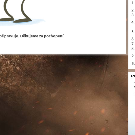
1.
2.
3.
4.
5.
 připravuje. Děkujeme za pochopení.
6.
7.
8.
9.
10