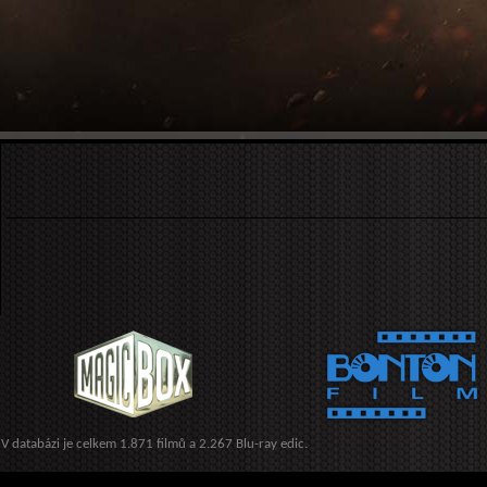
V databázi je celkem 1.871 filmů a 2.267 Blu-ray edic.