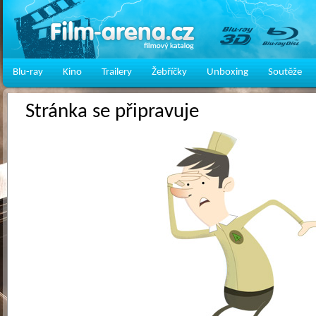
Blu-ray
Kino
Trailery
Žebříčky
Unboxing
Soutěže
Stránka se připravuje