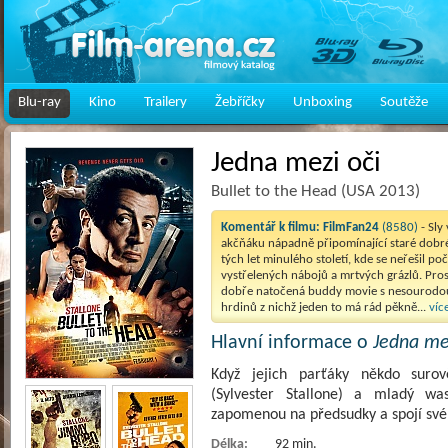
Blu-ray
Kino
Trailery
Žebříčky
Unboxing
Soutěže
Jedna mezi oči
Bullet to the Head (USA 2013)
Komentář k filmu:
FilmFan24
(8580)
- Sl
akčňáku nápadně připomínající staré dobré
tých let minulého století, kde se neřešil poč
vystřelených nábojů a mrtvých grázlů. Pros
dobře natočená buddy movie s nesourodou
hrdinů z nichž jeden to má rád pěkně...
víc
Hlavní informace o
Jedna me
Když jejich parťáky někdo surov
(Sylvester Stallone) a mladý was
zapomenou na předsudky a spojí své
Délka:
92 min.