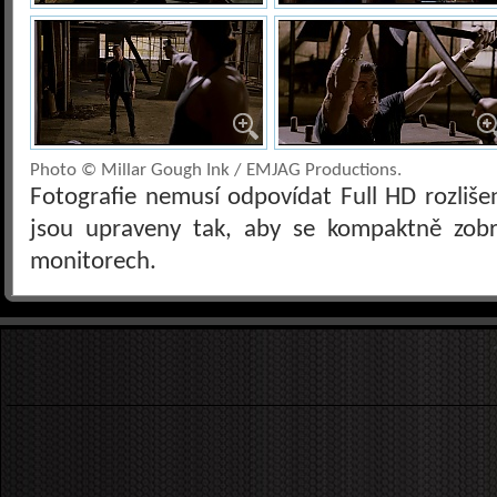
Photo © Millar Gough Ink / EMJAG Productions.
Fotografie nemusí odpovídat Full HD rozliš
jsou upraveny tak, aby se kompaktně zobra
monitorech.