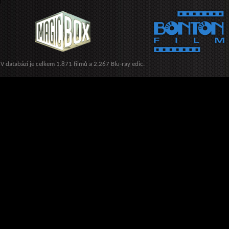
V databázi je celkem 1.871 filmů a 2.267 Blu-ray edic.