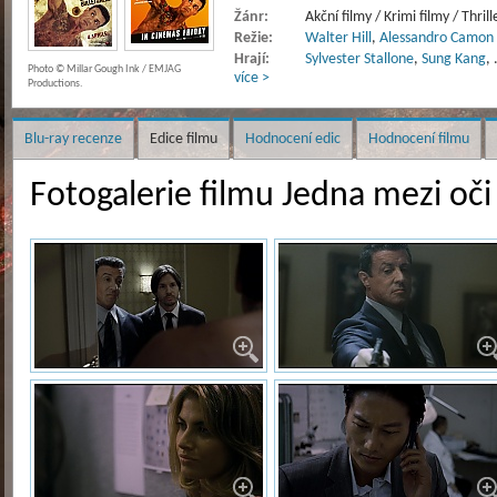
Žánr:
Akční filmy / Krimi filmy / Thrill
Režie:
Walter Hill
,
Alessandro Camon
Hrají:
Sylvester Stallone
,
Sung Kang
,
Photo © Millar Gough Ink / EMJAG
více >
Productions.
Blu-ray recenze
Edice filmu
Hodnocení edic
Hodnocení filmu
Fotogalerie filmu Jedna mezi oči