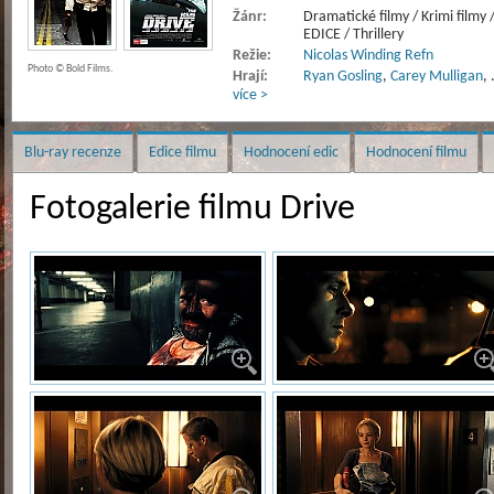
Žánr:
Dramatické filmy / Krimi filmy
EDICE / Thrillery
Režie:
Nicolas Winding Refn
Photo © Bold Films.
Hrají:
Ryan Gosling
,
Carey Mulligan
,
více >
Blu-ray recenze
Edice filmu
Hodnocení edic
Hodnocení filmu
Fotogalerie filmu Drive