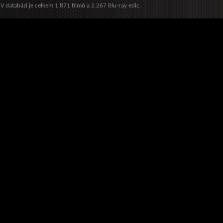
V databázi je celkem 1.871 filmů a 2.267 Blu-ray edic.