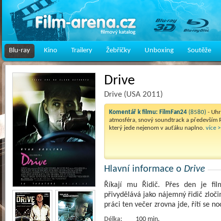
Blu-ray
Kino
Trailery
Žebříčky
Unboxing
Soutěže
Drive
Drive (USA 2011)
Komentář k filmu:
FilmFan24
(8580)
- Uh
atmosféra, snový soundtrack a především 
který jede nejenom v auťáku naplno.
více >
Hlavní informace o
Drive
Říkají mu Řidič. Přes den je fi
přivydělává jako nájemný řidič zloč
práci ten večer zrovna jde, řítí se no
Délka:
100 min.