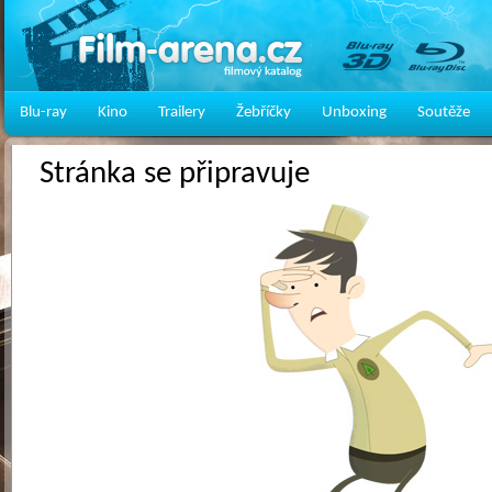
Blu-ray
Kino
Trailery
Žebříčky
Unboxing
Soutěže
Stránka se připravuje