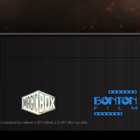
V databázi je celkem 1.871 filmů a 2.267 Blu-ray edic.