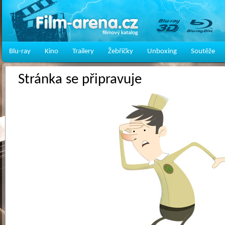
Blu-ray
Kino
Trailery
Žebříčky
Unboxing
Soutěže
Stránka se připravuje