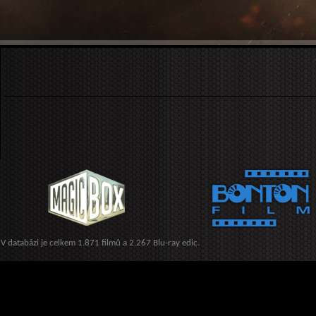
V databázi je celkem 1.871 filmů a 2.267 Blu-ray edic.