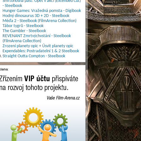
Smrtonosná past: Opět v akci (Extended Cut)
- Steelbook
Hunger Games: Vražedná pomsta - Digibook
Hodný dinosaurus 3D + 2D - Steelbook
Méďa 2 - Steelbook (FilmArena Collection)
Tábor tygrů - Steelbook
The Gambler - Steelbook
REVENANT Zmrtvýchvstání - Steelbook
(FilmArena Collection)
Zrození planety opic + Úsvit planety opic
Expendables: Postradatelní 1 & 2 Steelbook
.
Straight Outta Compton - Steelbook