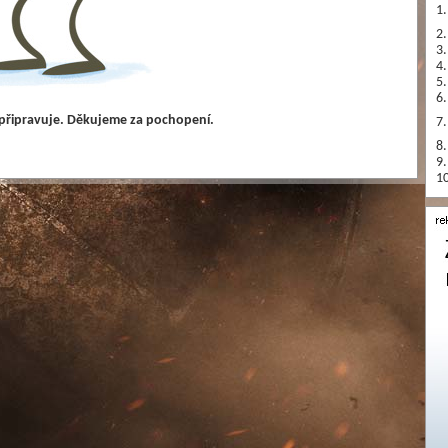
1.
2.
3.
4.
5.
6.
 připravuje. Děkujeme za pochopení.
7.
8.
9.
10