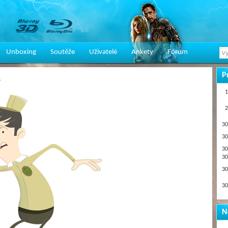
Unboxing
Soutěže
Uživatelé
Ankety
Fórum
P
e
1
2
30
30
30
30
30
30
N