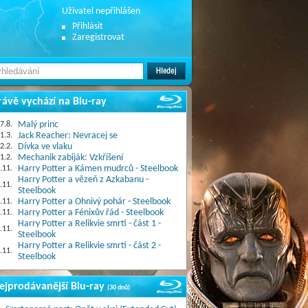
Uživatel nepřihlášen
Přihlásit
Zaregistrovat
rávě vychází na Blu-ray
7.8.
Malý princ
1.3.
Jack Reacher: Nevracej se
2.2.
Dívka ve vlaku
1.2.
Mechanik zabiják: Vzkříšení
.11.
Harry Potter a Kámen mudrců - Steelbook
Harry Potter a vězeň z Azkabanu -
.11.
Steelbook
.11.
Harry Potter a Ohnivý pohár - Steelbook
.11.
Harry Potter a Fénixův řád - Steelbook
Harry Potter a Relikvie smrti - část 1 -
.11.
Steelbook
Harry Potter a Relikvie smrti - část 2 -
.11.
Steelbook
ejprodávanější Blu-ray
(30 dnů)