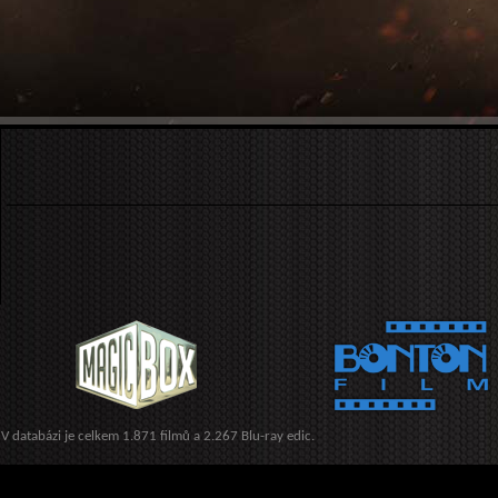
V databázi je celkem 1.871 filmů a 2.267 Blu-ray edic.