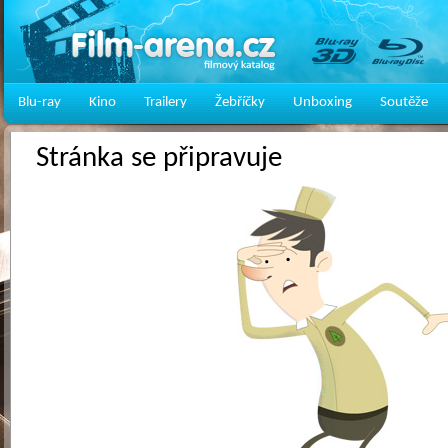
Blu-ray
Kino
Trailery
Žebříčky
Unboxing
Soutěže
Stránka se připravuje