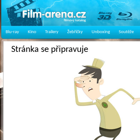
Blu-ray
Kino
Trailery
Žebříčky
Unboxing
Soutěže
Stránka se připravuje