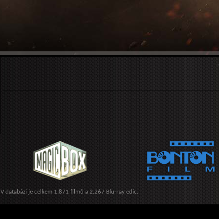
V databázi je celkem 1.871 filmů a 2.267 Blu-ray edic.