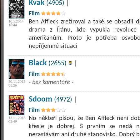
Kvak
(4905)
|
Film
Ben Affleck zrežíroval a také se obsadil
10.1.2014
18:44
drama z Íránu, kde vypukla revoluce 
američanům. Proto je potřeba osvobo
nepříjemné situaci
Black
(2655)
|
Film
- bez komentáře -
30.11.2013
03:26
Sdoom
(4972)
|
Film
No někteří píšou, že Ben Affleck není dob
13.11.2013
02:49
křesle je dobrej. S prvním se nedá ne
nezastávám ani druhé stanovisko. Dobrý b