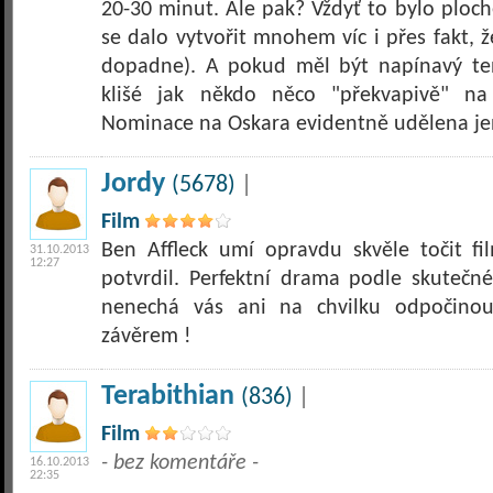
20-30 minut. Ale pak? Vždyť to bylo ploc
se dalo vytvořit mnohem víc i přes fakt, že
dopadne). A pokud měl být napínavý ten 
klišé jak někdo něco "překvapivě" na 
Nominace na Oskara evidentně udělena je
Jordy
(5678)
|
Film
Ben Affleck umí opravdu skvěle točit 
31.10.2013
12:27
potvrdil. Perfektní drama podle skutečn
nenechá vás ani na chvilku odpočinou
závěrem !
Terabithian
(836)
|
Film
- bez komentáře -
16.10.2013
22:35