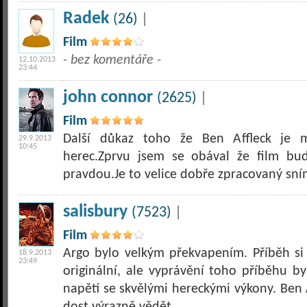
Radek
(26)
|
Film
- bez komentáře -
12.10.2013
23:44
john connor
(2625)
|
Film
Další důkaz toho že Ben Affleck je 
29.9.2013
10:45
herec.Zprvu jsem se obával že film bu
pravdou.Je to velice dobře zpracovaný sní
salisbury
(7523)
|
Film
Argo bylo velkým překvapením. Příběh si
18.9.2013
23:49
originální, ale vyprávění toho příběhu by
napětí se skvělými hereckými výkony. Ben 