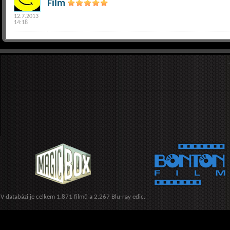
Film
12.7.2013
14:18
V databázi je celkem 1.871 filmů a 2.267 Blu-ray edic.