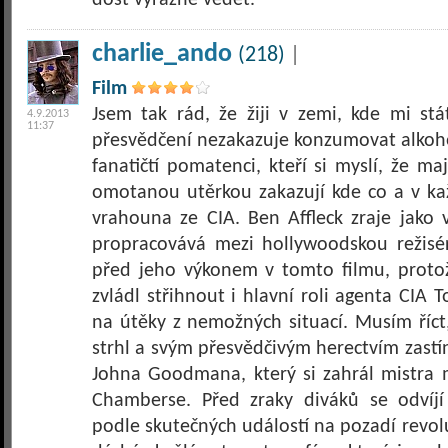
dost výrazně vědět.
charlie_ando
(218)
|
Film
Jsem tak rád, že žiji v zemi, kde mi s
4.9.2013
11:37
přesvědčení nezakazuje konzumovat alkoho
fanatičtí pomatenci, kteří si myslí, že m
omotanou utěrkou zakazují kde co a v kaž
vrahouna ze CIA. Ben Affleck zraje jako 
propracovává mezi hollywoodskou režisé
před jeho výkonem v tomto filmu, protož
zvládl střihnout i hlavní roli agenta CIA
na útěky z nemožných situací. Musím říct
strhl a svým přesvědčivým herectvím zastín
Johna Goodmana, který si zahrál mistra
Chamberse. Před zraky diváků se odvíjí 
podle skutečných událostí na pozadí revol