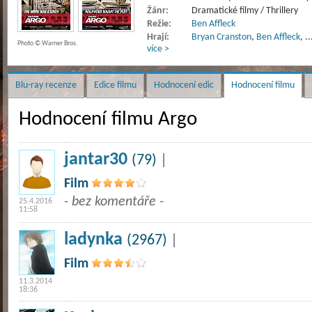
Žánr:
Dramatické filmy / Thrillery
Režie:
Ben Affleck
Hrají:
Bryan Cranston
,
Ben Affleck
,
..
Photo © Warner Bros.
více >
Blu-ray recenze
Edice filmu
Hodnocení edic
Hodnocení filmu
Hodnocení filmu Argo
jantar30
(79)
|
Film
- bez komentáře -
25.4.2016
11:58
ladynka
(2967)
|
Film
11.3.2014
18:36