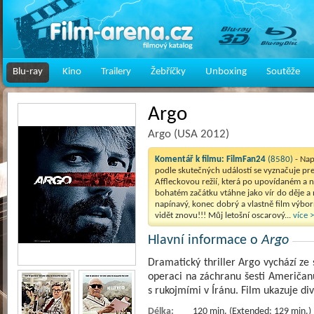
Blu-ray
Kino
Trailery
Žebříčky
Unboxing
Soutěže
Argo
Argo (USA 2012)
Komentář k filmu:
FilmFan24
(8580)
- Na
podle skutečných událostí se vyznačuje pre
Affleckovou režií, která po upovídaném a 
bohatém začátku vtáhne jako vír do děje a 
napínavý, konec dobrý a vlastně film výborn
vidět znovu!!! Můj letošní oscarový...
více >
Hlavní informace o
Argo
Dramatický thriller Argo vychází ze
operaci na záchranu šesti Američanů
s rukojmími v Íránu. Film ukazuje d
Délka:
120 min. (Extended: 129 min.)