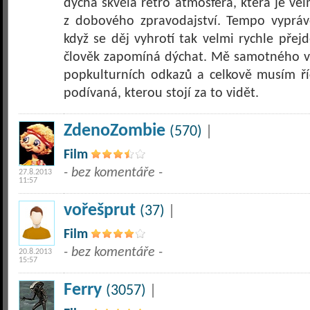
dýchá skvělá retro atmosféra, která je ve
z dobového zpravodajství. Tempo vyprávě
když se děj vyhrotí tak velmi rychle pře
člověk zapomíná dýchat. Mě samotného ve
popkulturních odkazů a celkově musím říc
podívaná, kterou stojí za to vidět.
ZdenoZombie
(570)
|
Film
- bez komentáře -
27.8.2013
11:57
vořešprut
(37)
|
Film
- bez komentáře -
20.8.2013
15:57
Ferry
(3057)
|