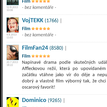
Film
- bez komentáře -
12.8.2013
10:06
VojTEKK
(1766)
|
Film
- bez komentáře -
4.8.2013
11:03
FilmFan24
(8580)
|
Film
Napínavé drama podle skutečných událo
20.7.2013
18:22
Affleckovou režií, která po upovídané
začátku vtáhne jako vír do děje a nepu
dobrý a vlastně film výborný tak, že chci
oscarový favorit!
Dominico
(9265)
|