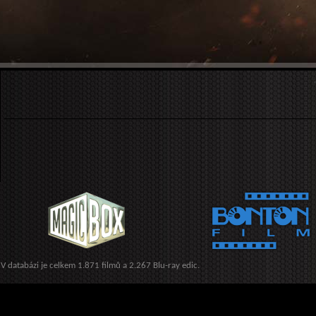
V databázi je celkem 1.871 filmů a 2.267 Blu-ray edic.