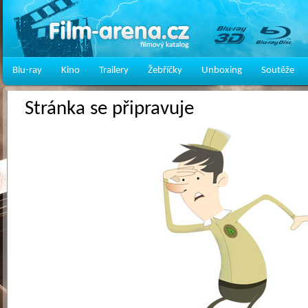
Blu-ray
Kino
Trailery
Žebříčky
Unboxing
Soutěže
Stránka se připravuje