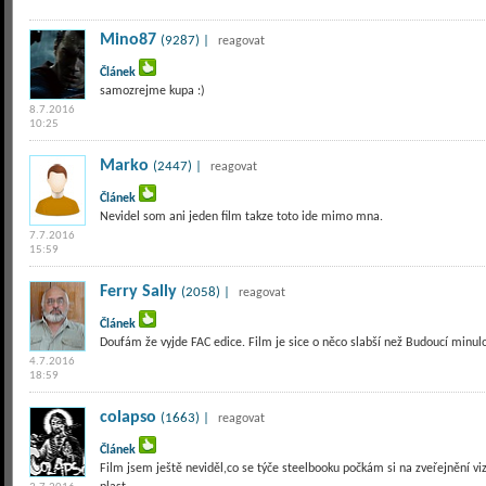
Mino87
(9287) |
reagovat
Článek
samozrejme kupa :)
8.7.2016
10:25
Marko
(2447) |
reagovat
Článek
Nevidel som ani jeden film takze toto ide mimo mna.
7.7.2016
15:59
Ferry Sally
(2058) |
reagovat
Článek
Doufám že vyjde FAC edice. Film je sice o něco slabší než Budoucí minulo
4.7.2016
18:59
colapso
(1663) |
reagovat
Článek
Film jsem ještě neviděl,co se týče steelbooku počkám si na zveřejnění vi