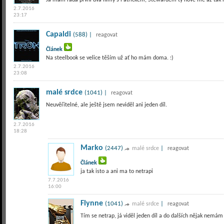
Já mám ráda první dva filmy s Patrickem, Stewardem ty nové mě až tak 
2.7.2016
23:17
Capaldi
(588) |
reagovat
Článek
Na steelbook se velice těším už ať ho mám doma. :)
2.7.2016
23:08
malé srdce
(1041) |
reagovat
Neuvěřitelné, ale ještě jsem neviděl ani jeden díl.
2.7.2016
18:28
Marko
(2447)
|
malé srdce
reagovat
Článek
ja tak isto a ani ma to netrapi
7.7.2016
16:00
Flynne
(1041)
|
malé srdce
reagovat
Tím se netrap, já viděl jeden díl a do dalších nějak nemám