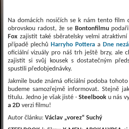
Na domácích nosičích se k nám tento film
obrovskou radost, že se
Bontonfilmu
podaři
Fox
zajistit také sběratelsky velmi atraktivn
případě plechů
Harryho Pottera
a
Dne nezáv
oficiální vizuály pro náš trh ještě brzy, a
zajistit si svůj kousek s dostatečným před
spustili předobjednávky.
Jakmile bude známá oficiální podoba tohoto
budeme samozřejmě informovat. Stejně jako
titulu. Jedno je však jisté -
Steelbook
u nás v
a 2D
verzi filmu!
Autor článku:
Václav „vorez“ Suchý