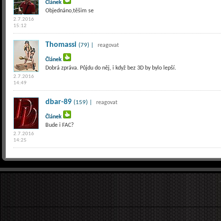
Článek
Objednáno,těšim se
2.7.2016
15:12
Thomassi
(79) |
reagovat
Článek
Dobrá zpráva. Půjdu do něj, i když bez 3D by bylo lepší.
2.7.2016
14:49
dbar-89
(159) |
reagovat
Článek
Bude i FAC?
2.7.2016
14:25