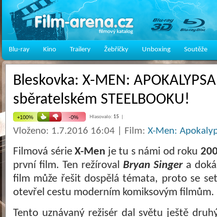
Blu-ray
Kino
Trailery
Žebříčky
Unboxing
Soutěže
Bleskovka: X-MEN: APOKALYPSA 
sběratelském STEELBOOKU!
Hlasovalo:
15
|
Vloženo: 1.7.2016 16:04 | Film:
X-Men: Apokalyp
Filmová série
X-Men
je tu s námi od roku
20
první film. Ten režíroval
Bryan Singer
a dokáz
film může řešit dospělá témata, proto se s
otevřel cestu moderním komiksovým filmům.
Tento uznávaný režisér dal světu ještě druhý