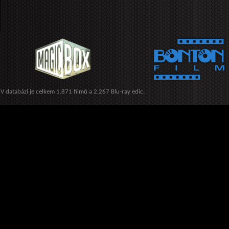
V databázi je celkem 1.871 filmů a 2.267 Blu-ray edic.