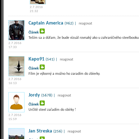
2.7.2016
21:32
Captain America
(962) |
reagovat
Článek
Teším sa a dúfam, že bude vizuál rovnaký ako u zahraničného steelbooku
2.7.2016
17:33
Kapo91
(541) |
reagovat
Článek
Film je výborný a možno ho zaradím do zbierky.
2.7.2016
16:13
Jordy
(5678) |
reagovat
Článek
Určitě steel zařadím do sbírky !
2.7.2016
15:59
Jan Streska
(256) |
reagovat