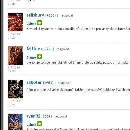
plast.
3.7.2016
22:32
salisbury
(7523) |
reagovat
Článek
X-Meni si ty steely mohou dovolit, přeci jen je to pro velký okruh fanoušků
3.7.2016
14:20
M.i.k.e
(3579) |
reagovat
Článek
ale jo...je to sice nejslabší díl od Singera,ale do sbírky putovat musí kd
3.7.2016
12:50
saboter
(1961) |
reagovat
Film pro mne byl velké zklamaná, takže mne nechává tahle zpráva chla
3.7.2016
12:25
ryan32
(731) |
reagovat
Článek