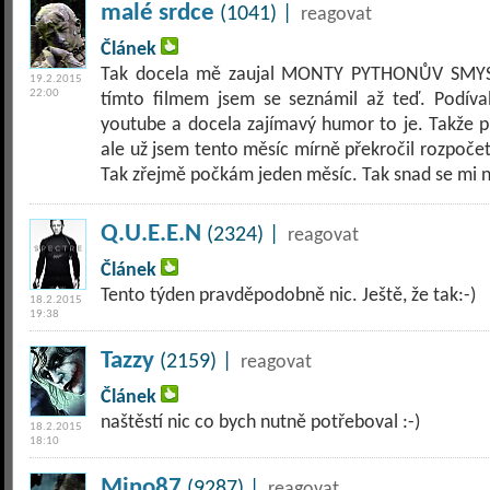
malé srdce
(1041) |
reagovat
Článek
Tak docela mě zaujal MONTY PYTHONŮV SMYSL
19.2.2015
22:00
tímto filmem jsem se seznámil až teď. Podíva
youtube a docela zajímavý humor to je. Takže př
ale už jsem tento měsíc mírně překročil rozpoče
Tak zřejmě počkám jeden měsíc. Tak snad se mi 
Q.U.E.E.N
(2324) |
reagovat
Článek
Tento týden pravděpodobně nic. Ještě, že tak:-)
18.2.2015
19:38
Tazzy
(2159) |
reagovat
Článek
naštěstí nic co bych nutně potřeboval :-)
18.2.2015
18:10
Mino87
(9287) |
reagovat