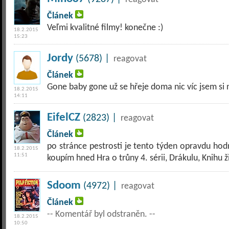
Článek
Veľmi kvalitné filmy! konečne :)
18.2.2015
15:23
Jordy
(5678) |
reagovat
Článek
Gone baby gone už se hřeje doma nic víc jsem si n
18.2.2015
14:11
EifelCZ
(2823) |
reagovat
Článek
po stránce pestrosti je tento týden opravdu hodn
18.2.2015
11:51
koupím hned Hra o trůny 4. sérii, Drákulu, Knihu 
Sdoom
(4972) |
reagovat
Článek
-- Komentář byl odstraněn. --
18.2.2015
10:50