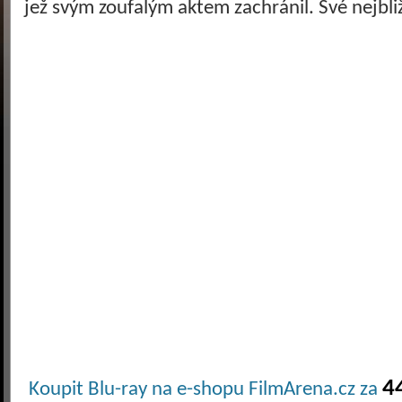
jež svým zoufalým aktem zachránil. Své nejbliž
4
Koupit Blu-ray na e-shopu FilmArena.cz za