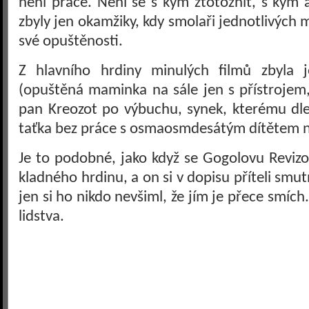
není práce. Není se s kým ztotožnit, s kým a
zbyly jen okamžiky, kdy smolaři jednotlivých m
své opuštěnosti.
Z hlavního hrdiny minulých filmů zbyla j
(opuštěná maminka na sále jen s přístrojem,
pan Kreozot po výbuchu, synek, kterému dl
taťka bez práce s osmaosmdesátým dítětem n
Je to podobné, jako když se Gogolovu Revizor
kladného hrdinu, a on si v dopisu příteli smut
jen si ho nikdo nevšiml, že jím je přece smích
lidstva.