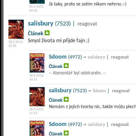
Já taky, proto se zatím nikam nehrnu :-)
20.2.2015
09:45
salisbury
(7523) |
reagovat
Článek
Smysl života mi přijde fajn ;)
18.2.2015
10:35
Sdoom
(4972)
|
salisbury
reagovat
Článek
-- Komentář byl odstraněn. --
18.2.2015
10:51
salisbury
(7523)
|
Sdoom
reagovat
Článek
Nemám z jejich tvorby nic, takže můžu plech
18.2.2015
11:52
Sdoom
(4972)
|
salisbury
reagovat
Článek