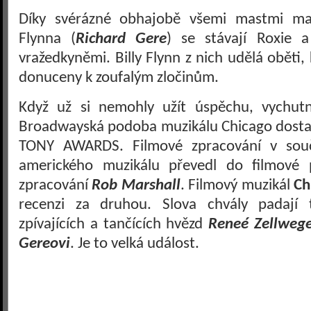
Díky svérázné obhajobě všemi mastmi maz
Flynna (
Richard Gere
) se stávají Roxie
vražedkyněmi. Billy Flynn z nich udělá oběti,
donuceny k zoufalým zločinům.
Když už si nemohly užít úspěchu, vychutna
Broadwayská podoba muzikálu Chicago dostal
TONY AWARDS. Filmové zpracování v souča
amerického muzikálu převedl do filmové 
zpracování
Rob Marshall
. Filmový muzikál
Ch
recenzi za druhou. Slova chvály padají
zpívajících a tančících hvězd
Reneé Zellweg
Gereovi
. Je to velká událost.