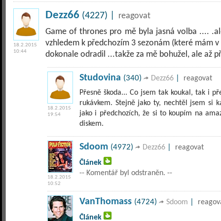
Dezz66
(4227) |
reagovat
Game of thrones pro mě byla jasná volba .... .a
vzhledem k předchozím 3 sezonám (které mám v d
18.2.2015
10:44
dokonale odradil ...takže za mě bohužel, ale až při
Studovina
(340)
|
Dezz66
reagovat
Přesně škoda... Co jsem tak koukal, tak i p
rukávkem. Stejně jako ty, nechtěl jsem si k
18.2.2015
jako i předchozích, že si to koupím na am
19:54
diskem.
Sdoom
(4972)
|
Dezz66
reagovat
Článek
-- Komentář byl odstraněn. --
18.2.2015
10:52
VanThomass
(4724)
|
Sdoom
reagov
Článek