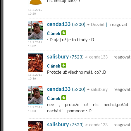
nic nestojí 350,- ?
18.2.2015
10:50
cenda133
(5200)
|
Dezz66
reagovat
Článek
:-D ajaj už je to i tady :-D
18.2.2015
13:02
salisbury
(7523)
|
cenda133
reagovat
Článek
Protože už všechno máš, co? :D
18.2.2015
10:36
cenda133
(5200)
|
salisbury
reagovat
Článek
nee , protože už nic nechci,pořá
18.2.2015
nacházíí....pomoooc :-D
13:03
salisbury
(7523)
|
cenda133
reagovat