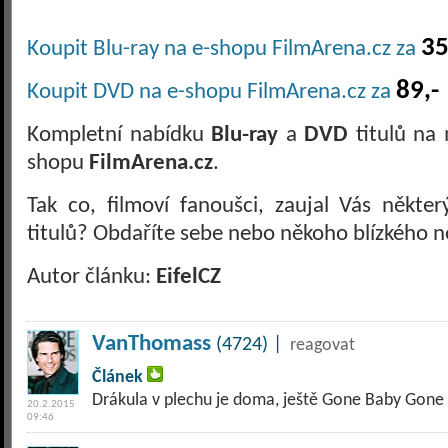
35
Koupit Blu-ray na e-shopu FilmArena.cz za
89,-
Koupit DVD na e-shopu FilmArena.cz za
Kompletní nabídku
Blu-ray
a
DVD
titulů na 
shopu
FilmArena.cz
.
Tak co, filmoví fanoušci, zaujal Vás někte
titulů? Obdaříte sebe nebo někoho blízkého n
Autor článku:
EifelCZ
VanThomass
(4724) |
reagovat
Článek
Drákula v plechu je doma, ještě Gone Baby Gone 
20.2.2015
09:46