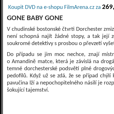
269,
Koupit DVD na e-shopu FilmArena.cz za
GONE BABY GONE
V chudinské bostonské čtvrti Dorchester zmizí 
není schopná najít žádné stopy, a tak její
soukromé detektivy s prosbou o převzetí vyše
Do případu se jim moc nechce, znají míst
o Amandině matce, která je závislá na drog
temné dorchesterské podsvětí plné drogový
pedofilů. Když už se zdá, že se případ chýlí
pavučina lží a nepochopitelného násilí je roz
šokující tajemství.