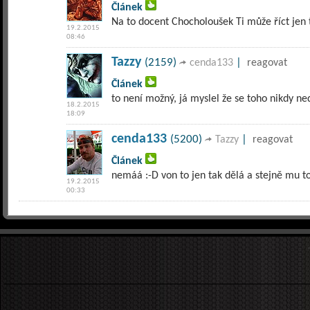
Článek
Na to docent Chocholoušek Ti může říct jen to
19.2.2015
08:46
Tazzy
(2159)
|
cenda133
reagovat
Článek
to není možný, já myslel že se toho nikdy ne
18.2.2015
18:09
cenda133
(5200)
|
Tazzy
reagovat
Článek
nemáá :-D von to jen tak dělá a stejně mu t
19.2.2015
00:33