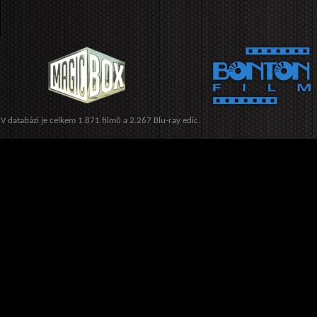
V databázi je celkem 1.871 filmů a 2.267 Blu-ray edic.