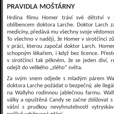
PRAVIDLA MOŠTÁRNY
Hrdina filmu Homer tráví své dětství v s
oblíbencem doktora Larche. Doktor Larch z
medicíny, předává mu všechny svoje vědomost
To všechno v naději, že Homer v sirotčinci 
v práci, kterou započal doktor Larch. Homer
schopným lékařem, i když bez licence. Přesto
v sirotčinci tak pěkném, že se jeden diví,
odejít do velikého „zlého“ světa.
Za svým snem odjede s mladým párem Wally
doktora Larche požádat o bezpečný, ale ilegá
na Wallyho rodinnou jablečnou farmu. Wall
války a opuštěná Candy se začne zbližovat
vášní s prudkou nevyhnutelností vytrysk