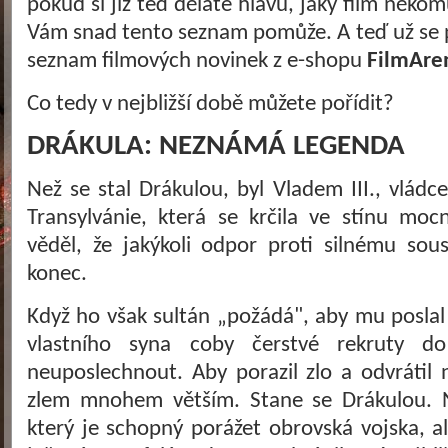
pokud si již teď děláte hlavu, jaký film někom
Vám snad tento seznam pomůže. A teď už se 
seznam filmových novinek z e-shopu
FilmAre
Co tedy v nejbližší době můžete pořídit?
DRÁKULA: NEZNÁMÁ LEGENDA
Než se stal Drákulou, byl Vladem III., vlá
Transylvánie, která se krčila ve stínu mo
věděl, že jakýkoli odpor proti silnému so
konec.
Když ho však sultán „požádá", aby mu poslal 
vlastního syna coby čerstvé rekruty d
neuposlechnout. Aby porazil zlo a odvrátil 
zlem mnohem větším. Stane se Drákulou. 
který je schopný porážet obrovská vojska, al