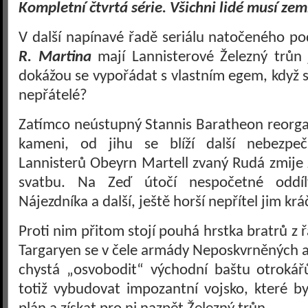
Kompletní čtvrtá série. Všichni lidé musí zemř
V další napínavé řadě seriálu natočeného po
R. Martina
mají Lannisterové Železný trůn 
dokážou se vypořádat s vlastním egem, když s
nepřátelé?
Zatímco neústupný Stannis Baratheon reorg
kameni, od jihu se blíží další nebezpeč
Lannisterů Obeyrn Martell zvaný Rudá zmije 
svatbu. Na Zeď útočí nespočetné oddíl
Nájezdníka a další, ještě horší nepřítel jim krá
Proti nim přitom stojí pouhá hrstka bratrů z 
Targaryen se v čele armády Neposkvrněných a s
chystá „osvobodit“ východní baštu otroká
totiž vybudovat impozantní vojsko, které by