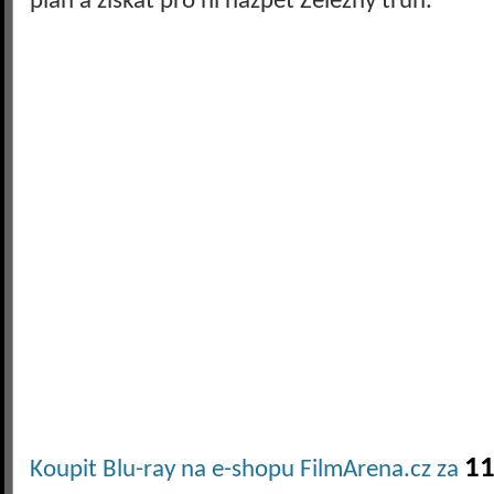
plán a získat pro ni nazpět Železný trůn.
11
Koupit Blu-ray na e-shopu FilmArena.cz za