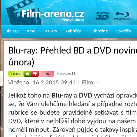
Blu-ray
Kino
Trailery
Žebříčky
Unboxing
Soutěže
Blu-ray: Přehled BD a DVD novine
února)
Hlasovalo:
11
|
Vloženo: 16.2.2015 09:44 | Film: -
Jelikož toho na
Blu-ray
a
DVD
vychází opravdu
se, že Vám ulehčíme hledání a případné rozh
rubrice se budete pravidelně setkávat s film
DVD, které v nejbližší době vyjdou na našem
neměli minout. Zároveň půjde o takový inspira