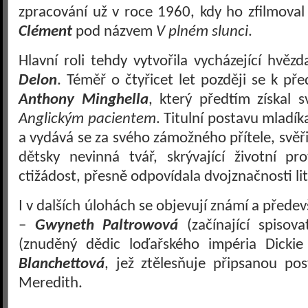
zpracování už v roce 1960, kdy ho zfilmoval
Clément
pod názvem
V plném slunci
.
Hlavní roli tehdy vytvořila vycházející hvě
Delon
. Téměř o čtyřicet let později se k před
Anthony Minghella
, který předtím získal 
Anglickým pacientem
. Titulní postavu mladíka
a vydává se za svého zámožného přítele, svěř
dětsky nevinná tvář, skrývající životní p
ctižádost, přesně odpovídala dvojznačnosti li
I v dalších úlohách se objevují známí a přede
–
Gwyneth Paltrowová
(začínající spisov
(znuděný dědic loďařského impéria Dicki
Blanchettová
, jež ztělesňuje připsanou p
Meredith.