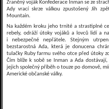
Zraněný voják Konfederace Inman se ze strac
Ady vrací skrze válkou zpustošený Jih zpě
Mountain.
Na každém kroku jeho trnité a strastiplné ce
rebely, odráží útoky vojáků a lovců lidí a 
i nebezpečné nepřátele. Stejným utrpen
bezstarostná Ada, která je donucena chrán
tulačky Ruby farmu svého otce před útoky z
Čím blíže k sobě se Inman a Ada dostávají, 
jejich společný příběh o touze po domově, mí
Americké občanské války.