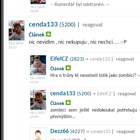
-- Komentář byl odstraněn. --
18.2.2015
16:04
cenda133
(5200) |
reagovat
Článek
nic nevidim , nic nekupuju , nic nechci.... :-P
18.2.2015
10:27
EifelCZ
(2823)
|
cenda133
reagovat
Článek
Hra o trůny tě neoslovil tolik jako zombíci? :-
18.2.2015
11:50
cenda133
(5200)
|
EifelCZ
reagovat
Článek
zombíci sem ještě nedokoukal potřebuju 
18.2.2015
přemýšlim...
13:03
Dezz66
(4227)
|
cenda133
reagovat