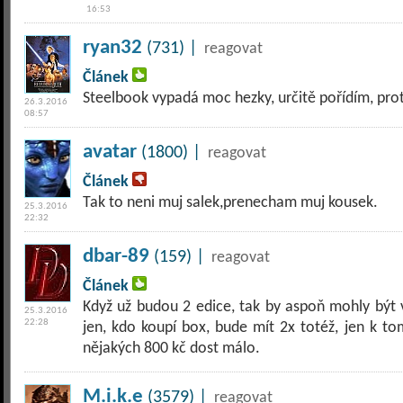
16:53
ryan32
(731) |
reagovat
Článek
Steelbook vypadá moc hezky, určitě pořídím, proto
26.3.2016
08:57
avatar
(1800) |
reagovat
Článek
Tak to neni muj salek,prenecham muj kousek.
25.3.2016
22:32
dbar-89
(159) |
reagovat
Článek
Když už budou 2 edice, tak by aspoň mohly být 
25.3.2016
22:28
jen, kdo koupí box, bude mít 2x totéž, jen k to
nějakých 800 kč dost málo.
M.i.k.e
(3579) |
reagovat