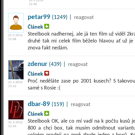
26.3.2016
12:40
petar99
(1249) |
reagovat
Článek
Steelbook nadhernej, ale já ten film už viděl 2
25.3.2016
15:08
druhé tak mi celek film běželo hlavou ať už je 
znova fakt nedám.
zdenur
(439) |
reagovat
Článek
Proč neděláte zase po 2001 kusech? S takovou
25.3.2016
13:16
samé s Rosie :(
dbar-89
(159) |
reagovat
Článek
Steelbook OK, ale co mí vadí na k počtu kusů je
25.3.2016
12:34
800 a chci box, tak musím odmítnout variant