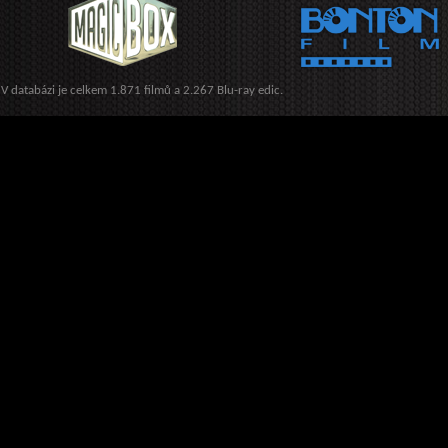
V databázi je celkem 1.871 filmů a 2.267 Blu-ray edic.