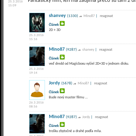
Fantasický film, len ma zaujíma prečo sú tam 2 di
25.3.2016
15:09
shanvey
(1330)
|
Mino87
reagovat
Článek
2D + 3D
25.3.2016
15:16
Mino87
(9287)
|
shanvey
reagovat
Článek
veď dredd od Magicboxu vyšiel 2D+3D v jednom disku.
25.3.2016
19:14
Jordy
(5678)
|
Mino87
reagovat
Článek
Bude nový master filmu ...
26.3.2016
08:56
Mino87
(9287)
|
Jordy
reagovat
Článek
trošku zbytočné a drahé podľa mňa.