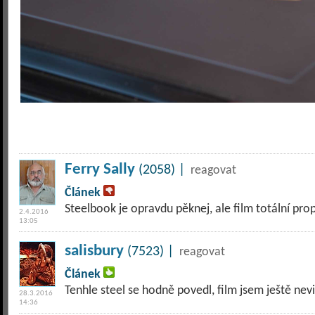
Ferry Sally
(2058) |
reagovat
Článek
Steelbook je opravdu pěknej, ale film totální prop
2.4.2016
13:05
salisbury
(7523) |
reagovat
Článek
Tenhle steel se hodně povedl, film jsem ještě nevid
28.3.2016
14:36