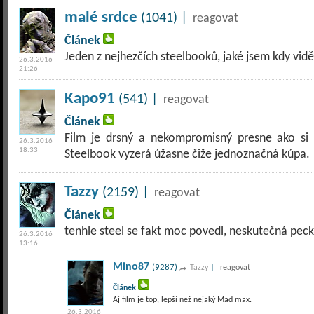
malé srdce
(1041) |
reagovat
Článek
Jeden z nejhezčích steelbooků, jaké jsem kdy vidě
26.3.2016
21:26
Kapo91
(541) |
reagovat
Článek
Film je drsný a nekompromisný presne ako si
26.3.2016
18:33
Steelbook vyzerá úžasne čiže jednoznačná kúpa.
Tazzy
(2159) |
reagovat
Článek
tenhle steel se fakt moc povedl, neskutečná pecka
26.3.2016
13:16
Mino87
(9287)
|
Tazzy
reagovat
Článek
Aj film je top, lepší než nejaký Mad max.
26.3.2016