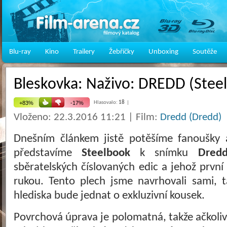
Blu-ray
Kino
Trailery
Žebříčky
Unboxing
Soutěže
Bleskovka: Naživo: DREDD (Stee
Hlasovalo:
18
|
Vloženo: 22.3.2016 11:21 | Film:
Dredd (Dredd)
Dnešním článkem jistě potěšíme fanoušky a
představíme
Steelbook
k snímku
Dred
sběratelských číslovaných edic a jehož prvn
rukou. Tento plech jsme navrhovali sami, t
hlediska bude jednat o exkluzivní kousek.
Povrchová úprava je polomatná, takže ačkoliv