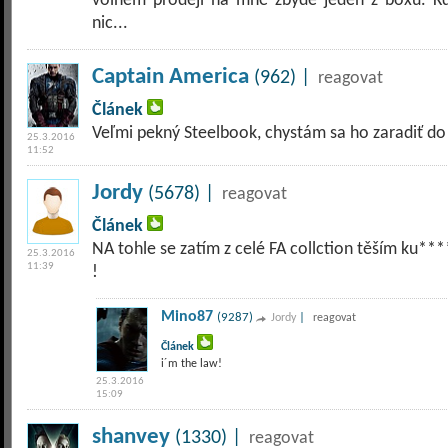
volném prodeji na mně zbyde jeden z boxů. K
nic...
Captain America
(962) |
reagovat
Článek
Veľmi pekný Steelbook, chystám sa ho zaradiť do 
25.3.2016
11:52
Jordy
(5678) |
reagovat
Článek
NA tohle se zatím z celé FA collction těším ku**
25.3.2016
11:39
!
Mino87
(9287)
|
Jordy
reagovat
Článek
i´m the law!
25.3.2016
15:09
shanvey
(1330) |
reagovat