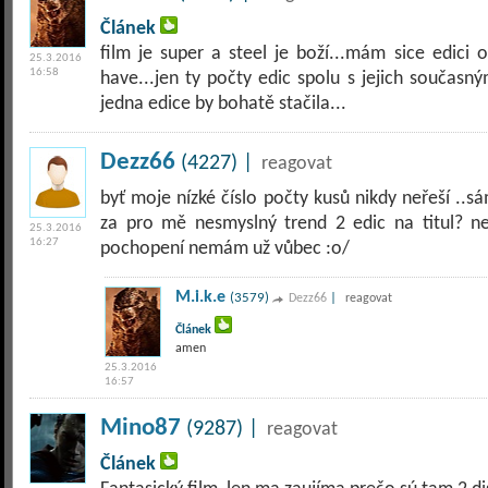
Článek
film je super a steel je boží...mám sice edici
25.3.2016
16:58
have...jen ty počty edic spolu s jejich současn
jedna edice by bohatě stačila...
Dezz66
(4227) |
reagovat
byť moje nízké číslo počty kusů nikdy neřeší ..s
za pro mě nesmyslný trend 2 edic na titul? n
25.3.2016
16:27
pochopení nemám už vůbec :o/
M.i.k.e
(3579)
|
Dezz66
reagovat
Článek
amen
25.3.2016
16:57
Mino87
(9287) |
reagovat
Článek