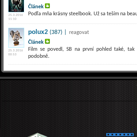
Článek
Podľa mňa krásny steelbook. Už sa teším na beaut
25.3.2016
11:10
polux2
(387) |
reagovat
Článek
Film se povedl, SB na první pohled také, ta
25.3.2016
00:53
podobně.