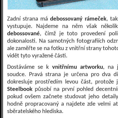
Zadní strana má
debossovaný rámeček
, ta
vystupuje. Najdeme na něm však několik 
debossované
, čímž je toto provedení poli
dokonalosti. Na samotných fotografiích odz
ale zaměřte se na fotku z vnitřní strany toho
vidět tyto vyražené části.
Dostáváme se k
vnitřnímu artworku
, na 
soudce. Pravá strana je určena pro dva dis
dokresluje prostředím levou část, protože 
Steelbook
působí na první pohled decent
pokud ovšem začnete studovat jeho detaily,
hodně propracovaný a najdete zde velmi atr
sběratelského hlediska.