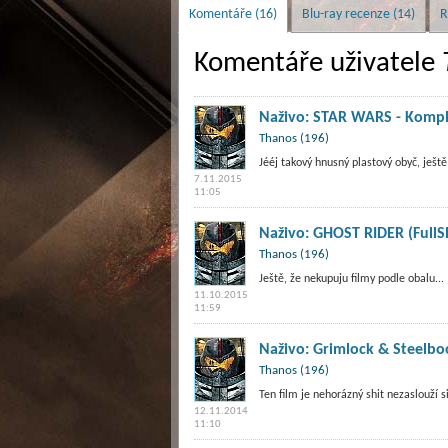
Komentáře (16)
Blu-ray recenze (14)
R
Komentáře uživatele
Naživo: STAR WARS - Komple
Thanos (196)
Jééj takový hnusný plastový obyč, ješ
7.11.2015
11:05
Naživo: GHOST RIDER (FullSl
Thanos (196)
Ještě, že nekupuju filmy podle obalu...
11.10.2015
11:59
Naživo: Grimlock & Steelbo
Thanos (196)
Ten film je nehorázný shit nezaslouží si
12.11.2014
11:10