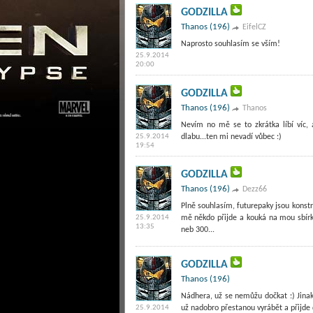
GODZILLA
Thanos (196)
EifelCZ
Naprosto souhlasím se vším!
25.9.2014
20:00
GODZILLA
Thanos (196)
Thanos
Nevím no mě se to zkrátka líbí víc, 
25.9.2014
dlabu...ten mi nevadí vůbec :)
19:54
GODZILLA
Thanos (196)
Dezz66
Plně souhlasím, futurepaky jsou konst
25.9.2014
mě někdo přijde a kouká na mou sbírku
13:35
neb 300...
GODZILLA
Thanos (196)
Nádhera, už se nemůžu dočkat :) Jinak
25.9.2014
už nadobro přestanou vyrábět a přijde