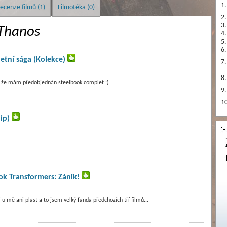
1.
ecenze filmů (1)
Filmotéka (0)
2.
3.
Thanos
4.
5.
6.
tní sága (Kolekce)
7.
8.
tě že mám předobjednán steelbook complet :)
9.
10
ip)
ok Transformers: Zánik!
 u mě ani plast a to jsem velký fanda předchozích tří filmů...