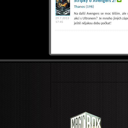
Střípky o Avengers 2!
Thanos (196)
Na další Avengers se moc těším, ale
29.7.2013
akcí s Ultronem? Je mnoho jiných záp
17:45
ještě nějakou dobu počkat!