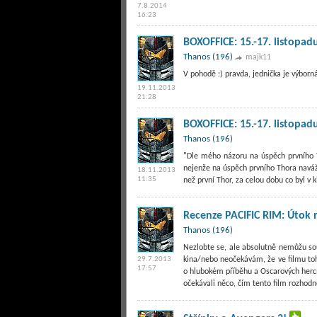
7.8.2014
16:23
BOXOFFICE: 15.-17. listopad
Thanos (196)
majk11
V pohodě :) pravda, jednička je výborn
19.11.2013
21:28
BOXOFFICE: 15.-17. listopad
Thanos (196)
"Dle mého názoru na úspěch prvního TH
nejenže na úspěch prvního Thora naváže
18.11.2013
11:35
než první Thor, za celou dobu co byl v 
Recenze PACIFIC RIM: Útok 
Thanos (196)
Nezlobte se, ale absolutně nemůžu sou
29.7.2013
kina/nebo neočekávám, že ve filmu toh
17:57
o hlubokém příběhu a Oscarových hercíc
očekávali něco, čím tento film rozhodn