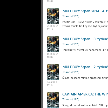
13:32
MULTIBUY: Srpen 2014 - 4. 
Thanos (196)
Pacific Rim - sleva 100kč v multibuy, t
21.8.2014
zrovna tenhle titul by měl být nějakou 
19:17
MULTIBUY: Srpen - 3. týden
Thanos (196)
Tentokrát si Metallicu nenechám ujít, 
15.8.2014
13:02
MULTIBUY: Srpen - 2. týden
Thanos (196)
Škoda, že jsem minule propásnul futur
7.8.2014
19:43
CAPTAIN AMERICA: THE WI
Thanos (196)
Sorry, ale neodpustím si, tohle MB reg