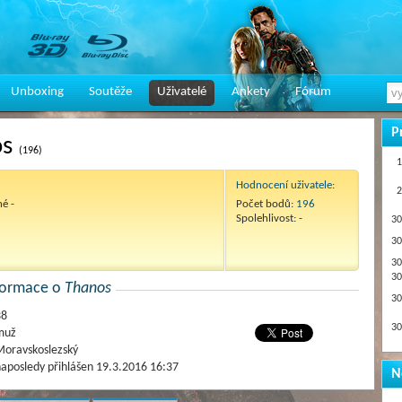
Unboxing
Soutěže
Uživatelé
Ankety
Fórum
P
os
(196)
1
Hodnocení uživatele:
2
né -
Počet bodů:
196
Spolehlivost: -
30
30
30
30
nformace o
Thanos
30
38
30
muž
oravskoslezský
aposledy přihlášen 19.3.2016 16:37
N