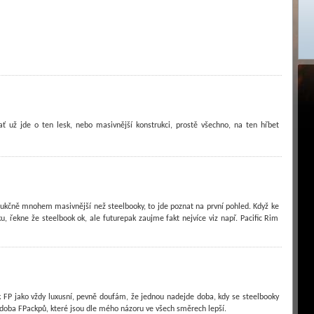
ať už jde o ten lesk, nebo masivnější konstrukci, prostě všechno, na ten hřbet
rukčně mnohem masivnější než steelbooky, to jde poznat na první pohled. Když ke
, řekne že steelbook ok, ale futurepak zaujme fakt nejvíce viz např. Pacific Rim
 FP jako vždy luxusní, pevně doufám, že jednou nadejde doba, kdy se steelbooky
 doba FPackpů, které jsou dle mého názoru ve všech směrech lepší.