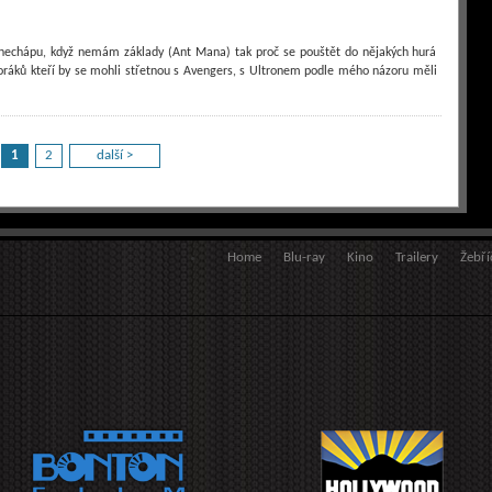
 nechápu, když nemám základy (Ant Mana) tak proč se pouštět do nějakých hurá
oráků kteří by se mohli střetnou s Avengers, s Ultronem podle mého názoru měli
1
2
další >
Home
Blu-ray
Kino
Trailery
Žebří