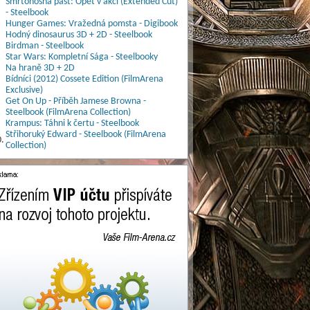
Smrtonosná past: Opět v akci (Extended Cut)
- Steelbook
Hunger Games: Vražedná pomsta - Digibook
Hodný dinosaurus 3D + 2D - Steelbook
Birdman - Steelbook
Star Wars: Kompletní Sága - Steelbooky
Na hraně 3D + 2D
Bídníci (2012) Cossete Edition (FilmArena
Exclusive)
Get On Up - Příběh Jamese Browna -
Steelbook (FilmArena Collection)
Krampus: Táhni k čertu - Steelbook
Střihoruký Edward - Steelbook (FilmArena
.
Collection)