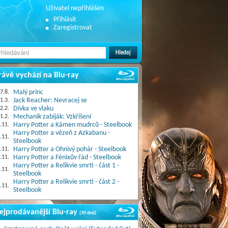
Uživatel nepřihlášen
Přihlásit
Zaregistrovat
rávě vychází na Blu-ray
7.8.
Malý princ
1.3.
Jack Reacher: Nevracej se
2.2.
Dívka ve vlaku
1.2.
Mechanik zabiják: Vzkříšení
.11.
Harry Potter a Kámen mudrců - Steelbook
Harry Potter a vězeň z Azkabanu -
.11.
Steelbook
.11.
Harry Potter a Ohnivý pohár - Steelbook
.11.
Harry Potter a Fénixův řád - Steelbook
Harry Potter a Relikvie smrti - část 1 -
.11.
Steelbook
Harry Potter a Relikvie smrti - část 2 -
.11.
Steelbook
ejprodávanější Blu-ray
(30 dnů)