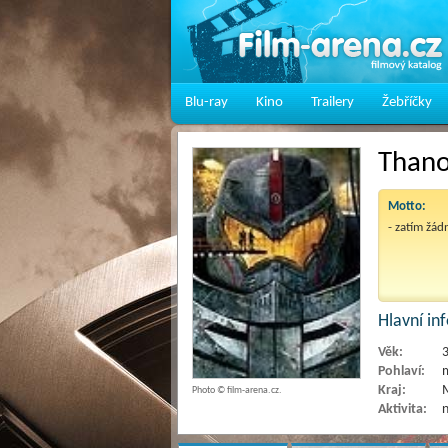
Blu-ray
Kino
Trailery
Žebříčky
Than
Motto:
- zatím žád
Hlavní i
Věk:
Pohlaví:
Kraj:
M
Photo © film-arena.cz.
Aktivita:
n