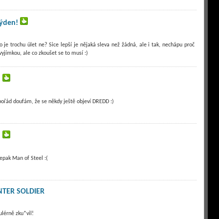
týden!
o je trochu úlet ne? Sice lepší je nějaká sleva než žádná, ale i tak, nechápu proč
vyjímkou, ale co zkoušet se to musí :)
!
pořád doufám, že se někdy ještě objeví DREDD :)
!
epak Man of Steel :(
NTER SOLDIER
ulérně zku*vil!