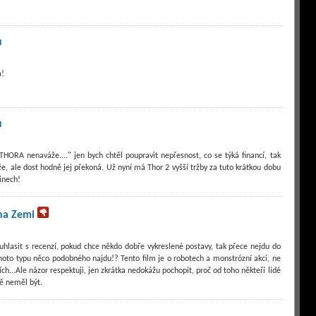
u
á!
u
ORA nenaváže...." jen bych chtěl poupravit nepřesnost, co se týká financí, tak
, ale dost hodně jej překoná. Už nyní má Thor 2 vyšší tržby za tuto krátkou dobu
kinech!
na Zemi
hlasit s recenzí, pokud chce někdo dobře vykreslené postavy, tak přece nejdu do
oto typu něco podobného najdu!? Tento film je o robotech a monstrózní akci, ne
h...Ale názor respektuji, jen zkrátka nedokážu pochopit, proč od toho někteří lidé
ě neměl být.