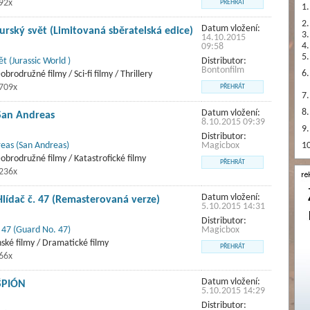
92x
PŘEHRÁT
1.
2.
Datum vložení:
Jurský svět (Limitovaná sběratelská edice)
3.
14.10.2015
4.
09:58
5.
ět (Jurassic World )
Distributor:
Bontonfilm
6.
obrodružné filmy / Sci-fi filmy / Thrillery
4709x
PŘEHRÁT
7.
8.
Datum vložení:
San Andreas
8.10.2015 09:39
9.
Distributor:
eas (San Andreas)
Magicbox
10
Dobrodružné filmy / Katastrofické filmy
PŘEHRÁT
5236x
Datum vložení:
Hlídač č. 47 (Remasterovaná verze)
5.10.2015 14:31
Distributor:
. 47 (Guard No. 47)
Magicbox
nské filmy / Dramatické filmy
PŘEHRÁT
66x
Datum vložení:
ŠPIÓN
5.10.2015 14:29
Distributor: