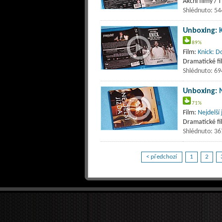
Akční filmy / T
Shlédnuto: 54
Unboxing:
89%
Film:
Knick: Do
Dramatické fil
Shlédnuto: 69
Unboxing:
N
71%
Film:
Nejdelší 
Dramatické fi
Shlédnuto: 36
< předchozí
1
2