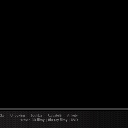
čky
Unboxing
Soutěže
Uživatelé
Ankety
Partner:
3D filmy
|
Blu-ray filmy
|
DVD