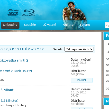
Unboxing
Soutěže
Uživatelé
Ankety
Fórum
P
1
O
P
Q
R
Ř
S
Š
T
U
Ú
V
W
X
Y
Z
Ž
Seřadit:
2
Datum vložení:
30
Křižovatka smrti 2
15.10.2015
30
09:48
ka smrti 2 (Rush Hour 2)
Distributor:
30
Magicbox
30
78x
PŘEHRÁT
30
30
Datum vložení:
15 Minut
15.10.2015
09:47
 (15 Minutes)
Distributor:
N
Magicbox
rimi filmy / Thrillery