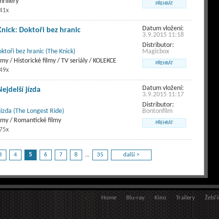
hrillery
PŘEHRÁT
41x
Datum vložení:
Knick: Doktoři bez hranic
3.9.2015 11:18
Distributor:
ktoři bez hranic (The Knick)
Magicbox
my / Historické filmy / TV seriály / KOLEKCE
PŘEHRÁT
49x
Datum vložení:
ejdelší jízda
3.9.2015 11:17
Distributor:
jízda (The Longest Ride)
Bontonfilm
lmy / Romantické filmy
PŘEHRÁT
75x
3
4
5
6
7
8
...
35
další >
Home
Blu-ray
Kino
Trailery
Žebří