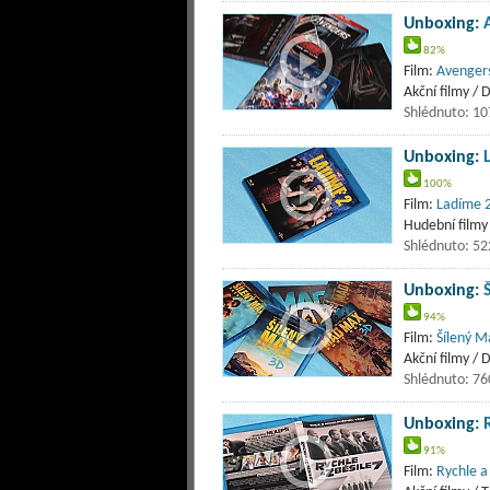
Unboxing:
82%
Film:
Avengers
Akční filmy / 
Shlédnuto: 1
Unboxing:
100%
Film:
Ladíme 2
Hudební filmy
Shlédnuto: 52
Unboxing:
94%
Film:
Šílený M
Akční filmy / D
Shlédnuto: 76
Unboxing:
91%
Film:
Rychle a 