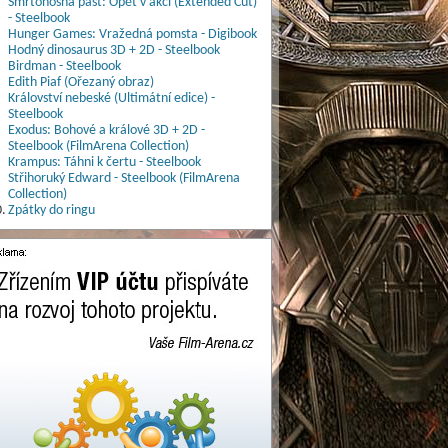
Smrtonosná past: Opět v akci (Extended Cut)
- Steelbook
Hunger Games: Vražedná pomsta - Digibook
Hodný dinosaurus 3D + 2D - Steelbook
Birdman - Steelbook
Edith Piaf (Ořezaný obraz)
Království nebeské (Ultimátní edice) -
Steelbook
Exodus: Bohové a králové 3D + 2D -
Steelbook (FilmArena Collection)
Krampus: Táhni k čertu - Steelbook
Střihoruký Edward - Steelbook (FilmArena
Collection)
.
Zpátky do ringu