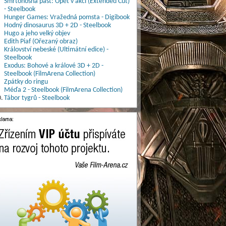
Smrtonosná past: Opět v akci (Extended Cut)
- Steelbook
Hunger Games: Vražedná pomsta - Digibook
Hodný dinosaurus 3D + 2D - Steelbook
Hugo a jeho velký objev
Edith Piaf (Ořezaný obraz)
Království nebeské (Ultimátní edice) -
Steelbook
Exodus: Bohové a králové 3D + 2D -
Steelbook (FilmArena Collection)
Zpátky do ringu
Méďa 2 - Steelbook (FilmArena Collection)
.
Tábor tygrů - Steelbook