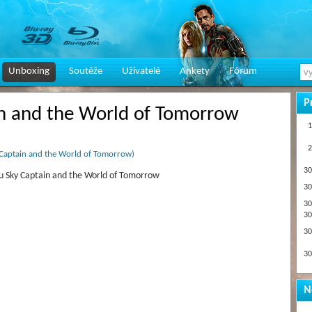
Unboxing
Soutěže
Uživatelé
Ankety
Fórum
P
n and the World of Tomorrow
1
2
y Captain and the World of Tomorrow)
30
sku Sky Captain and the World of Tomorrow
30
30
30
30
30
N