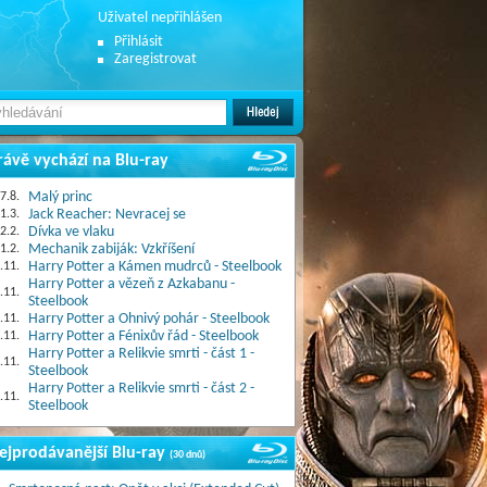
Uživatel nepřihlášen
Přihlásit
Zaregistrovat
rávě vychází na Blu-ray
7.8.
Malý princ
1.3.
Jack Reacher: Nevracej se
2.2.
Dívka ve vlaku
1.2.
Mechanik zabiják: Vzkříšení
.11.
Harry Potter a Kámen mudrců - Steelbook
Harry Potter a vězeň z Azkabanu -
.11.
Steelbook
.11.
Harry Potter a Ohnivý pohár - Steelbook
.11.
Harry Potter a Fénixův řád - Steelbook
Harry Potter a Relikvie smrti - část 1 -
.11.
Steelbook
Harry Potter a Relikvie smrti - část 2 -
.11.
Steelbook
ejprodávanější Blu-ray
(30 dnů)