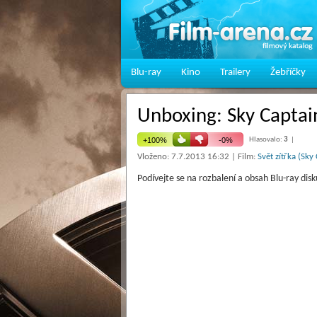
Blu-ray
Kino
Trailery
Žebříčky
Unboxing: Sky Captai
Hlasovalo:
3
|
Vloženo: 7.7.2013 16:32 | Film:
Svět zítřka (Sk
Podívejte se na rozbalení a obsah Blu-ray di