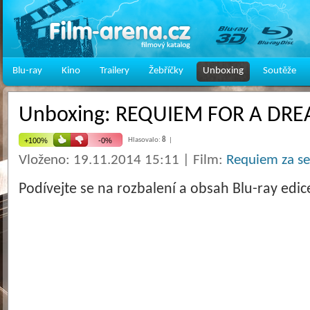
Blu-ray
Kino
Trailery
Žebříčky
Unboxing
Soutěže
Unboxing: REQUIEM FOR A DR
Hlasovalo:
8
|
Vloženo: 19.11.2014 15:11 | Film:
Requiem za se
Podívejte se na rozbalení a obsah Blu-ray ed