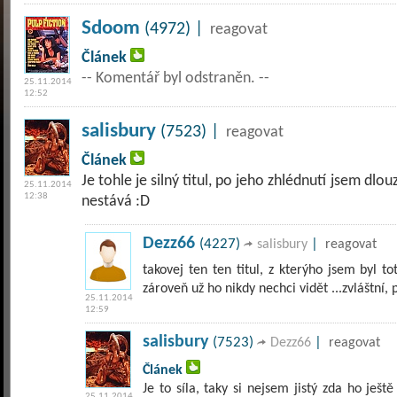
Sdoom
(4972) |
reagovat
Článek
-- Komentář byl odstraněn. --
25.11.2014
12:52
salisbury
(7523) |
reagovat
Článek
Je tohle je silný titul, po jeho zhlédnutí jsem dlo
25.11.2014
12:38
nestává :D
Dezz66
(4227)
|
salisbury
reagovat
takovej ten ten titul, z kterýho jsem byl 
zároveň už ho nikdy nechci vidět ...zvláštní, 
25.11.2014
12:59
salisbury
(7523)
|
Dezz66
reagovat
Článek
Je to síla, taky si nejsem jistý zda ho ještě
25.11.2014