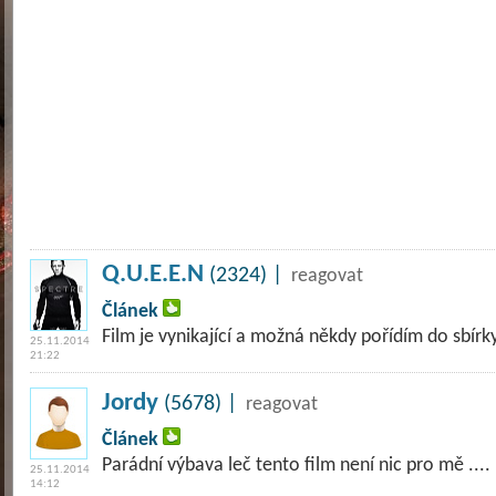
Q.U.E.E.N
(2324) |
reagovat
Článek
Film je vynikající a možná někdy pořídím do sbírky
25.11.2014
21:22
Jordy
(5678) |
reagovat
Článek
Parádní výbava leč tento film není nic pro mě ....
25.11.2014
14:12