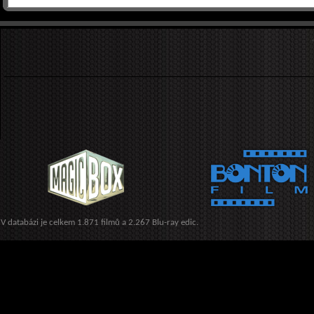
V databázi je celkem 1.871 filmů a 2.267 Blu-ray edic.