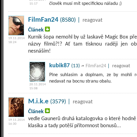
člověk musí mít specifickou náladu ;)
15:17
FilmFan24
(8580) |
reagovat
Článek
Kurnik šopa nemohl by už laskavě Magic Box přes
19.11.2014
18:24
názvy filmů?!? Ať tam tisknou raději jen obr
nesnáším!
kubik87
(13)
|
FilmFan24
reagovat
Plne suhlasim a doplnam, ze by mohli r
nedavat na bocnu stranu obalu.
20.11.2014
15:08
M.i.k.e
(3579) |
reagovat
Článek
vedle Gaunerů druhá katalogovka o které hodně 
19.11.2014
16:30
klasika a tady potěší přítomnost bonusů...