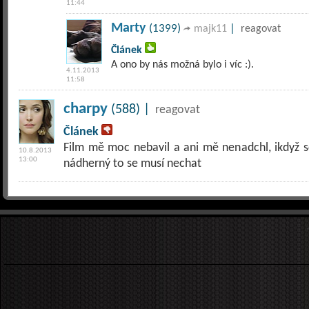
11:44
Marty
(1399)
|
majk11
reagovat
Článek
A ono by nás možná bylo i víc :).
4.11.2013
11:58
charpy
(588) |
reagovat
Článek
Film mě moc nebavil a ani mě nenadchl, ikdyž s
10.8.2013
13:00
nádherný to se musí nechat