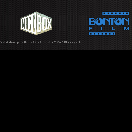
V databázi je celkem 1.871 filmů a 2.267 Blu-ray edic.