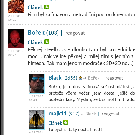
Článek
Film byl zajímavou a netradiční poctou kinematogr
2.11.2013
19:05
Bořek
(103) |
reagovat
Článek
Pěknej steelbook - dlouho tam byl poslední k
1.11.2013
00:07
moc. Jinak velice pěknej a milej film s jedním 
filmech. Tak mám jenom modráček 3D+2D no. :)
Black
(2655)
|
Bořek
reagovat
Bořku, je to dost zajímavá sešlost událostí, 
protože včera večer jsem dostal ještě dod
1.11.2013
poslední kusy. Myslím, že bys mohl mít rados
01:43
majk11
(917)
|
Black
reagovat
Článek
To bych si taky nechal říct!!
4.11.2013