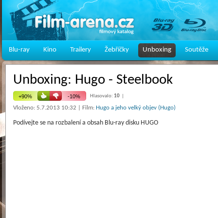
Blu-ray
Kino
Trailery
Žebříčky
Unboxing
Soutěže
Unboxing: Hugo - Steelbook
Hlasovalo:
10
|
Vloženo: 5.7.2013 10:32 | Film:
Hugo a jeho velký objev (Hugo)
Podívejte se na rozbalení a obsah Blu-ray disku HUGO