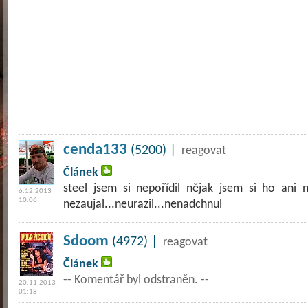
cenda133
(5200) |
reagovat
Článek
steel jsem si nepořídil nějak jsem si ho ani 
6.12.2013
10:06
nezaujal...neurazil...nenadchnul
Sdoom
(4972) |
reagovat
Článek
-- Komentář byl odstraněn. --
20.11.2013
01:18