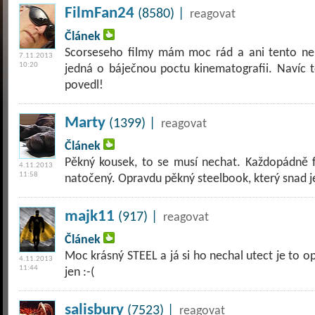
FilmFan24
(8580) |
reagovat
Článek
Scorseseho filmy mám moc rád a ani tento nen
7.11.2013
10:20
jedná o báječnou poctu kinematografii. Navíc
povedl!
Marty
(1399) |
reagovat
Článek
Pěkný kousek, to se musí nechat. Každopádně fi
4.11.2013
11:58
natočený. Opravdu pěkný steelbook, který snad j
majk11
(917) |
reagovat
Článek
Moc krásný STEEL a já si ho nechal utect je to 
4.11.2013
11:44
jen :-(
salisbury
(7523) |
reagovat