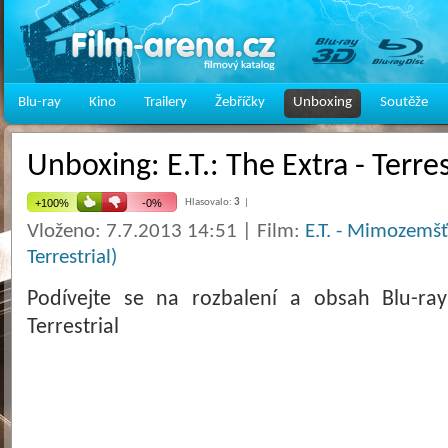
Blu-ray
Kino
Trailery
Žebříčky
Unboxing
Soutěže
Unboxing: E.T.: The Extra - Terres
Hlasovalo:
3
|
Vloženo: 7.7.2013 14:51 | Film:
E.T. - Mimozemšťa
Terrestrial)
Podívejte se na rozbalení a obsah Blu-ray
Terrestrial