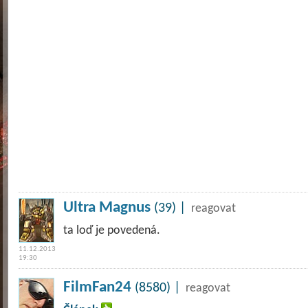
Ultra Magnus
(39) |
reagovat
ta loď je povedená.
11.12.2013
19:30
FilmFan24
(8580) |
reagovat