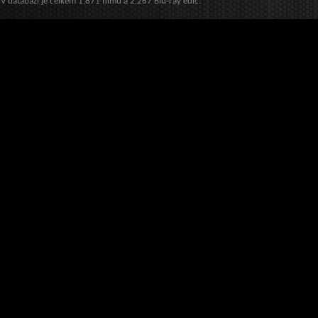
V databázi je celkem 1.871 filmů a 2.267 Blu-ray edic.