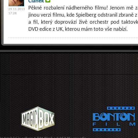
Článek
Pěkné rozbalení nádherného filmu! Jenom mě zar
29.11.2013
17:28
jinou verzi filmu, kde Spielberg odstranil zbraně 
a fil, který doprovází živě orchestr pod taktov
DVD edice z UK, kterou mám toto vše nabízí.