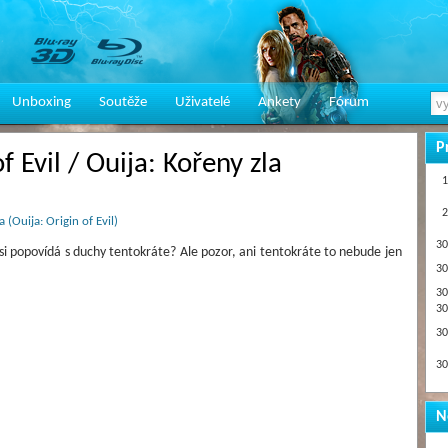
Unboxing
Soutěže
Uživatelé
Ankety
Fórum
P
of Evil / Ouija: Kořeny zla
1
2
 (Ouija: Origin of Evil)
30
si popovídá s duchy tentokráte? Ale pozor, ani tentokráte to nebude jen
30
30
30
30
30
N