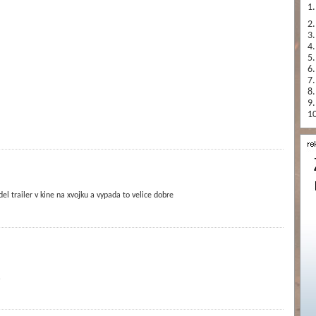
1.
2.
3.
4.
5.
6.
7.
8.
9.
10
el trailer v kine na xvojku a vypada to velice dobre
.