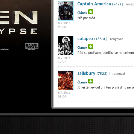
Captain America
(962) |
reago
Článek
Nič pre mňa.
8.7.2016
23:00
colapso
(1663) |
reagovat
Článek
Rád se podívám,jednička se mi celkem l
8.7.2016
12:07
salisbury
(7523) |
reagovat
Článek
Já ještě neviděl ani ten první díl a ne
8.7.2016
09:04