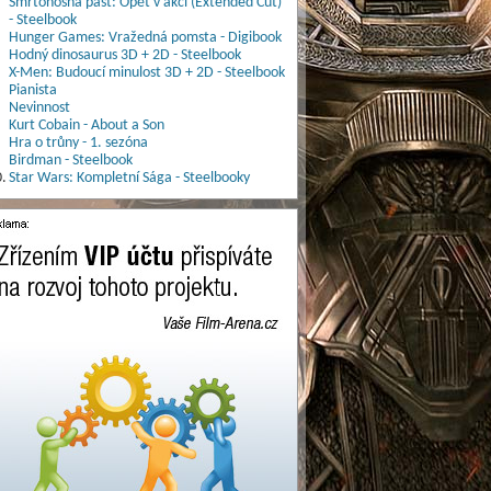
Smrtonosná past: Opět v akci (Extended Cut)
- Steelbook
Hunger Games: Vražedná pomsta - Digibook
Hodný dinosaurus 3D + 2D - Steelbook
X-Men: Budoucí minulost 3D + 2D - Steelbook
Pianista
Nevinnost
Kurt Cobain - About a Son
Hra o trůny - 1. sezóna
Birdman - Steelbook
.
Star Wars: Kompletní Sága - Steelbooky