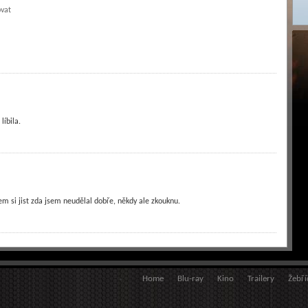
vat
íbila.
jsem si jist zda jsem neudělal dobře, někdy ale zkouknu.
Home
Blu-ray
Kino
Trailery
Žebří