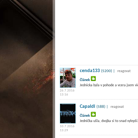
cenda133
(5200) |
reagovat
Článek
Jednicka byla v pohode a vcera jsem vid
26.7.2016
13:16
Capaldi
(588) |
reagovat
Článek
Jednička ušla, dvojka si to snad vylepší
10.7.2016
13:29