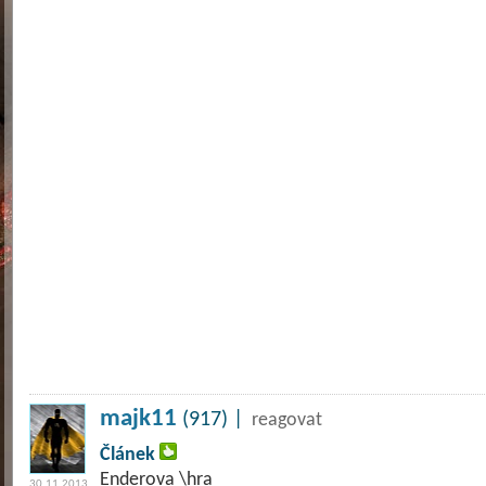
majk11
(917) |
reagovat
Článek
Enderova \hra
30.11.2013