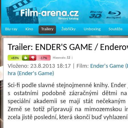
Blu-ray
Kino
Trailery
Žebříčky
Unboxing
Soutěže
Trailer: ENDER'S GAME / Enderov
Hlasovalo:
12
|
Vloženo: 23.8.2013 18:17 | Film:
Ender's Game (
hra (Ender's Game)
Sci-fi podle slavné stejnojmenné knihy. Ender 
s ostatními podobně zázračnými dětmi na
speciální akademii se mají stát nečekaným
Země se totiž připravují na mimozemskou in
zcela jistě poslední, která skončí buď vyhlazen