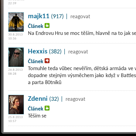
22:39
majk11
(917) |
reagovat
Článek
Na Endrovu Hru se moc těším, hlavně na to jak se
30.8.2013
10:36
Hexxis
(382) |
reagovat
Článek
Tomuhle teda vůbec nevěřím, dětská armáda ve ve
26.8.2013
08:28
dopadne stejným výsměchem jako když v Battles
a parta 80tníků
Zdenni
(32) |
reagovat
Článek
Těším se
25.8.2013
10:57