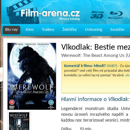
Blu-ray
Kino
Trailery
Žebříčky
Unboxing
Soutěže
Vlkodlak: Bestie me
Werewolf: The Beast Among Us (
Komentář k filmu:
Mino87
(9287)
- Čo tý
povedať? ved celý film mi pripadal ako keb
komédiu za veľmi lacný peniaz! Strašné.
víc
Hlavní informace o
Vlkodlak
Legendární monstrum studia Unive
novou úroveň mrazivého napětí a 
každou noc terorizovat vesnici, míst
Délka:
93 min.