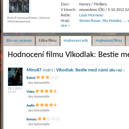
Žánr:
Horory / Thrillery
V kinech:
neuvedeno
(ČR) / 9.10.2012 (U
Režie:
Louis Morneau
Photo © Universal Pictures, Universal
Hrají:
Steven Bauer
,
Nia Peeples
,
...
1440 Entertainment.
více >
Blu-ray recenze
Edice filmu
Hodnocení edic
Hodnocení filmu
Hodnocení filmu Vlkodlak: Bestie m
Mino87
:
Vlkodlak: Bestie mezi námi
(9287)
(Blu-ray)
|
Balení
- bez komentáře -
28.3.2015
Video
15:19
- bez komentáře -
Audio
- bez komentáře -
Bonusy
- bez komentáře -