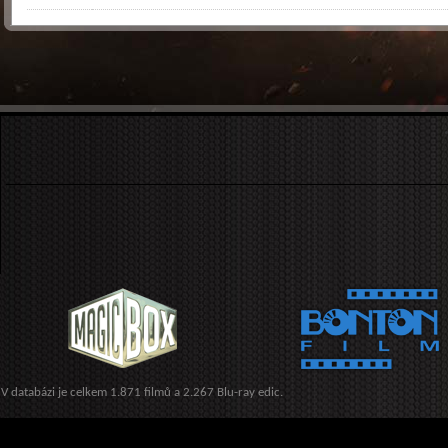
V databázi je celkem 1.871 filmů a 2.267 Blu-ray edic.